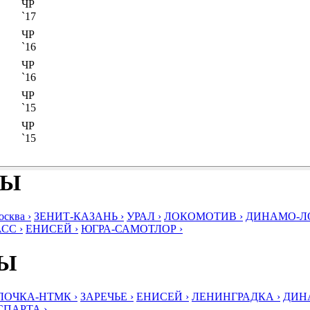
ЧР
`17
ЧР
`16
ЧР
`16
ЧР
`15
ЧР
`15
БЫ
ква ›
ЗЕНИТ-КАЗАНЬ ›
УРАЛ ›
ЛОКОМОТИВ ›
ДИНАМО-ЛО
СС ›
ЕНИСЕЙ ›
ЮГРА-САМОТЛОР ›
БЫ
ЛОЧКА-НТМК ›
ЗАРЕЧЬЕ ›
ЕНИСЕЙ ›
ЛЕНИНГРАДКА ›
ДИНА
СПАРТА ›