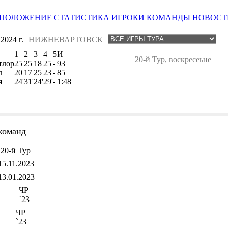
ПОЛОЖЕНИЕ
СТАТИСТИКА
ИГРОКИ
КОМАНДЫ
НОВОСТ
024 г.
НИЖНЕВАРТОВСК
1
2
3
4
5
И
20-й Тур, воскресеьне
тлор
25
25
18
25
-
93
л
20
17
25
23
-
85
я
24'
31'
24'
29'
-
1:48
команд
20-й Тур
15.11.2023
13.01.2023
ЧР
`23
ЧР
`23