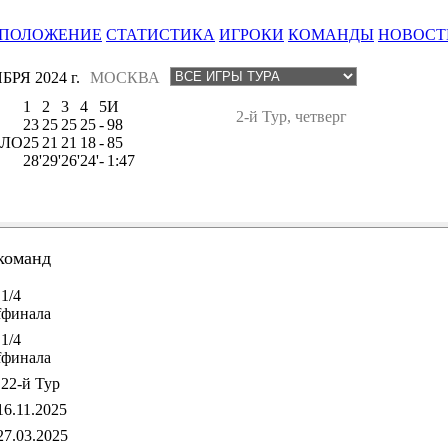
ПОЛОЖЕНИЕ
СТАТИСТИКА
ИГРОКИ
КОМАНДЫ
НОВОСТ
БРЯ 2024 г.
МОСКВА
1
2
3
4
5
И
2-й Тур, четверг
23
25
25
25
-
98
 ЛО
25
21
21
18
-
85
28'
29'
26'
24'
-
1:47
команд
1/4
f
финала
1/4
f
финала
22-й Тур
16.11.2025
27.03.2025