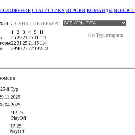
ПОЛОЖЕНИЕ
СТАТИСТИКА
ИГРОКИ
КОМАНДЫ
НОВОСТ
024 г.
САНКТ-ПЕТЕРБУРГ
1
2
3
4
5
И
6-й Тур, вторник
т
25
29
21
25
11
111
горье
22
31
25
21
15
114
мя
29'
40'
27'
27'
19'
2:22
команд
25-й Тур
29.11.2025
08.04.2025
ЧР`25
PlayOff
ЧР`25
PlayOff