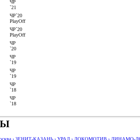
ЧР
`21
ЧР`20
PlayOff
ЧР`20
PlayOff
ЧР
`20
ЧР
`19
ЧР
`19
ЧР
`18
ЧР
`18
БЫ
ква ›
ЗЕНИТ-КАЗАНЬ ›
УРАЛ ›
ЛОКОМОТИВ ›
ДИНАМО-ЛО