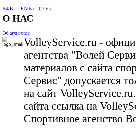
ВФВ ›
FIVB ›
CEV ›
О НАС
Об агентстве
VolleyService.ru - офи
агентства "Волей Серв
материалов с сайта спо
Сервис" допускается то
на сайт VolleyService.r
сайта ссылка на VolleyS
Спортивное агенство В