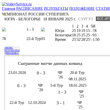
Главная
РАСПИСАНИЕ
РЕЗУЛЬТАТЫ
ПОЛОЖЕНИЕ
СТАТИ
ЧЕМПИОНАТ РОССИИ СУПЕРЛИГА
ЮГРА - БЕЛОГОРЬЕ
18 ЯНВАРЯ 2025 г.
СУРГУТ
1
2
3
4
5
И
1 - 3
Югра
25
19
19
15
-
78
Белогорье
18
25
25
25
-
93
78
22-й Тур
93
Время
25'
32'
28'
25'
-
1:50
АНОНС
РЕЗУЛЬТАТЫ
ДИНАМИКА
Сыгранные матчи данных команд
23.01.2026
0 - 3
ЧР
20-й Тур
`26
08.11.2025
0 - 3
ЧР
5-й Тур
18.01.2025
`26
1 - 3
ЧР
`25
22-й Тур
12.10.2024
3 - 1
ЧР
`25