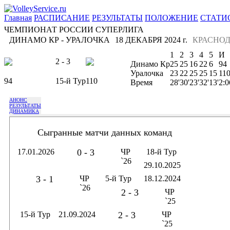
Главная
РАСПИСАНИЕ
РЕЗУЛЬТАТЫ
ПОЛОЖЕНИЕ
СТАТИ
ЧЕМПИОНАТ РОССИИ СУПЕРЛИГА
ДИНАМО КР - УРАЛОЧКА
18 ДЕКАБРЯ 2024 г.
КРАСНО
1
2
3
4
5
И
2 - 3
Динамо Кр
25
25
16
22
6
94
Уралочка
23
22
25
25
15
11
94
15-й Тур
110
Время
28'
30'
23'
32'
13'
2:0
АНОНС
РЕЗУЛЬТАТЫ
ДИНАМИКА
Сыгранные матчи данных команд
17.01.2026
0 - 3
ЧР
18-й Тур
`26
29.10.2025
3 - 1
ЧР
5-й Тур
18.12.2024
`26
2 - 3
ЧР
`25
15-й Тур
21.09.2024
2 - 3
ЧР
`25