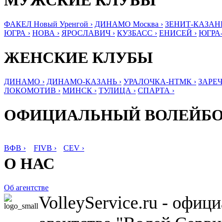
МУЖСКИЕ КЛУБЫ
ФАКЕЛ Новый Уренгой ›
ДИНАМО Москва ›
ЗЕНИТ-КАЗАНЬ
ЮГРА ›
НОВА ›
ЯРОСЛАВИЧ ›
КУЗБАСС ›
ЕНИСЕЙ ›
ЮГРА
ЖЕНСКИЕ КЛУБЫ
ДИНАМО ›
ДИНАМО-КАЗАНЬ ›
УРАЛОЧКА-НТМК ›
ЗАРЕЧ
ЛОКОМОТИВ ›
МИНСК ›
ТУЛИЦА ›
СПАРТА ›
ОФИЦИАЛЬНЫЙ ВОЛЕЙБ
ВФВ ›
FIVB ›
CEV ›
О НАС
Об агентстве
VolleyService.ru - офи