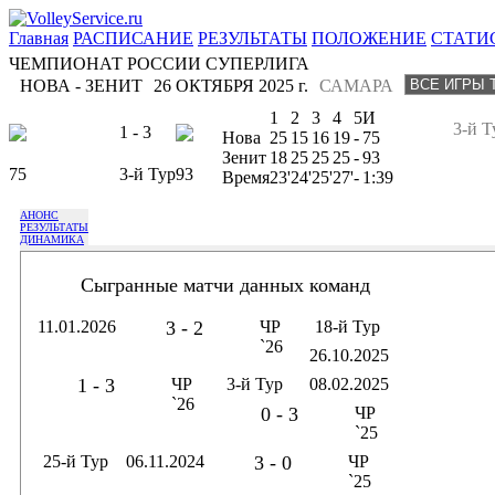
Главная
РАСПИСАНИЕ
РЕЗУЛЬТАТЫ
ПОЛОЖЕНИЕ
СТАТИ
ЧЕМПИОНАТ РОССИИ СУПЕРЛИГА
НОВА - ЗЕНИТ
26 ОКТЯБРЯ 2025 г.
САМАРА
1
2
3
4
5
И
3-й Т
1 - 3
Нова
25
15
16
19
-
75
Зенит
18
25
25
25
-
93
75
3-й Тур
93
Время
23'
24'
25'
27'
-
1:39
АНОНС
РЕЗУЛЬТАТЫ
ДИНАМИКА
Сыгранные матчи данных команд
11.01.2026
3 - 2
ЧР
18-й Тур
`26
26.10.2025
1 - 3
ЧР
3-й Тур
08.02.2025
`26
0 - 3
ЧР
`25
25-й Тур
06.11.2024
3 - 0
ЧР
`25