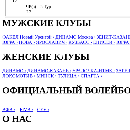
'12
ЧР(з)
5 Тур
'12
МУЖСКИЕ КЛУБЫ
ФАКЕЛ Новый Уренгой ›
ДИНАМО Москва ›
ЗЕНИТ-КАЗАНЬ
ЮГРА ›
НОВА ›
ЯРОСЛАВИЧ ›
КУЗБАСС ›
ЕНИСЕЙ ›
ЮГРА
ЖЕНСКИЕ КЛУБЫ
ДИНАМО ›
ДИНАМО-КАЗАНЬ ›
УРАЛОЧКА-НТМК ›
ЗАРЕЧ
ЛОКОМОТИВ ›
МИНСК ›
ТУЛИЦА ›
СПАРТА ›
ОФИЦИАЛЬНЫЙ ВОЛЕЙБ
ВФВ ›
FIVB ›
CEV ›
О НАС