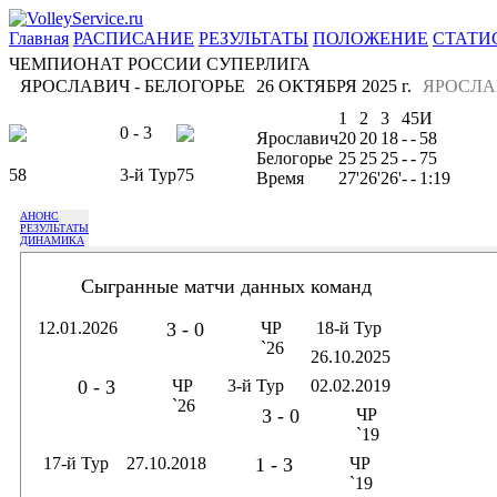
Главная
РАСПИСАНИЕ
РЕЗУЛЬТАТЫ
ПОЛОЖЕНИЕ
СТАТИ
ЧЕМПИОНАТ РОССИИ СУПЕРЛИГА
ЯРОСЛАВИЧ - БЕЛОГОРЬЕ
26 ОКТЯБРЯ 2025 г.
ЯРОСЛА
1
2
3
4
5
И
0 - 3
Ярославич
20
20
18
-
-
58
Белогорье
25
25
25
-
-
75
58
3-й Тур
75
Время
27'
26'
26'
-
-
1:19
АНОНС
РЕЗУЛЬТАТЫ
ДИНАМИКА
Сыгранные матчи данных команд
12.01.2026
3 - 0
ЧР
18-й Тур
`26
26.10.2025
0 - 3
ЧР
3-й Тур
02.02.2019
`26
3 - 0
ЧР
`19
17-й Тур
27.10.2018
1 - 3
ЧР
`19