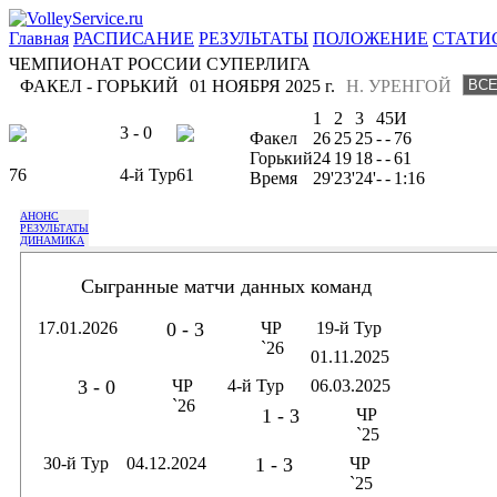
Главная
РАСПИСАНИЕ
РЕЗУЛЬТАТЫ
ПОЛОЖЕНИЕ
СТАТИ
ЧЕМПИОНАТ РОССИИ СУПЕРЛИГА
ФАКЕЛ - ГОРЬКИЙ
01 НОЯБРЯ 2025 г.
Н. УРЕНГОЙ
1
2
3
4
5
И
3 - 0
Факел
26
25
25
-
-
76
Горький
24
19
18
-
-
61
76
4-й Тур
61
Время
29'
23'
24'
-
-
1:16
АНОНС
РЕЗУЛЬТАТЫ
ДИНАМИКА
Сыгранные матчи данных команд
17.01.2026
0 - 3
ЧР
19-й Тур
`26
01.11.2025
3 - 0
ЧР
4-й Тур
06.03.2025
`26
1 - 3
ЧР
`25
30-й Тур
04.12.2024
1 - 3
ЧР
`25