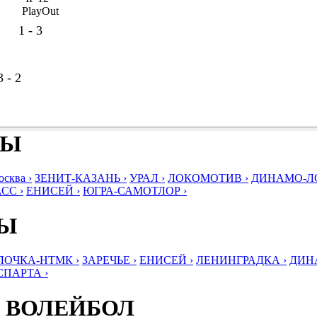
PlayOut
1 - 3
3 - 2
БЫ
ква ›
ЗЕНИТ-КАЗАНЬ ›
УРАЛ ›
ЛОКОМОТИВ ›
ДИНАМО-ЛО
СС ›
ЕНИСЕЙ ›
ЮГРА-САМОТЛОР ›
БЫ
ЛОЧКА-НТМК ›
ЗАРЕЧЬЕ ›
ЕНИСЕЙ ›
ЛЕНИНГРАДКА ›
ДИНА
СПАРТА ›
 ВОЛЕЙБОЛ