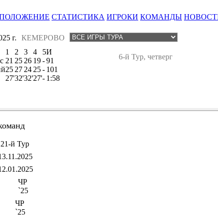
ПОЛОЖЕНИЕ
СТАТИСТИКА
ИГРОКИ
КОМАНДЫ
НОВОСТ
25 г.
КЕМЕРОВО
1
2
3
4
5
И
6-й Тур, четверг
с
21
25
26
19
-
91
ий
25
27
24
25
-
101
27'
32'
32'
27'
-
1:58
команд
21-й Тур
13.11.2025
12.01.2025
ЧР
`25
ЧР
`25