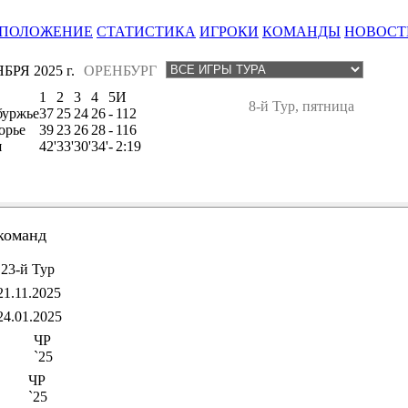
ПОЛОЖЕНИЕ
СТАТИСТИКА
ИГРОКИ
КОМАНДЫ
НОВОСТ
БРЯ 2025 г.
ОРЕНБУРГ
1
2
3
4
5
И
8-й Тур, пятница
буржье
37
25
24
26
-
112
орье
39
23
26
28
-
116
я
42'
33'
30'
34'
-
2:19
команд
23-й Тур
21.11.2025
24.01.2025
ЧР
`25
ЧР
`25