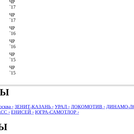
ЧР
`17
ЧР
`17
ЧР
`16
ЧР
`16
ЧР
`15
ЧР
`15
БЫ
ква ›
ЗЕНИТ-КАЗАНЬ ›
УРАЛ ›
ЛОКОМОТИВ ›
ДИНАМО-ЛО
СС ›
ЕНИСЕЙ ›
ЮГРА-САМОТЛОР ›
БЫ