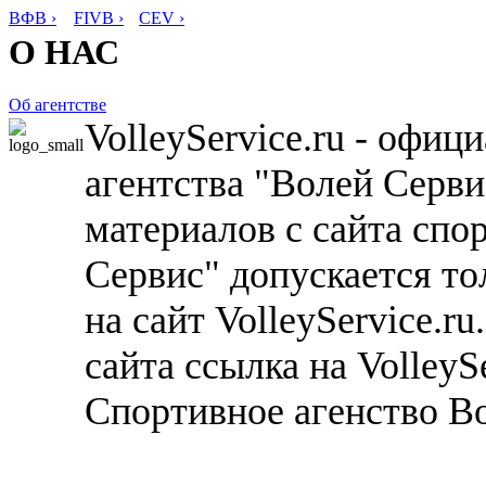
ВФВ ›
FIVB ›
CEV ›
О НАС
Об агентстве
VolleyService.ru - офи
агентства "Волей Серв
материалов с сайта спо
Сервис" допускается то
на сайт VolleyService.r
сайта ссылка на VolleyS
Спортивное агенство В