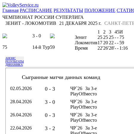
Главная
РАСПИСАНИЕ
РЕЗУЛЬТАТЫ
ПОЛОЖЕНИЕ
СТАТИ
ЧЕМПИОНАТ РОССИИ СУПЕРЛИГА
ЗЕНИТ - ЛОКОМОТИВ
21 ДЕКАБРЯ 2025 г.
САНКТ-ПЕТЕ
1
2
3
4
5
И
3 - 0
Зенит
25
25
25
-
-
75
Локомотив
17
20
22
-
-
59
75
14-й Тур
59
Время
22'
26'
28'
-
-
1:16
АНОНС
РЕЗУЛЬТАТЫ
ДИНАМИКА
Сыгранные матчи данных команд
02.05.2026
0 - 3
ЧР`26
За 3-е
PlayOff
место
28.04.2026
3 - 0
ЧР`26
За 3-е
PlayOff
место
26.04.2026
0 - 3
ЧР`26
За 3-е
PlayOff
место
22.04.2026
3 - 2
ЧР`26
За 3-е
PlayOff
место