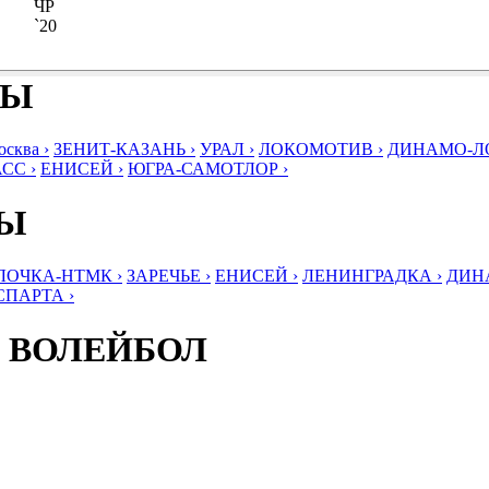
ЧР
`20
БЫ
ква ›
ЗЕНИТ-КАЗАНЬ ›
УРАЛ ›
ЛОКОМОТИВ ›
ДИНАМО-ЛО
СС ›
ЕНИСЕЙ ›
ЮГРА-САМОТЛОР ›
БЫ
ЛОЧКА-НТМК ›
ЗАРЕЧЬЕ ›
ЕНИСЕЙ ›
ЛЕНИНГРАДКА ›
ДИНА
СПАРТА ›
 ВОЛЕЙБОЛ