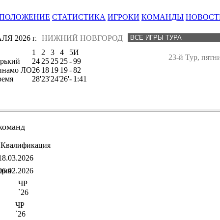
ПОЛОЖЕНИЕ
СТАТИСТИКА
ИГРОКИ
КОМАНДЫ
НОВОСТ
ЛЯ 2026 г.
НИЖНИЙ НОВГОРОД
1
2
3
4
5
И
23-й Тур, пятн
орький
24
25
25
25
-
99
инамо ЛО
26
18
19
19
-
82
ремя
28'
23'
24'
26'
-
1:41
команд
Квалификация
18.03.2026
ция
06.02.2026
ЧР
`26
ЧР
`26