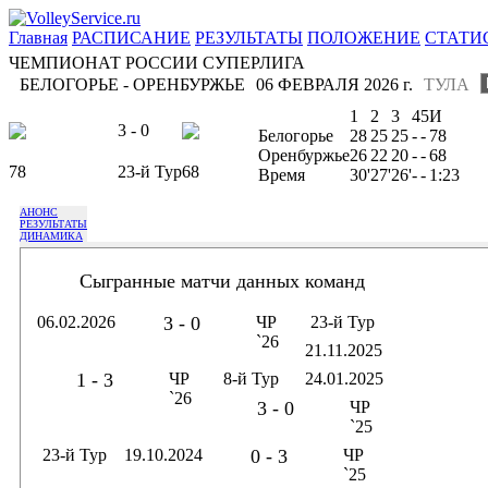
Главная
РАСПИСАНИЕ
РЕЗУЛЬТАТЫ
ПОЛОЖЕНИЕ
СТАТИ
ЧЕМПИОНАТ РОССИИ СУПЕРЛИГА
БЕЛОГОРЬЕ - ОРЕНБУРЖЬЕ
06 ФЕВРАЛЯ 2026 г.
ТУЛА
1
2
3
4
5
И
3 - 0
Белогорье
28
25
25
-
-
78
Оренбуржье
26
22
20
-
-
68
78
23-й Тур
68
Время
30'
27'
26'
-
-
1:23
АНОНС
РЕЗУЛЬТАТЫ
ДИНАМИКА
Сыгранные матчи данных команд
06.02.2026
3 - 0
ЧР
23-й Тур
`26
21.11.2025
1 - 3
ЧР
8-й Тур
24.01.2025
`26
3 - 0
ЧР
`25
23-й Тур
19.10.2024
0 - 3
ЧР
`25