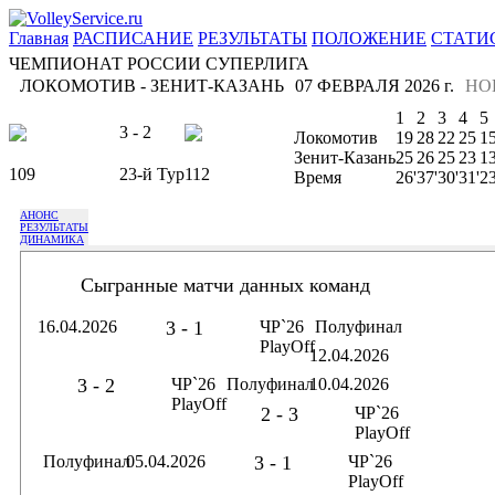
Главная
РАСПИСАНИЕ
РЕЗУЛЬТАТЫ
ПОЛОЖЕНИЕ
СТАТИ
ЧЕМПИОНАТ РОССИИ СУПЕРЛИГА
ЛОКОМОТИВ - ЗЕНИТ-КАЗАНЬ
07 ФЕВРАЛЯ 2026 г.
НО
1
2
3
4
5
3 - 2
Локомотив
19
28
22
25
1
Зенит-Казань
25
26
25
23
1
109
23-й Тур
112
Время
26'
37'
30'
31'
23
АНОНС
РЕЗУЛЬТАТЫ
ДИНАМИКА
Сыгранные матчи данных команд
16.04.2026
3 - 1
ЧР`26
Полуфинал
PlayOff
12.04.2026
3 - 2
ЧР`26
Полуфинал
10.04.2026
PlayOff
2 - 3
ЧР`26
PlayOff
Полуфинал
05.04.2026
3 - 1
ЧР`26
PlayOff