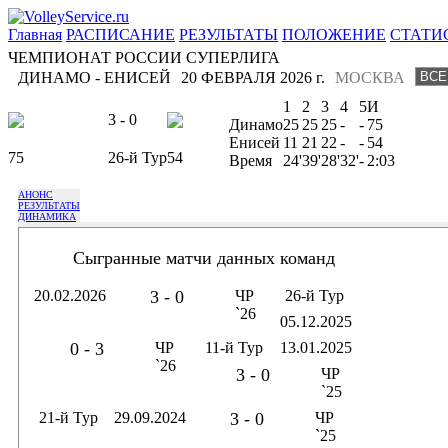
Главная
РАСПИСАНИЕ
РЕЗУЛЬТАТЫ
ПОЛОЖЕНИЕ
СТАТИ
ЧЕМПИОНАТ РОССИИ СУПЕРЛИГА
ДИНАМО - ЕНИСЕЙ
20 ФЕВРАЛЯ 2026 г.
МОСКВА
1
2
3
4
5
И
3 - 0
Динамо
25
25
25
-
-
75
Енисей
11
21
22
-
-
54
75
26-й Тур
54
Время
24'
39'
28'
32'
-
2:03
АНОНС
РЕЗУЛЬТАТЫ
ДИНАМИКА
Сыгранные матчи данных команд
20.02.2026
3 - 0
ЧР
26-й Тур
`26
05.12.2025
0 - 3
ЧР
11-й Тур
13.01.2025
`26
3 - 0
ЧР
`25
21-й Тур
29.09.2024
3 - 0
ЧР
`25