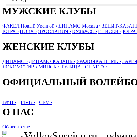
МУЖСКИЕ КЛУБЫ
ФАКЕЛ Новый Уренгой ›
ДИНАМО Москва ›
ЗЕНИТ-КАЗАНЬ
ЮГРА ›
НОВА ›
ЯРОСЛАВИЧ ›
КУЗБАСС ›
ЕНИСЕЙ ›
ЮГРА
ЖЕНСКИЕ КЛУБЫ
ДИНАМО ›
ДИНАМО-КАЗАНЬ ›
УРАЛОЧКА-НТМК ›
ЗАРЕЧ
ЛОКОМОТИВ ›
МИНСК ›
ТУЛИЦА ›
СПАРТА ›
ОФИЦИАЛЬНЫЙ ВОЛЕЙБ
ВФВ ›
FIVB ›
CEV ›
О НАС
Об агентстве
VolleyService.ru - офи