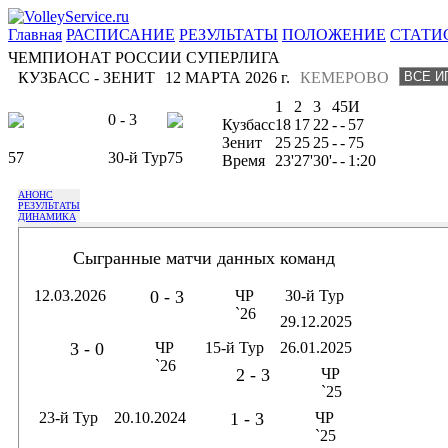
Главная
РАСПИСАНИЕ
РЕЗУЛЬТАТЫ
ПОЛОЖЕНИЕ
СТАТИ
ЧЕМПИОНАТ РОССИИ СУПЕРЛИГА
КУЗБАСС - ЗЕНИТ
12 МАРТА 2026 г.
КЕМЕРОВО
1
2
3
4
5
И
0 - 3
Кузбасс
18
17
22
-
-
57
Зенит
25
25
25
-
-
75
57
30-й Тур
75
Время
23'
27'
30'
-
-
1:20
АНОНС
РЕЗУЛЬТАТЫ
ДИНАМИКА
Сыгранные матчи данных команд
12.03.2026
0 - 3
ЧР
30-й Тур
`26
29.12.2025
3 - 0
ЧР
15-й Тур
26.01.2025
`26
2 - 3
ЧР
`25
23-й Тур
20.10.2024
1 - 3
ЧР
`25