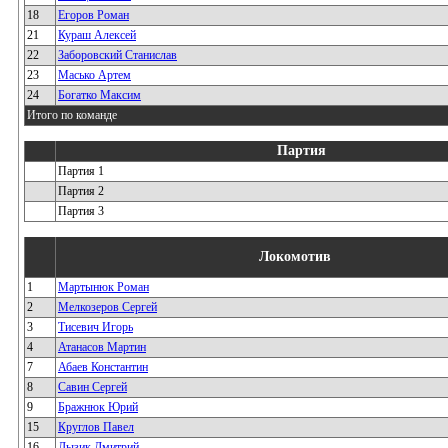
18
Егоров Роман
21
Кураш Алексей
22
Заборовский Станислав
23
Масько Артем
24
Богатко Максим
Итого по команде
Партия
Партия 1
Партия 2
Партия 3
Локомотив
1
Мартынюк Роман
2
Мелкозеров Сергей
3
Тисевич Игорь
4
Атанасов Мартин
7
Абаев Константин
8
Савин Сергей
9
Бражнюк Юрий
15
Круглов Павел
16
Лызик Дмитрий