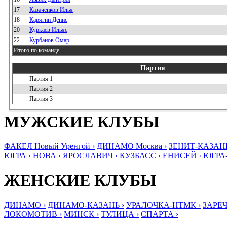
17
Казаченков Илья
18
Карягин Денис
20
Куркаев Ильяс
22
Курбанов Омар
Итого по команде
Партия
Партия 1
Партия 2
Партия 3
МУЖСКИЕ КЛУБЫ
ФАКЕЛ Новый Уренгой ›
ДИНАМО Москва ›
ЗЕНИТ-КАЗАНЬ
ЮГРА ›
НОВА ›
ЯРОСЛАВИЧ ›
КУЗБАСС ›
ЕНИСЕЙ ›
ЮГРА
ЖЕНСКИЕ КЛУБЫ
ДИНАМО ›
ДИНАМО-КАЗАНЬ ›
УРАЛОЧКА-НТМК ›
ЗАРЕЧ
ЛОКОМОТИВ ›
МИНСК ›
ТУЛИЦА ›
СПАРТА ›