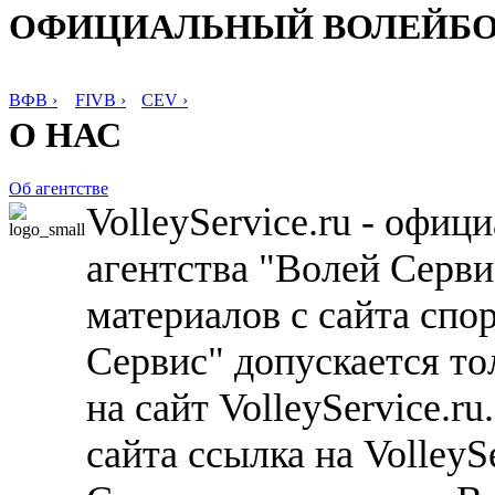
ОФИЦИАЛЬНЫЙ ВОЛЕЙБ
ВФВ ›
FIVB ›
CEV ›
О НАС
Об агентстве
VolleyService.ru - офи
агентства "Волей Серв
материалов с сайта спо
Сервис" допускается то
на сайт VolleyService.r
сайта ссылка на VolleyS