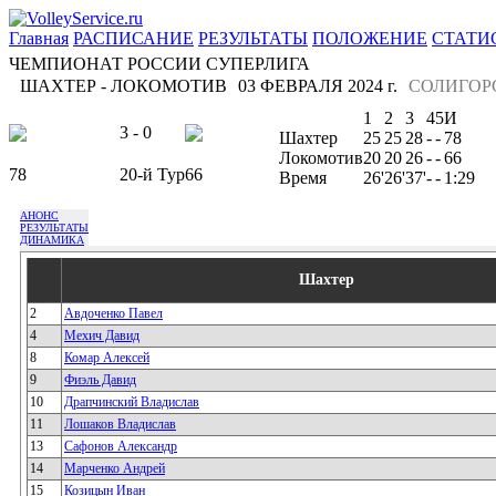
Главная
РАСПИСАНИЕ
РЕЗУЛЬТАТЫ
ПОЛОЖЕНИЕ
СТАТИ
ЧЕМПИОНАТ РОССИИ СУПЕРЛИГА
ШАХТЕР - ЛОКОМОТИВ
03 ФЕВРАЛЯ 2024 г.
СОЛИГОР
1
2
3
4
5
И
3 - 0
Шахтер
25
25
28
-
-
78
Локомотив
20
20
26
-
-
66
78
20-й Тур
66
Время
26'
26'
37'
-
-
1:29
АНОНС
РЕЗУЛЬТАТЫ
ДИНАМИКА
Шахтер
2
Авдоченко Павел
4
Мехич Давид
8
Комар Алексей
9
Фиэль Давид
10
Драпчинский Владислав
11
Лошаков Владислав
13
Сафонов Александр
14
Марченко Андрей
15
Козицын Иван