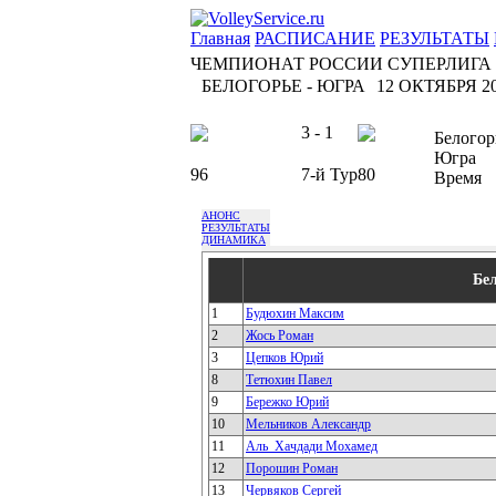
Главная
РАСПИСАНИЕ
РЕЗУЛЬТАТЫ
ЧЕМПИОНАТ РОССИИ СУПЕРЛИГА
БЕЛОГОРЬЕ - ЮГРА
12 ОКТЯБРЯ 20
3 - 1
Белогор
Югра
96
7-й Тур
80
Время
АНОНС
РЕЗУЛЬТАТЫ
ДИНАМИКА
Бе
1
Будюхин Максим
2
Жось Роман
3
Цепков Юрий
8
Тетюхин Павел
9
Бережко Юрий
10
Мельников Александр
11
Аль_Хачдади Мохамед
12
Порошин Роман
13
Червяков Сергей