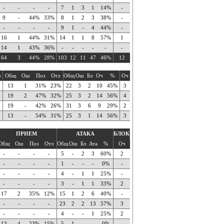
-
-
-
-
7
1
3
1
14%
-
9
-
44%
33%
8
1
2
3
38%
-
-
-
-
-
9
1
-
4
44%
-
16
1
44%
31%
14
1
1
8
57%
1
14
1
43%
36%
-
-
-
-
-
-
64
3
44%
28%
103
12
11
47
46%
12
ч
Общ
Ош
Поз
Отл
Общ
Ош
Бл
Оч
%
Оч
13
1
31%
23%
22
3
2
10
45%
3
19
2
47%
32%
25
3
2
14
56%
4
19
-
42%
26%
31
3
6
9
29%
2
13
-
54%
31%
25
3
1
14
56%
3
ПРИЕМ
АТАКА
БЛОК
Общ
Ош
Поз
Отл
Общ
Ош
Бл
Ата
%
Оч
-
-
-
-
5
-
2
3
60%
2
-
-
-
-
1
-
-
-
0%
-
-
-
-
-
4
-
1
1
25%
-
-
-
-
-
3
-
1
1
33%
2
17
2
35%
12%
15
1
2
6
40%
-
-
-
-
-
23
2
2
13
57%
3
-
-
-
-
4
-
-
1
25%
2
13
4
23%
15%
5
1
-
-
0%
-