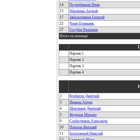
14
Подребинкин Иван
15
Марченко Андрей
17
Заболотников Георгий
22
Чжан Цзиньинь
27
Голубев Валентин
Итого по команде
Партия 1
Партия 2
Партия 3
Партия 4
2
Курбатов Дмитрий
3
Иванов Артем
4
Шевляков Дмитрий
5
Федоров Михаил
9
Слободянюк Александр
10
Папазов Виталий
11
Бескровный Николай
12
Скворцов Иван