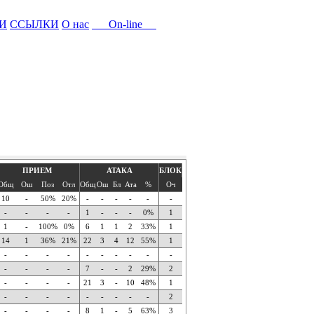
И
ССЫЛКИ
О нас
On-line
ПРИЕМ
АТАКА
БЛОК
Общ
Ош
Поз
Отл
Общ
Ош
Бл
Ата
%
Оч
10
-
50%
20%
-
-
-
-
-
-
-
-
-
-
1
-
-
-
0%
1
1
-
100%
0%
6
1
1
2
33%
1
14
1
36%
21%
22
3
4
12
55%
1
-
-
-
-
-
-
-
-
-
-
-
-
-
-
7
-
-
2
29%
2
-
-
-
-
21
3
-
10
48%
1
-
-
-
-
-
-
-
-
-
2
-
-
-
-
8
1
-
5
63%
3