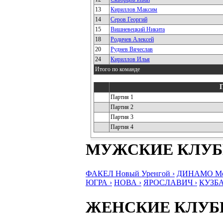
13
Кириллов Максим
14
Серов Георгий
15
Вишневецкий Никита
18
Родичев Алексей
20
Руднев Вячеслав
24
Кириллов Илья
Итого по команде
Партия 1
Партия 2
Партия 3
Партия 4
МУЖСКИЕ КЛУ
ФАКЕЛ Новый Уренгой ›
ДИНАМО Мос
ЮГРА ›
НОВА ›
ЯРОСЛАВИЧ ›
КУЗБА
ЖЕНСКИЕ КЛУ