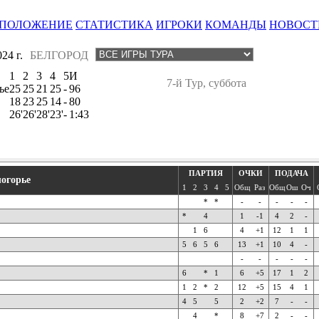
ПОЛОЖЕНИЕ
СТАТИСТИКА
ИГРОКИ
КОМАНДЫ
НОВОСТ
24 г.
БЕЛГОРОД
1
2
3
4
5
И
7-й Тур, суббота
ье
25
25
21
25
-
96
18
23
25
14
-
80
26'
26'
28'
23'
-
1:43
ПАРТИЯ
ОЧКИ
ПОДАЧА
логорье
1
2
3
4
5
Общ
Раз
Общ
Ош
Оч
*
*
-
-
-
-
-
*
4
1
-1
4
2
-
1
6
4
+1
12
1
1
5
6
5
6
13
+1
10
4
-
-
-
-
-
-
6
*
1
6
+5
17
1
2
1
2
*
2
12
+5
15
4
1
4
5
5
2
+2
7
-
-
4
*
8
+7
2
-
-