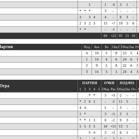
1
1
-4
3
1
-
*
*
*
3
-
-
-
-
3
3
4
4
-
6
3
-
2
3
2
3
15
+7
19
5
6
*
*
-
-1
-
-
-
69
+22
95
21
10
Партия
Под
Ата
Бл
Ош.С
Общ
Ош
О
4
10
3
8
25
5
4
1
14
4
6
24
6
1
2
9
2
8
22
6
2
3
14
3
5
24
4
3
ПАРТИЯ
ОЧКИ
ПОДАЧА
Югра
1
2
3
4
5
Общ
Раз
Общ
Ош
Оч
*
*
5
+3
2
-
-
*
2
6
2
-
-5
11
5
-
4
4
1
-
3
-
-
1
*
3
+1
2
1
-
*
*
1
3
6
-2
9
3
-
5
5
3
5
16
+11
13
1
-
5
4
3
+2
6
1
-
3
*
1
-4
3
-
1