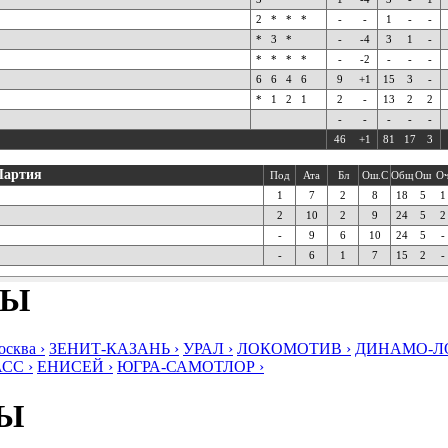
2
*
*
*
-
-
1
-
-
*
3
*
-
-4
3
1
-
*
*
*
*
-
-2
-
-
-
6
6
4
6
9
+1
15
3
-
*
1
2
1
2
-
13
2
2
-
-
-
-
-
46
+1
81
17
3
Партия
Под
Ата
Бл
Ош.С
Общ
Ош
О
1
7
2
8
18
5
1
2
10
2
9
24
5
2
-
9
6
10
24
5
-
-
6
1
7
15
2
-
БЫ
ква ›
ЗЕНИТ-КАЗАНЬ ›
УРАЛ ›
ЛОКОМОТИВ ›
ДИНАМО-ЛО
СС ›
ЕНИСЕЙ ›
ЮГРА-САМОТЛОР ›
БЫ