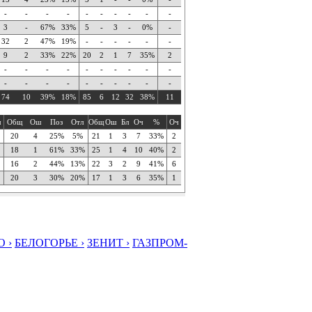
-
-
-
-
-
-
-
-
-
-
3
-
67%
33%
5
-
3
-
0%
-
32
2
47%
19%
-
-
-
-
-
-
9
2
33%
22%
20
2
1
7
35%
2
-
-
-
-
-
-
-
-
-
-
-
-
-
-
-
-
-
-
-
-
74
10
39%
18%
85
6
12
32
38%
11
ч
Общ
Ош
Поз
Отл
Общ
Ош
Бл
Оч
%
Оч
20
4
25%
5%
21
1
3
7
33%
2
18
1
61%
33%
25
1
4
10
40%
2
16
2
44%
13%
22
3
2
9
41%
6
20
3
30%
20%
17
1
3
6
35%
1
 ›
БЕЛОГОРЬЕ ›
ЗЕНИТ ›
ГАЗПРОМ-