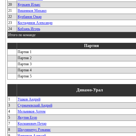
20
Куркаев Ильяс
21
Вишняков Михаил
22
Курбанов Омар
23
Костадинов Александр
24
Кобзарь Игорь
Итого по команде
Партия
Партия 1
Партия 2
Партия 3
Партия 4
Партия 5
Динамо-Урал
1
Ушков Андрей
3
Сурмачевский Андрей
4
Мельников Артем
5
Якутин Егор
7
Крсманович Петар
8
Шкулявичус Романас
9
Чанчиков Алексей