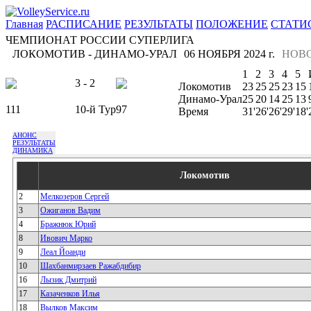
Главная
РАСПИСАНИЕ
РЕЗУЛЬТАТЫ
ПОЛОЖЕНИЕ
СТАТИ
ЧЕМПИОНАТ РОССИИ СУПЕРЛИГА
ЛОКОМОТИВ - ДИНАМО-УРАЛ
06 НОЯБРЯ 2024 г.
НОВ
1
2
3
4
5
3 - 2
Локомотив
23
25
25
23
15
Динамо-Урал
25
20
14
25
13
111
10-й Тур
97
Время
31'
26'
26'
29'
18'
АНОНС
РЕЗУЛЬТАТЫ
ДИНАМИКА
Локомотив
2
Мелкозеров Сергей
3
Ожиганов Вадим
4
Бражнюк Юрий
8
Ивович Марко
9
Леал Йоанди
10
Шахбанмирзаев Ражабдибир
16
Лызик Дмитрий
17
Казаченков Илья
18
Вылков Максим