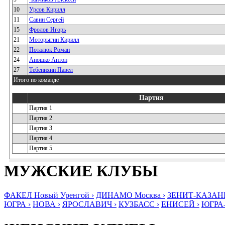
10
Урсов Кирилл
11
Савин Сергей
15
Фролов Игорь
21
Моторыгин Кирилл
22
Поталюк Роман
24
Аношко Антон
27
Тебенихин Павел
Итого по команде
Партия
Партия 1
Партия 2
Партия 3
Партия 4
Партия 5
МУЖСКИЕ КЛУБЫ
ФАКЕЛ Новый Уренгой ›
ДИНАМО Москва ›
ЗЕНИТ-КАЗАНЬ
ЮГРА ›
НОВА ›
ЯРОСЛАВИЧ ›
КУЗБАСС ›
ЕНИСЕЙ ›
ЮГРА