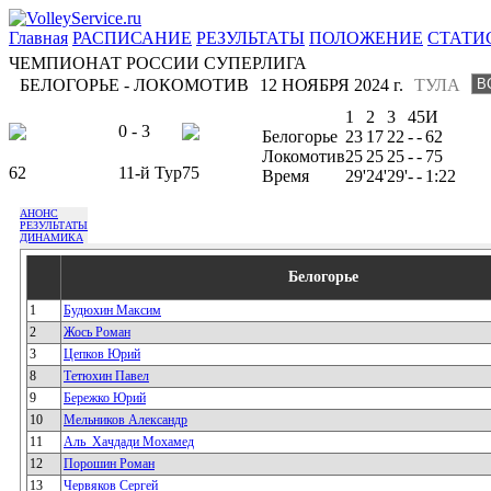
Главная
РАСПИСАНИЕ
РЕЗУЛЬТАТЫ
ПОЛОЖЕНИЕ
СТАТИ
ЧЕМПИОНАТ РОССИИ СУПЕРЛИГА
БЕЛОГОРЬЕ - ЛОКОМОТИВ
12 НОЯБРЯ 2024 г.
ТУЛА
1
2
3
4
5
И
0 - 3
Белогорье
23
17
22
-
-
62
Локомотив
25
25
25
-
-
75
62
11-й Тур
75
Время
29'
24'
29'
-
-
1:22
АНОНС
РЕЗУЛЬТАТЫ
ДИНАМИКА
Белогорье
1
Будюхин Максим
2
Жось Роман
3
Цепков Юрий
8
Тетюхин Павел
9
Бережко Юрий
10
Мельников Александр
11
Аль_Хачдади Мохамед
12
Порошин Роман
13
Червяков Сергей