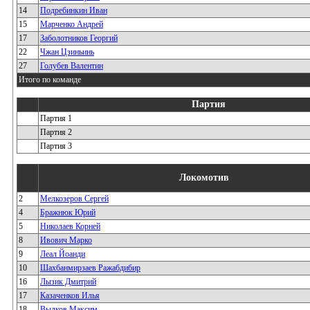
14
Подребинкин Иван
15
Марченко Андрей
17
Заболотников Георгий
22
Чжан Цзиньинь
27
Голубев Валентин
Итого по команде
Партия
Партия 1
Партия 2
Партия 3
Локомотив
2
Мелкозеров Сергей
4
Бражнюк Юрий
5
Николаев Корней
8
Ивович Марко
9
Леал Йоанди
10
Шахбанмирзаев Ражабдибир
16
Лызик Дмитрий
17
Казаченков Илья
18
Вылков Максим