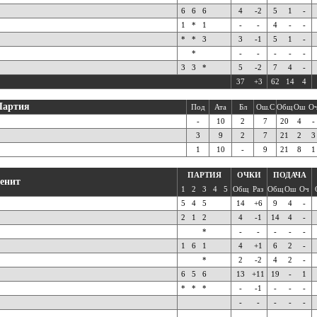
6
6
6
4
-2
5
1
-
1
*
1
-
-
4
-
-
*
*
3
3
-1
5
1
-
*
-
-
-
-
-
3
3
*
5
-2
7
4
-
37
+3
62
14
4
Партия
Под
Ата
Бл
Ош.С
Общ
Ош
О
-
10
2
7
20
4
-
3
9
2
7
21
2
3
1
10
-
9
21
8
1
ПАРТИЯ
ОЧКИ
ПОДАЧА
Зенит
1
2
3
4
5
Общ
Раз
Общ
Ош
Оч
5
4
5
14
+6
9
4
-
2
1
2
4
-1
14
4
-
*
-
-
-
-
-
1
6
1
4
+1
6
2
-
*
2
-2
4
2
-
6
5
6
13
+11
19
-
1
*
*
*
-
-1
-
-
-
-
-
-
-
-
-
-
-
-
-