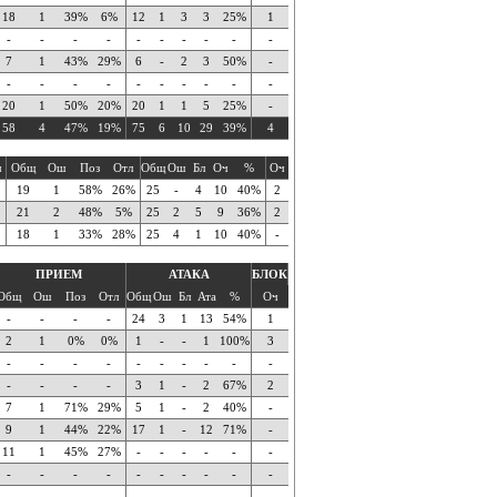
18
1
39%
6%
12
1
3
3
25%
1
-
-
-
-
-
-
-
-
-
-
7
1
43%
29%
6
-
2
3
50%
-
-
-
-
-
-
-
-
-
-
-
20
1
50%
20%
20
1
1
5
25%
-
58
4
47%
19%
75
6
10
29
39%
4
ч
Общ
Ош
Поз
Отл
Общ
Ош
Бл
Оч
%
Оч
19
1
58%
26%
25
-
4
10
40%
2
21
2
48%
5%
25
2
5
9
36%
2
18
1
33%
28%
25
4
1
10
40%
-
ПРИЕМ
АТАКА
БЛОК
Общ
Ош
Поз
Отл
Общ
Ош
Бл
Ата
%
Оч
-
-
-
-
24
3
1
13
54%
1
2
1
0%
0%
1
-
-
1
100%
3
-
-
-
-
-
-
-
-
-
-
-
-
-
-
3
1
-
2
67%
2
7
1
71%
29%
5
1
-
2
40%
-
9
1
44%
22%
17
1
-
12
71%
-
11
1
45%
27%
-
-
-
-
-
-
-
-
-
-
-
-
-
-
-
-
-
-
-
-
-
-
-
-
-
-