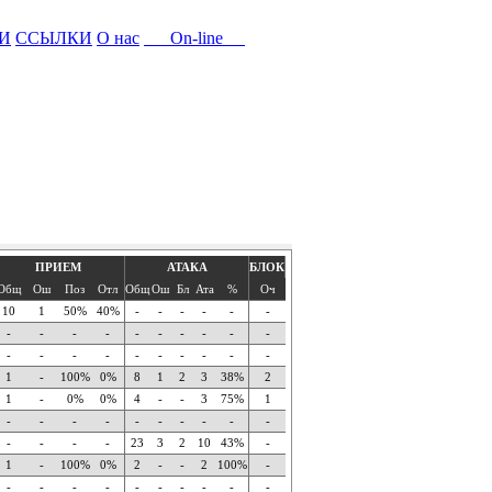
И
ССЫЛКИ
О нас
On-line
ПРИЕМ
АТАКА
БЛОК
Общ
Ош
Поз
Отл
Общ
Ош
Бл
Ата
%
Оч
10
1
50%
40%
-
-
-
-
-
-
-
-
-
-
-
-
-
-
-
-
-
-
-
-
-
-
-
-
-
-
1
-
100%
0%
8
1
2
3
38%
2
1
-
0%
0%
4
-
-
3
75%
1
-
-
-
-
-
-
-
-
-
-
-
-
-
-
23
3
2
10
43%
-
1
-
100%
0%
2
-
-
2
100%
-
-
-
-
-
-
-
-
-
-
-