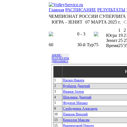
Главная
РАСПИСАНИЕ
РЕЗУЛЬТАТЫ
ЧЕМПИОНАТ РОССИИ СУПЕРЛИГА
ЮГРА - ЗЕНИТ
07 МАРТА 2025 г.
С
1
2
0 - 3
Югра
19
2
Зенит
25
2
60
30-й Тур
75
Время
25'
3
АНОНС
РЕЗУЛЬТАТЫ
ДИНАМИКА
1
Нагаец Никита
2
Курбатов Дмитрий
3
Иванов Артем
4
Шевляков Дмитрий
5
Федоров Михаил
9
Слободянюк Александр
10
Папазов Виталий
13
Кириллов Максим
15
Вишневецкий Никита