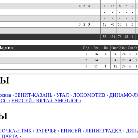
4
3
4
6
+2
8
2
-
-
-
-
-
-
-
-
-
-
-
3
2
3
12
+8
13
1
3
-
-
-
-
-
55
+24
73
15
4
Партия
Под
Ата
Бл
Ош.С
Общ
Ош
О
1
16
4
4
24
5
1
2
14
5
4
25
4
2
1
11
1
12
24
6
1
БЫ
ква ›
ЗЕНИТ-КАЗАНЬ ›
УРАЛ ›
ЛОКОМОТИВ ›
ДИНАМО-ЛО
СС ›
ЕНИСЕЙ ›
ЮГРА-САМОТЛОР ›
БЫ
ЛОЧКА-НТМК ›
ЗАРЕЧЬЕ ›
ЕНИСЕЙ ›
ЛЕНИНГРАДКА ›
ДИНА
СПАРТА ›