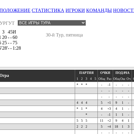
ПОЛОЖЕНИЕ
СТАТИСТИКА
ИГРОКИ
КОМАНДЫ
НОВОСТ
УРГУТ
3
4
5
И
30-й Тур, пятница
1
20
-
-
60
5
25
-
-
75
5'
28'
-
-
1:28
ПАРТИЯ
ОЧКИ
ПОДАЧА
Югра
1
2
3
4
5
Общ
Раз
Общ
Ош
Оч
*
*
*
-
-1
-
-
-
-
-
-
-
-
-
-
-
-
-
4
4
4
5
+1
9
1
-
*
1
*
4
+3
4
1
-
*
-
-1
1
1
-
5
5
5
11
+2
9
4
1
2
2
2
5
+4
18
1
3
-
-
-
-
-