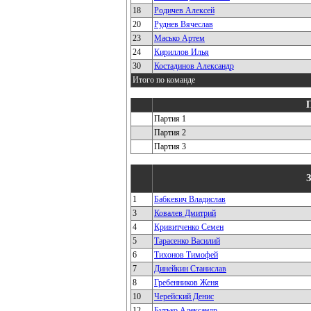
18
Родичев Алексей
20
Руднев Вячеслав
23
Масько Артем
24
Кириллов Илья
30
Костадинов Александр
Итого по команде
Партия 1
Партия 2
Партия 3
1
Бабкевич Владислав
3
Ковалев Дмитрий
4
Кривитченко Семен
5
Тарасенко Василий
6
Тихонов Тимофей
7
Динейкин Станислав
8
Гребенников Женя
10
Черейский Денис
12
Бутько Александр