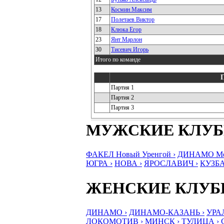
13
Космин Максим
17
Полетаев Виктор
18
Клюка Егор
23
Янт Марлон
30
Тисевич Игорь
Итого по команде
Партия 1
Партия 2
Партия 3
МУЖСКИЕ КЛУ
ФАКЕЛ Новый Уренгой ›
ДИНАМО Мос
ЮГРА ›
НОВА ›
ЯРОСЛАВИЧ ›
КУЗБА
ЖЕНСКИЕ КЛУ
ДИНАМО ›
ДИНАМО-КАЗАНЬ ›
УРА
ЛОКОМОТИВ ›
МИНСК ›
ТУЛИЦА ›