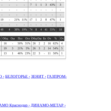
-
-
-
-
7
1
1
3
43%
3
-
-
-
-
-
-
-
-
-
-
-
-
-
-
-
-
-
-
-
-
19
-
21%
11%
17
1
2
8
47%
1
-
-
-
-
-
-
-
-
-
-
48
4
38%
19%
74
8
4
41
55%
10
ч
Общ
Ош
Поз
Отл
Общ
Ош
Бл
Оч
%
Оч
16
-
50%
31%
26
2
2
16
62%
4
19
3
21%
5%
26
3
2
14
54%
5
13
1
46%
23%
22
3
-
11
50%
1
 ›
БЕЛОГОРЬЕ ›
ЗЕНИТ ›
ГАЗПРОМ-
МО Краснодар ›
ДИНАМО-МЕТАР ›