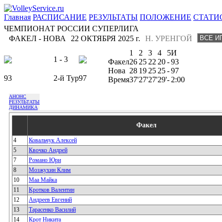
Главная
РАСПИСАНИЕ
РЕЗУЛЬТАТЫ
ПОЛОЖЕНИЕ
СТАТИ
ЧЕМПИОНАТ РОССИИ СУПЕРЛИГА
ФАКЕЛ - НОВА
22 ОКТЯБРЯ 2025 г.
Н. УРЕНГОЙ
1
2
3
4
5
И
1 - 3
Факел
26
25
22
20
-
93
Нова
28
19
25
25
-
97
93
2-й Тур
97
Время
37'
27'
27'
29'
-
2:00
АНОНС
РЕЗУЛЬТАТЫ
ДИНАМИКА
Факел
4
Ковальчук Алексей
5
Квочко Андрей
7
Романо Юри
8
Мозжухин Клим
10
Маа Майка
11
Кротков Валентин
12
Андреев Евгений
13
Тарасенко Василий
14
Крот Никита