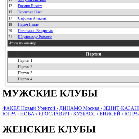
12
Еремин Никита
15
Терентьев Олег
17
Сафонов Алексей
18
Перич Павле
20
Полочанин Владислав
21
Шкулявичус Романас
Итого по команде
Партия
Партия 1
Партия 2
Партия 3
Партия 4
МУЖСКИЕ КЛУБЫ
ФАКЕЛ Новый Уренгой ›
ДИНАМО Москва ›
ЗЕНИТ-КАЗАНЬ
ЮГРА ›
НОВА ›
ЯРОСЛАВИЧ ›
КУЗБАСС ›
ЕНИСЕЙ ›
ЮГРА
ЖЕНСКИЕ КЛУБЫ