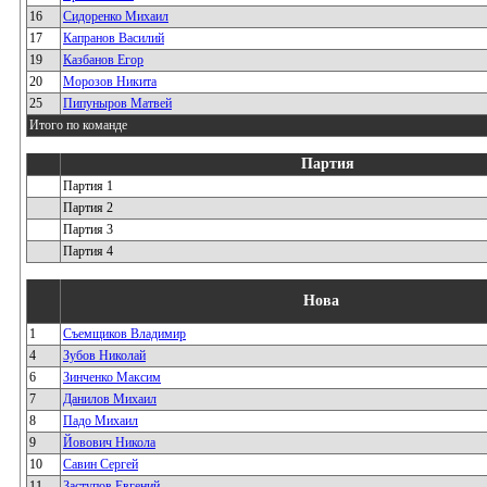
16
Сидоренко Михаил
17
Капранов Василий
19
Казбанов Егор
20
Морозов Никита
25
Пипуныров Матвей
Итого по команде
Партия
Партия 1
Партия 2
Партия 3
Партия 4
Нова
1
Съемщиков Владимир
4
Зубов Николай
6
Зинченко Максим
7
Данилов Михаил
8
Падо Михаил
9
Йовович Никола
10
Савин Сергей
11
Заступов Евгений