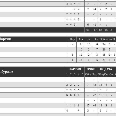
4
4
*
3
7
-
9
2
-
2
2
7
+4
7
2
1
*
*
*
*
-
-1
-
-
-
*
*
*
6
-
-
1
-
-
*
*
3
6
+1
4
1
-
61
+17
83
15
2
Партия
Под
Ата
Бл
Ош.С
Общ
Ош
О
-
9
10
6
24
3
-
-
10
2
7
20
5
-
1
12
2
3
18
2
1
1
13
1
5
21
5
1
ПАРТИЯ
ОЧКИ
ПОДАЧА
нбуржье
1
2
3
4
5
Общ
Раз
Общ
Ош
Оч
-
-
-
-
-
2
2
2
2
7
+3
16
4
1
*
*
*
*
-
-1
4
1
-
6
6
6
6
-
-2
16
1
-
-
-
-
-
-
1
1
1
1
15
+4
19
5
1
4
*
3
-
3
1
-
-
-
-
-
-