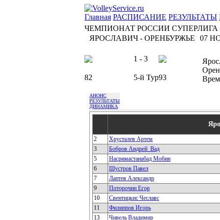
Главная
РАСПИСАНИЕ
РЕЗУЛЬТАТЫ
ЧЕМПИОНАТ РОССИИ СУПЕРЛИГА
ЯРОСЛАВИЧ - ОРЕНБУРЖЬЕ
07 НО
1 - 3
Ярос
Орен
82
5-й Тур
93
Врем
АНОНС
РЕЗУЛЬТАТЫ
ДИНАМИКА
Яро
2
Хрусталев Артем
3
Бобров Андрей_Вад
5
Насримастанабад Мобин
6
Шустров Павел
7
Лаптев Александр
9
Поторочин Егор
10
Свентицкис Чеславс
11
Филиппов Игорь
13
Чивель Владимир