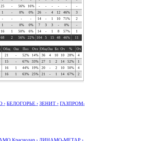
25
-
56%
16%
-
-
-
-
-
-
1
-
0%
0%
26
-
4
12
46%
3
-
-
-
-
14
-
1
10
71%
2
1
-
0%
0%
7
3
3
-
0%
-
16
1
50%
6%
14
-
1
8
57%
1
68
2
56%
22%
104
5
15
48
46%
11
ч
Общ
Ош
Поз
Отл
Общ
Ош
Бл
Оч
%
Оч
21
-
52%
14%
36
4
10
10
28%
4
15
-
67%
33%
27
1
2
14
52%
1
16
1
44%
19%
20
-
2
10
50%
4
16
1
63%
25%
21
-
1
14
67%
2
 ›
БЕЛОГОРЬЕ ›
ЗЕНИТ ›
ГАЗПРОМ-
МО Краснодар ›
ДИНАМО-МЕТАР ›