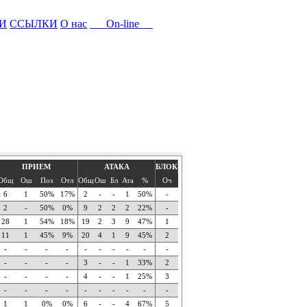
И
ССЫЛКИ
О нас
On-line
ПРИЕМ
АТАКА
БЛОК
Общ
Ош
Поз
Отл
Общ
Ош
Бл
Ата
%
Оч
6
1
50%
17%
2
-
-
1
50%
-
2
-
50%
0%
9
2
2
2
22%
-
28
1
54%
18%
19
2
3
9
47%
1
11
1
45%
9%
20
4
1
9
45%
2
-
-
-
-
-
-
-
-
-
-
-
-
-
-
3
-
-
1
33%
2
-
-
-
-
4
-
-
1
25%
3
-
-
-
-
-
-
-
-
-
-
1
1
0%
0%
6
-
-
4
67%
5