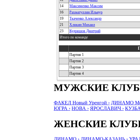
14
Максименко Максим
16
Рахматуллин Ильнур
19
Ткаченко Александр
21
Хлякин Михаил
23
Кудряшов Дмитрий
Итого по команде
Партия 1
Партия 2
Партия 3
Партия 4
МУЖСКИЕ КЛУ
ФАКЕЛ Новый Уренгой ›
ДИНАМО Мос
ЮГРА ›
НОВА ›
ЯРОСЛАВИЧ ›
КУЗБА
ЖЕНСКИЕ КЛУ
ДИНАМО ›
ДИНАМО-КАЗАНЬ ›
УРА