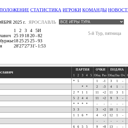
ПОЛОЖЕНИЕ
СТАТИСТИКА
ИГРОКИ
КОМАНДЫ
НОВОСТ
ЯБРЯ 2025 г.
ЯРОСЛАВЛЬ
1
2
3
4
5
И
5-й Тур, пятница
лавич
25
19
18
20
-
82
буржье
18
25
25
25
-
93
я
28'
27'
27'
31'
-
1:53
ПАРТИЯ
ОЧКИ
ПОДАЧА
славич
1
2
3
4
5
Общ
Раз
Общ
Ош
Оч
*
5
1
-1
3
1
-
*
*
2
-3
4
1
-
2
*
1
1
11
+2
11
3
1
5
2
4
4
11
+2
9
3
-
*
*
*
*
-
-
-
-
-
3
3
3
+2
10
1
-
1
1
6
*
4
+3
12
1
-
-
-
-
-
-
6
6
5
5
9
+8
13
-
-