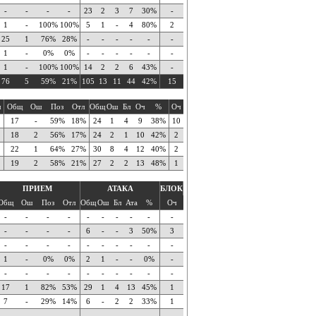
-
-
-
-
23
2
3
7
30%
-
1
-
100%
100%
5
1
-
4
80%
2
25
1
76%
28%
-
-
-
-
-
-
1
-
0%
0%
-
-
-
-
-
-
1
-
100%
100%
14
2
2
6
43%
-
76
5
59%
21%
105
13
11
44
42%
15
ч
Общ
Ош
Поз
Отл
Общ
Ош
Бл
Оч
%
Оч
17
-
59%
18%
24
1
4
9
38%
10
18
2
56%
17%
24
2
1
10
42%
2
22
1
64%
27%
30
8
4
12
40%
2
19
2
58%
21%
27
2
2
13
48%
1
ПРИЕМ
АТАКА
БЛОК
Общ
Ош
Поз
Отл
Общ
Ош
Бл
Ата
%
Оч
-
-
-
-
-
-
-
-
-
-
-
-
-
-
6
-
-
3
50%
3
-
-
-
-
-
-
-
-
-
-
1
-
0%
0%
2
1
-
-
0%
-
-
-
-
-
-
-
-
-
-
-
17
1
82%
53%
29
1
4
13
45%
1
7
-
29%
14%
6
-
2
2
33%
1
-
-
-
-
-
-
-
-
-
-