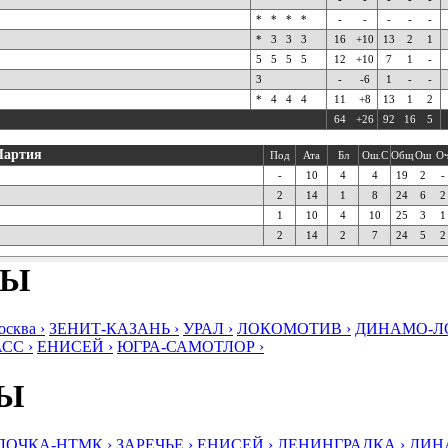
*
*
*
*
-
-
-
-
-
*
3
3
3
16
+10
13
2
1
5
5
5
5
12
+10
7
1
-
3
-
-6
1
-
-
*
4
4
4
11
+8
13
1
2
64
+26
92
16
5
Партия
Под
Ата
Бл
Ош.С
Общ
Ош
О
-
10
4
4
19
2
-
2
14
1
8
24
6
2
1
10
4
10
25
3
1
2
14
2
7
24
5
2
БЫ
ква ›
ЗЕНИТ-КАЗАНЬ ›
УРАЛ ›
ЛОКОМОТИВ ›
ДИНАМО-ЛО
СС ›
ЕНИСЕЙ ›
ЮГРА-САМОТЛОР ›
БЫ
ЛОЧКА-НТМК ›
ЗАРЕЧЬЕ ›
ЕНИСЕЙ ›
ЛЕНИНГРАДКА ›
ДИНА