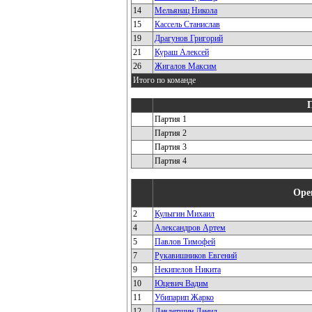
14
Мельянац Никола
15
Кассель Станислав
19
Драгунов Григорий
21
Кураш Алексей
26
Жигалов Максим
Итого по команде
Партия 1
Партия 2
Партия 3
Партия 4
Оре
2
Кулыгин Михаил
4
Александров Артем
5
Павлов Тимофей
7
Рукавишников Евгений
9
Некипелов Никита
10
Юцевич Вадим
11
Убипарип Жарко
12
Давлетшин Данил