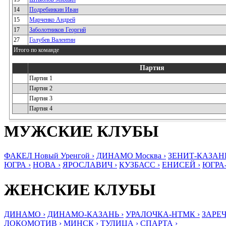
14
Подребинкин Иван
15
Марченко Андрей
17
Заболотников Георгий
27
Голубев Валентин
Итого по команде
Партия
Партия 1
Партия 2
Партия 3
Партия 4
МУЖСКИЕ КЛУБЫ
ФАКЕЛ Новый Уренгой ›
ДИНАМО Москва ›
ЗЕНИТ-КАЗАНЬ
ЮГРА ›
НОВА ›
ЯРОСЛАВИЧ ›
КУЗБАСС ›
ЕНИСЕЙ ›
ЮГРА
ЖЕНСКИЕ КЛУБЫ
ДИНАМО ›
ДИНАМО-КАЗАНЬ ›
УРАЛОЧКА-НТМК ›
ЗАРЕЧ
ЛОКОМОТИВ ›
МИНСК ›
ТУЛИЦА ›
СПАРТА ›