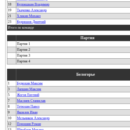
18
Купряшкин Владимир
19
Ткаченко Александр
21
Хлякин Михаил
23
Кудряшов Дмитрий
Итого по команде
Партия
Партия 1
Партия 2
Партия 3
Партия 4
Белогорье
1
Будюхин Максим
3
Лапшин Максим
5
Жогов Евгений
7
Маслиев Станислав
8
Тетюхин Павел
9
Яковлев Иван
10
Мельников Александр
12
Порошин Роман
13
Штыблов Михаил