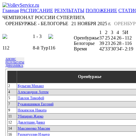
Главная
РАСПИСАНИЕ
РЕЗУЛЬТАТЫ
ПОЛОЖЕНИЕ
СТАТИ
ЧЕМПИОНАТ РОССИИ СУПЕРЛИГА
ОРЕНБУРЖЬЕ - БЕЛОГОРЬЕ
21 НОЯБРЯ 2025 г.
ОРЕНБУР
1
2
3
4
5
И
1 - 3
Оренбуржье
37
25
24
26
-
112
Белогорье
39
23
26
28
-
116
112
8-й Тур
116
Время
42'
33'
30'
34'
-
2:19
АНОНС
РЕЗУЛЬТАТЫ
ДИНАМИКА
Оренбуржье
2
Кулыгин Михаил
4
Александров Артем
5
Павлов Тимофей
7
Рукавишников Евгений
9
Некипелов Никита
11
Убипарип Жарко
12
Давлетшин Данил
14
Максименко Максим
16
Рахматуллин Ильнур