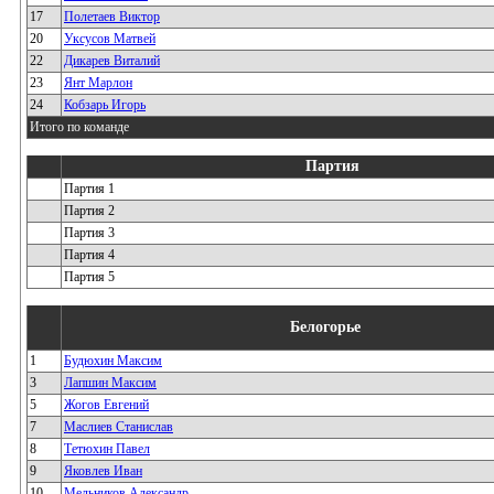
17
Полетаев Виктор
20
Уксусов Матвей
22
Дикарев Виталий
23
Янт Марлон
24
Кобзарь Игорь
Итого по команде
Партия
Партия 1
Партия 2
Партия 3
Партия 4
Партия 5
Белогорье
1
Будюхин Максим
3
Лапшин Максим
5
Жогов Евгений
7
Маслиев Станислав
8
Тетюхин Павел
9
Яковлев Иван
10
Мельников Александр