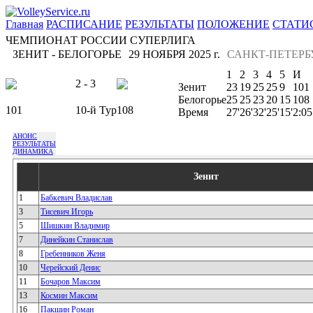
Главная
РАСПИСАНИЕ
РЕЗУЛЬТАТЫ
ПОЛОЖЕНИЕ
СТАТИ
ЧЕМПИОНАТ РОССИИ СУПЕРЛИГА
ЗЕНИТ - БЕЛОГОРЬЕ
29 НОЯБРЯ 2025 г.
САНКТ-ПЕТЕРБ
1
2
3
4
5
И
2 - 3
Зенит
23
19
25
25
9
101
Белогорье
25
25
23
20
15
108
101
10-й Тур
108
Время
27'
26'
32'
25'
15'
2:05
АНОНС
РЕЗУЛЬТАТЫ
ДИНАМИКА
Зенит
1
Бабкевич Владислав
3
Тисевич Игорь
5
Шишкин Владимир
7
Динейкин Станислав
8
Гребенников Женя
10
Черейский Денис
11
Бочаров Максим
13
Космин Максим
16
Пакшин Роман