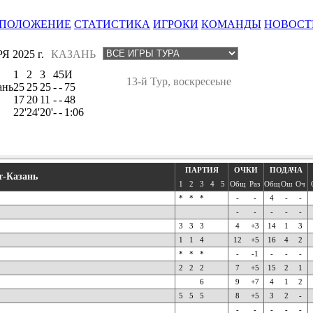
ПОЛОЖЕНИЕ
СТАТИСТИКА
ИГРОКИ
КОМАНДЫ
НОВОСТ
Я 2025 г.
КАЗАНЬ
1
2
3
4
5
И
13-й Тур, воскресеьне
ань
25
25
25
-
-
75
17
20
11
-
-
48
22'
24'
20'
-
-
1:06
ПАРТИЯ
ОЧКИ
ПОДАЧА
т-Казань
1
2
3
4
5
Общ
Раз
Общ
Ош
Оч
*
*
*
-
-
4
-
-
-
-
-
-
-
3
3
3
4
+3
14
1
3
1
1
4
12
+5
16
4
2
*
*
*
-
-1
-
-
-
2
2
2
7
+5
15
2
1
6
9
+7
4
1
2
5
5
5
8
+5
3
2
-
-
-
-
-
-