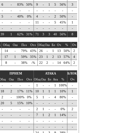
6
-
83%
50%
9
-
1
5
56%
3
-
-
-
-
-
-
-
-
-
-
5
-
40%
0%
4
-
-
2
50%
-
-
-
-
-
11
-
-
5
45%
1
-
-
-
-
-
-
-
-
-
-
39
1
62%
31%
71
3
3
40
56%
8
ч
Общ
Ош
Поз
Отл
Общ
Ош
Бл
Оч
%
Оч
14
-
79%
43%
26
-
1
13
50%
2
17
1
59%
35%
23
1
2
13
57%
4
8
-
38%
-%
22
2
-
14
64%
2
ПРИЕМ
АТАКА
БЛОК
Общ
Ош
Поз
Отл
Общ
Ош
Бл
Ата
%
Оч
-
-
-
-
1
-
-
1
100%
-
18
2
17%
11%
10
1
1
1
10%
1
2
-
100%
0%
5
1
-
4
80%
-
20
5
15%
10%
-
-
-
-
-
-
-
-
-
-
2
1
-
-
0%
2
-
-
-
-
7
1
2
1
14%
-
-
-
-
-
-
-
-
-
-
-
-
-
-
-
-
-
-
-
-
-
-
-
-
-
24
1
3
9
38%
-