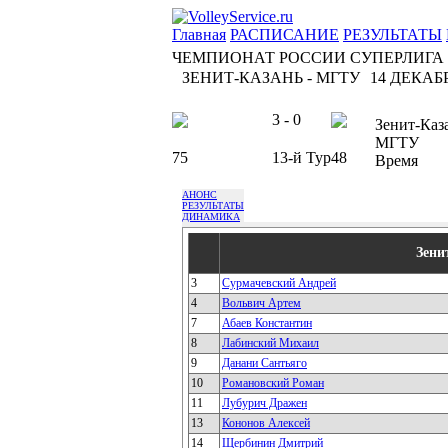
Главная
РАСПИСАНИЕ
РЕЗУЛЬТАТЫ
ЧЕМПИОНАТ РОССИИ СУПЕРЛИГА
ЗЕНИТ-КАЗАНЬ - МГТУ
14 ДЕКАБР
3 - 0
Зенит-Каз
МГТУ
75
13-й Тур
48
Время
АНОНС
РЕЗУЛЬТАТЫ
ДИНАМИКА
Зени
3
Сурмачевский Андрей
4
Вольвич Артем
7
Абаев Константин
8
Лабинский Михаил
9
Данани Сантьяго
10
Романовский Роман
11
Лубурич Дражен
13
Кононов Алексей
14
Щербинин Дмитрий