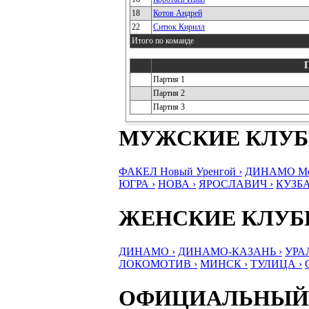
18
Котов Андрей
22
Ситюк Кирилл
Итого по команде
Партия 1
Партия 2
Партия 3
МУЖСКИЕ КЛУ
ФАКЕЛ Новый Уренгой ›
ДИНАМО Мос
ЮГРА ›
НОВА ›
ЯРОСЛАВИЧ ›
КУЗБА
ЖЕНСКИЕ КЛУ
ДИНАМО ›
ДИНАМО-КАЗАНЬ ›
УРА
ЛОКОМОТИВ ›
МИНСК ›
ТУЛИЦА ›
ОФИЦИАЛЬНЫЙ