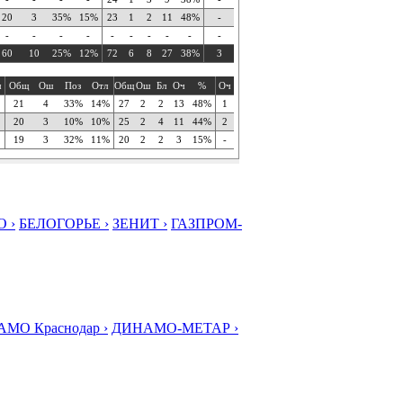
20
3
35%
15%
23
1
2
11
48%
-
-
-
-
-
-
-
-
-
-
-
60
10
25%
12%
72
6
8
27
38%
3
ч
Общ
Ош
Поз
Отл
Общ
Ош
Бл
Оч
%
Оч
21
4
33%
14%
27
2
2
13
48%
1
20
3
10%
10%
25
2
4
11
44%
2
19
3
32%
11%
20
2
2
3
15%
-
 ›
БЕЛОГОРЬЕ ›
ЗЕНИТ ›
ГАЗПРОМ-
МО Краснодар ›
ДИНАМО-МЕТАР ›