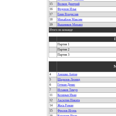
15
Волков Дмитрий
16
Федоров Илья
17
Енин Владислав
18
Михайлов Максим
19
Вышников Михаил
Итого по команде
Партия 1
Партия 2
Партия 3
4
Аношко Антон
5
Щадилов Леонид
6
Гетман Денис
7
Исхаков Тимур
11
Козицын Иван
12
Аксютин Никита
14
Жось Роман
15
Фролов Игорь
16
Коротаев Иван