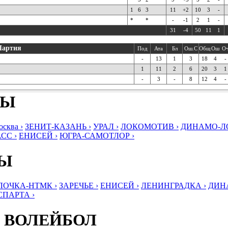
1
6
3
11
+2
10
3
-
*
*
-
-1
2
1
-
31
-4
50
11
1
Партия
Под
Ата
Бл
Ош.С
Общ
Ош
О
-
13
1
3
18
4
-
1
11
2
6
20
3
1
-
3
-
8
12
4
-
БЫ
ква ›
ЗЕНИТ-КАЗАНЬ ›
УРАЛ ›
ЛОКОМОТИВ ›
ДИНАМО-ЛО
СС ›
ЕНИСЕЙ ›
ЮГРА-САМОТЛОР ›
БЫ
ЛОЧКА-НТМК ›
ЗАРЕЧЬЕ ›
ЕНИСЕЙ ›
ЛЕНИНГРАДКА ›
ДИНА
СПАРТА ›
 ВОЛЕЙБОЛ