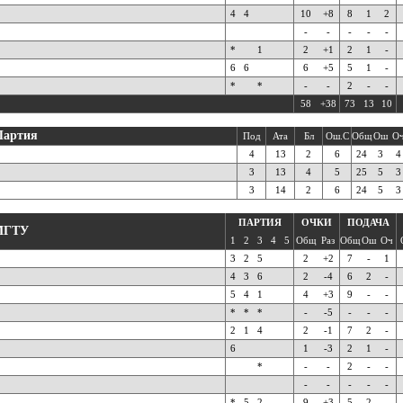
4
4
10
+8
8
1
2
-
-
-
-
-
*
1
2
+1
2
1
-
6
6
6
+5
5
1
-
*
*
-
-
2
-
-
58
+38
73
13
10
Партия
Под
Ата
Бл
Ош.С
Общ
Ош
О
4
13
2
6
24
3
4
3
13
4
5
25
5
3
3
14
2
6
24
5
3
ПАРТИЯ
ОЧКИ
ПОДАЧА
МГТУ
1
2
3
4
5
Общ
Раз
Общ
Ош
Оч
3
2
5
2
+2
7
-
1
4
3
6
2
-4
6
2
-
5
4
1
4
+3
9
-
-
*
*
*
-
-5
-
-
-
2
1
4
2
-1
7
2
-
6
1
-3
2
1
-
*
-
-
2
-
-
-
-
-
-
-
*
5
2
9
+3
5
2
-