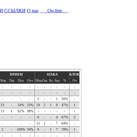
И
ССЫЛКИ
О нас
On-line
ПРИЕМ
АТАКА
БЛОК
Общ
Ош
Поз
Отл
Общ
Ош
Бл
Ата
%
Оч
-
-
-
-
-
-
-
-
-
-
-
-
-
-
-
-
-
-
-
-
-
-
-
-
2
-
-
1
50%
-
13
-
54%
23%
19
2
1
9
47%
1
13
1
62%
38%
-
-
-
-
-
-
-
-
-
-
6
-
-
4
67%
2
-
-
-
-
11
1
-
7
64%
-
2
-
100%
50%
9
-
1
7
78%
1
-
-
-
-
-
-
-
-
-
-