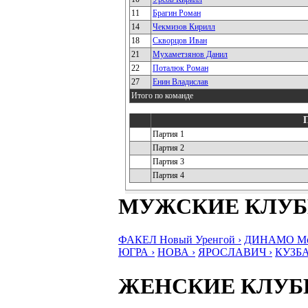
11
Брагин Роман
14
Чекмизов Кирилл
18
Скворцов Иван
21
Мухаметзянов Данил
22
Поталюк Роман
27
Енин Владислав
Итого по команде
Партия 1
Партия 2
Партия 3
Партия 4
МУЖСКИЕ КЛУ
ФАКЕЛ Новый Уренгой ›
ДИНАМО Мос
ЮГРА ›
НОВА ›
ЯРОСЛАВИЧ ›
КУЗБА
ЖЕНСКИЕ КЛУ