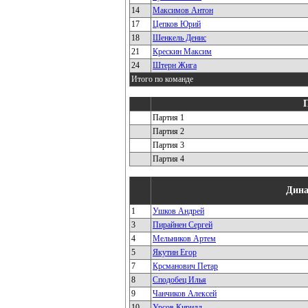
14
Максимов Антон
17
Цепков Юрий
18
Шенкель Денис
21
Крескин Максим
24
Штерн Жига
Итого по команде
Партия 1
Партия 2
Партия 3
Партия 4
Дина
1
Ушков Андрей
3
Пирайнен Сергей
4
Мельников Артем
5
Якутин Егор
7
Крсманович Петар
8
Сподобец Илья
9
Чанчиков Алексей
10
Урсов Кирилл