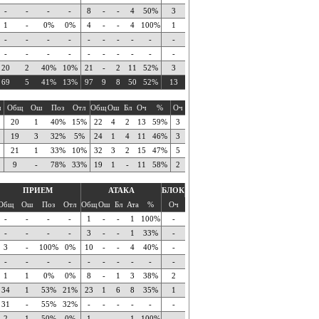
-
-
-
-
8
-
-
4
50%
3
1
-
0%
0%
4
-
-
4
100%
1
-
-
-
-
-
-
-
-
-
-
-
-
-
-
-
-
-
-
-
-
20
2
40%
10%
21
-
2
11
52%
3
69
5
41%
13%
97
9
8
50
52%
13
ч
Общ
Ош
Поз
Отл
Общ
Ош
Бл
Оч
%
Оч
20
1
40%
15%
22
4
2
13
59%
3
19
3
32%
5%
24
1
4
11
46%
3
21
1
33%
10%
32
3
2
15
47%
5
9
-
78%
33%
19
1
-
11
58%
2
ПРИЕМ
АТАКА
БЛОК
Общ
Ош
Поз
Отл
Общ
Ош
Бл
Ата
%
Оч
-
-
-
-
1
-
-
1
100%
-
-
-
-
-
3
-
-
1
33%
-
3
-
100%
0%
10
-
-
4
40%
-
-
-
-
-
-
-
-
-
-
-
1
1
0%
0%
8
-
1
3
38%
2
34
1
53%
21%
23
1
6
8
35%
1
31
-
55%
32%
-
-
-
-
-
-
2
1
50%
0%
1
-
-
1
100%
-