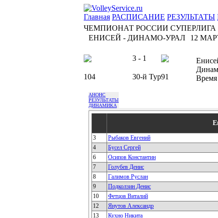
Главная
РАСПИСАНИЕ
РЕЗУЛЬТАТЫ
ЧЕМПИОНАТ РОССИИ СУПЕРЛИГА
ЕНИСЕЙ - ДИНАМО-УРАЛ
12 МАРТ
3 - 1
Енисе
Динам
104
30-й Тур
91
Время
АНОНС
РЕЗУЛЬТАТЫ
ДИНАМИКА
Е
3
Рыбаков Евгений
4
Бусел Сергей
6
Осипов Константин
7
Голубев Денис
8
Галимов Руслан
9
Подколзин Денис
10
Фетцов Виталий
12
Янутов Александр
13
Кухно Никита