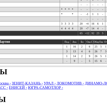
-
-
-
-
-
*
*
*
*
-
-
-
-
-
*
*
-
-1
1
1
-
-
-
-
-
-
3
3
3
3
20
+4
16
6
1
4
4
4
4
20
+7
14
4
-
65
+12
92
23
5
Партия
Под
Ата
Бл
Ош.С
Общ
Ош
О
1
16
2
6
25
5
1
3
13
4
6
26
7
3
1
14
2
9
26
5
1
-
9
-
5
15
6
-
БЫ
ква ›
ЗЕНИТ-КАЗАНЬ ›
УРАЛ ›
ЛОКОМОТИВ ›
ДИНАМО-ЛО
СС ›
ЕНИСЕЙ ›
ЮГРА-САМОТЛОР ›
БЫ