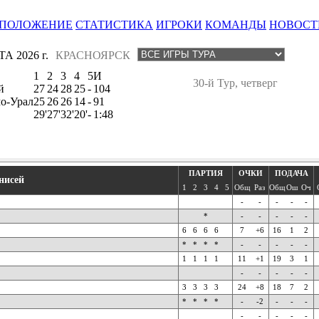
ПОЛОЖЕНИЕ
СТАТИСТИКА
ИГРОКИ
КОМАНДЫ
НОВОСТ
А 2026 г.
КРАСНОЯРСК
1
2
3
4
5
И
30-й Тур, четверг
й
27
24
28
25
-
104
о-Урал
25
26
26
14
-
91
29'
27'
32'
20'
-
1:48
ПАРТИЯ
ОЧКИ
ПОДАЧА
нисей
1
2
3
4
5
Общ
Раз
Общ
Ош
Оч
-
-
-
-
-
*
-
-
-
-
-
6
6
6
6
7
+6
16
1
2
*
*
*
*
-
-
-
-
-
1
1
1
1
11
+1
19
3
1
-
-
-
-
-
3
3
3
3
24
+8
18
7
2
*
*
*
*
-
-2
-
-
-
-
-
-
-
-