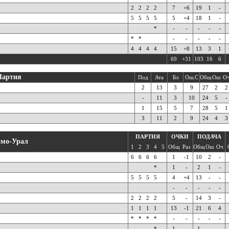
2
2
2
2
7
+6
19
1
-
5
5
5
5
5
+4
18
1
-
*
-
-
-
-
-
*
*
-
-
-
-
-
4
4
4
4
15
+8
13
3
1
69
+31
103
16
6
Партия
Под
Ата
Бл
Ош.С
Общ
Ош
О
2
13
3
9
27
2
2
-
11
3
10
24
5
-
1
15
5
7
28
5
1
3
11
2
9
24
4
3
ПАРТИЯ
ОЧКИ
ПОДАЧА
мо-Урал
1
2
3
4
5
Общ
Раз
Общ
Ош
Оч
6
6
6
6
1
-1
10
2
-
*
1
-
2
1
-
5
5
5
5
4
+4
13
-
-
-
-
-
-
-
2
2
2
2
5
-
14
3
-
1
1
1
1
13
-1
21
6
4
*
*
*
*
-
-
-
-
-
*
1
-
1
-
-