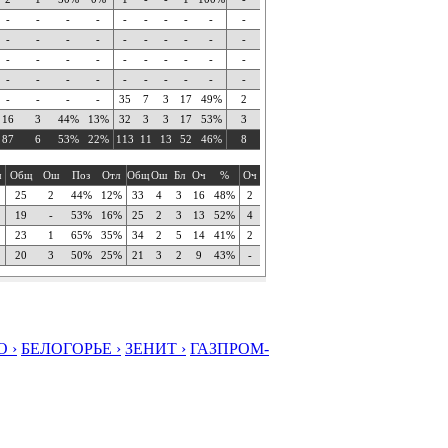
-
-
-
-
-
-
-
-
-
-
-
-
-
-
-
-
-
-
-
-
-
-
-
-
-
-
-
-
-
-
-
-
-
-
-
-
-
-
-
-
-
-
-
-
35
7
3
17
49%
2
16
3
44%
13%
32
3
3
17
53%
3
87
6
53%
22%
113
11
13
52
46%
8
ч
Общ
Ош
Поз
Отл
Общ
Ош
Бл
Оч
%
Оч
25
2
44%
12%
33
4
3
16
48%
2
19
-
53%
16%
25
2
3
13
52%
4
23
1
65%
35%
34
2
5
14
41%
2
20
3
50%
25%
21
3
2
9
43%
-
 ›
БЕЛОГОРЬЕ ›
ЗЕНИТ ›
ГАЗПРОМ-