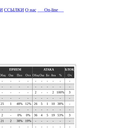
И
ССЫЛКИ
О нас
On-line
ПРИЕМ
АТАКА
БЛОК
Общ
Ош
Поз
Отл
Общ
Ош
Бл
Ата
%
Оч
-
-
-
-
-
-
-
-
-
-
-
-
-
-
-
-
-
-
-
-
-
-
-
-
2
-
-
2
100%
3
-
-
-
-
-
-
-
-
-
-
25
1
48%
12%
26
5
1
10
38%
-
-
-
-
-
-
-
-
-
-
-
2
-
0%
0%
36
4
5
19
53%
3
21
2
38%
19%
-
-
-
-
-
-
-
-
-
-
-
-
-
-
-
-