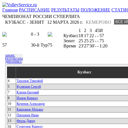
Главная
РАСПИСАНИЕ
РЕЗУЛЬТАТЫ
ПОЛОЖЕНИЕ
СТАТИ
ЧЕМПИОНАТ РОССИИ СУПЕРЛИГА
КУЗБАСС - ЗЕНИТ
12 МАРТА 2026 г.
КЕМЕРОВО
1
2
3
4
5
И
0 - 3
Кузбасс
18
17
22
-
-
57
Зенит
25
25
25
-
-
75
57
30-й Тур
75
Время
23'
27'
30'
-
-
1:20
АНОНС
РЕЗУЛЬТАТЫ
ДИНАМИКА
Кузбасс
4
Тихонов Тимофей
5
Кузнецов Сергей
7
Клюпа Евгений
8
Ионов Кирилл
10
Коченов Александр
11
Каштанов Михаил
12
Пискарев Иван
13
Фиэль Давид
16
Супрунов Кирилл