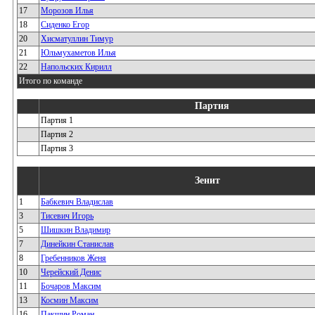
17
Морозов Илья
18
Сиденко Егор
20
Хисматуллин Тимур
21
Юльмухаметов Илья
22
Напольских Кирилл
Итого по команде
Партия
Партия 1
Партия 2
Партия 3
Зенит
1
Бабкевич Владислав
3
Тисевич Игорь
5
Шишкин Владимир
7
Динейкин Станислав
8
Гребенников Женя
10
Черейский Денис
11
Бочаров Максим
13
Космин Максим
16
Пакшин Роман