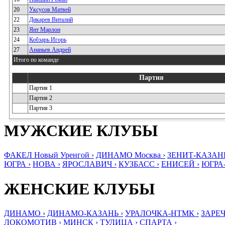
20
Уксусов Матвей
22
Дикарев Виталий
23
Янт Марлон
24
Кобзарь Игорь
27
Ананьев Андрей
Итого по команде
Партия
Партия 1
Партия 2
Партия 3
МУЖСКИЕ КЛУБЫ
ФАКЕЛ Новый Уренгой ›
ДИНАМО Москва ›
ЗЕНИТ-КАЗАНЬ
ЮГРА ›
НОВА ›
ЯРОСЛАВИЧ ›
КУЗБАСС ›
ЕНИСЕЙ ›
ЮГРА
ЖЕНСКИЕ КЛУБЫ
ДИНАМО ›
ДИНАМО-КАЗАНЬ ›
УРАЛОЧКА-НТМК ›
ЗАРЕЧ
ЛОКОМОТИВ ›
МИНСК ›
ТУЛИЦА ›
СПАРТА ›