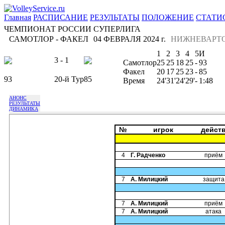
Главная
РАСПИСАНИЕ
РЕЗУЛЬТАТЫ
ПОЛОЖЕНИЕ
СТАТИ
ЧЕМПИОНАТ РОССИИ СУПЕРЛИГА
САМОТЛОР - ФАКЕЛ
04 ФЕВРАЛЯ 2024 г.
НИЖНЕВАРТ
1
2
3
4
5
И
3 - 1
Самотлор
25
25
18
25
-
93
Факел
20
17
25
23
-
85
93
20-й Тур
85
Время
24'
31'
24'
29'
-
1:48
АНОНС
РЕЗУЛЬТАТЫ
ДИНАМИКА
№
игрок
дейст
4
Г. Радченко
приём
7
А. Милицкий
защита
7
А. Милицкий
приём
7
А. Милицкий
атака