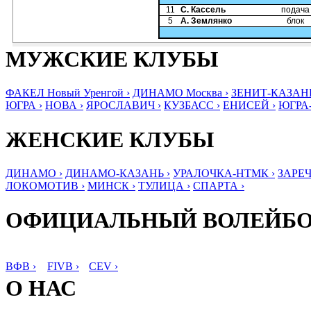
11
С. Кассель
подача
5
А. Землянко
блок
МУЖСКИЕ КЛУБЫ
ФАКЕЛ Новый Уренгой ›
ДИНАМО Москва ›
ЗЕНИТ-КАЗАНЬ
ЮГРА ›
НОВА ›
ЯРОСЛАВИЧ ›
КУЗБАСС ›
ЕНИСЕЙ ›
ЮГРА
ЖЕНСКИЕ КЛУБЫ
ДИНАМО ›
ДИНАМО-КАЗАНЬ ›
УРАЛОЧКА-НТМК ›
ЗАРЕЧ
ЛОКОМОТИВ ›
МИНСК ›
ТУЛИЦА ›
СПАРТА ›
ОФИЦИАЛЬНЫЙ ВОЛЕЙБ
ВФВ ›
FIVB ›
CEV ›
О НАС