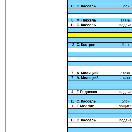
11
С. Кассель
блок
8
М. Никкель
атака
11
С. Кассель
подача
13
С. Костров
блок
7
А. Милицкий
атака
7
А. Милицкий
атака
4
Г. Радченко
подача
11
С. Кассель
блок
10
Г. Меллис
защита
11
С. Кассель
подача