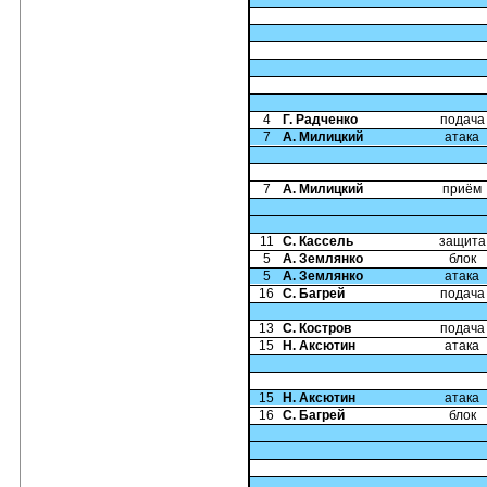
4
Г. Радченко
подача
7
А. Милицкий
атака
7
А. Милицкий
приём
11
С. Кассель
защита
5
А. Землянко
блок
5
А. Землянко
атака
16
С. Багрей
подача
13
С. Костров
подача
15
Н. Аксютин
атака
15
Н. Аксютин
атака
16
С. Багрей
блок