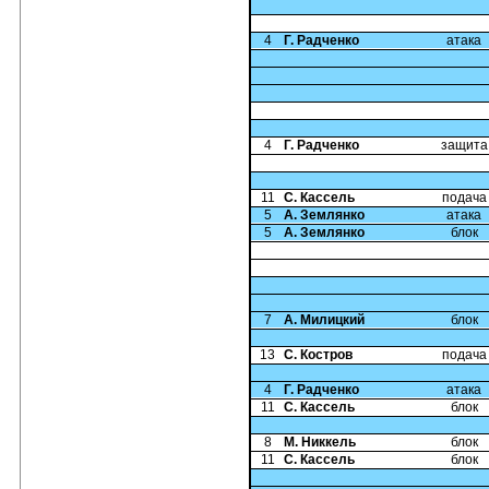
4
Г. Радченко
атака
4
Г. Радченко
защита
11
С. Кассель
подача
5
А. Землянко
атака
5
А. Землянко
блок
7
А. Милицкий
блок
13
С. Костров
подача
4
Г. Радченко
атака
11
С. Кассель
блок
8
М. Никкель
блок
11
С. Кассель
блок