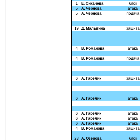
1
Е. Сикачева
блок
5
А. Чернова
атака
5
А. Чернова
подача
19
Д. Малыгина
защита
4
В. Романова
атака
4
В. Романова
подача
6
А. Гарелик
защита
6
А. Гарелик
атака
6
А. Гарелик
атака
6
А. Гарелик
атака
6
А. Гарелик
атака
4
В. Романова
защита
23
А. Озерова
блок