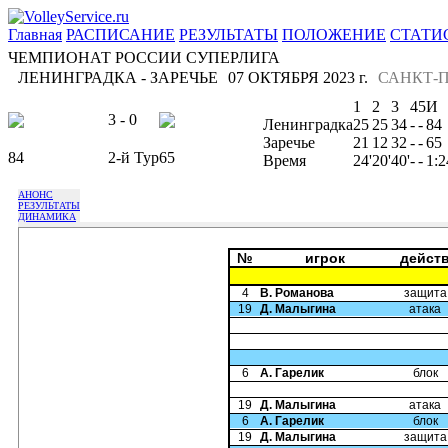
Главная
РАСПИСАНИЕ
РЕЗУЛЬТАТЫ
ПОЛОЖЕНИЕ
СТАТИ
ЧЕМПИОНАТ РОССИИ СУПЕРЛИГА
ЛЕНИНГРАДКА - ЗАРЕЧЬЕ
07 ОКТЯБРЯ 2023 г.
САНКТ-П
1
2
3
4
5
И
3 - 0
Ленинградка
25
25
34
-
-
84
Заречье
21
12
32
-
-
65
84
2-й Тур
65
Время
24'
20'
40'
-
-
1:2
АНОНС
РЕЗУЛЬТАТЫ
ДИНАМИКА
№
игрок
дейст
4
В. Романова
защита
19
Д. Малыгина
атака
6
А. Гарелик
блок
19
Д. Малыгина
атака
6
А. Гарелик
блок
19
Д. Малыгина
защита