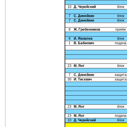
10
Д. Черейский
блок
7
С. Динейкин
блок
7
С. Динейкин
блок
8
Ж. Гребенников
приём
9
И. Яковлев
блок
1
В. Бабкевич
подача
23
М. Янт
блок
7
С. Динейкин
защита
30
И. Тисевич
защита
23
М. Янт
блок
23
М. Янт
подача
10
Д. Черейский
блок