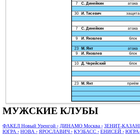
7
С. Динейкин
атака
30
И. Тисевич
защита
7
С. Динейкин
атака
9
И. Яковлев
блок
23
М. Янт
атака
9
И. Яковлев
блок
10
Д. Черейский
блок
23
М. Янт
приём
МУЖСКИЕ КЛУБЫ
ФАКЕЛ Новый Уренгой ›
ДИНАМО Москва ›
ЗЕНИТ-КАЗАНЬ
ЮГРА ›
НОВА ›
ЯРОСЛАВИЧ ›
КУЗБАСС ›
ЕНИСЕЙ ›
ЮГРА