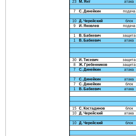
23
М. Янт
атака
7
С. Динейкин
подача
10
Д. Черейский
блок
9
И. Яковлев
подача
1
В. Бабкевич
защита
1
В. Бабкевич
атака
30
И. Тисевич
защита
8
Ж. Гребенников
защита
7
С. Динейкин
атака
7
С. Динейкин
атака
7
С. Динейкин
блок
1
В. Бабкевич
атака
15
С. Костадинов
блок
10
Д. Черейский
атака
10
Д. Черейский
блок