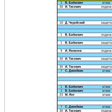
1
В. Бабкевич
атака
30
И. Тисевич
подача
10
Д. Черейский
защита
1
В. Бабкевич
подача
1
В. Бабкевич
защита
9
И. Яковлев
подача
30
И. Тисевич
защита
30
И. Тисевич
защита
7
С. Динейкин
атака
1
В. Бабкевич
атака
1
В. Бабкевич
атака
23
М. Янт
атака
7
С. Динейкин
атака
30
И. Тисевич
подача