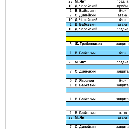
23
М. Янт
подача
10
Д. Черейский
приём
1
В. Бабкевич
блок
7
С. Динейкин
атака
10
Д. Черейский
блок
1
В. Бабкевич
атака
10
Д. Черейский
подача
8
Ж. Гребенников
защита
1
В. Бабкевич
блок
23
М. Янт
подача
7
С. Динейкин
защита
9
И. Яковлев
блок
1
В. Бабкевич
защита
1
В. Бабкевич
защита
1
В. Бабкевич
атака
23
М. Янт
атака
7
С. Динейкин
защита