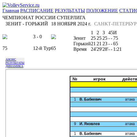
Главная
РАСПИСАНИЕ
РЕЗУЛЬТАТЫ
ПОЛОЖЕНИЕ
СТАТИ
ЧЕМПИОНАТ РОССИИ СУПЕРЛИГА
ЗЕНИТ - ГОРЬКИЙ
18 НОЯБРЯ 2024 г.
САНКТ-ПЕТЕРБУР
1
2
3
4
5
И
3 - 0
Зенит
25
25
25
-
-
75
Горький
21
21
23
-
-
65
75
12-й Тур
65
Время
24'
29'
28'
-
-
1:21
АНОНС
РЕЗУЛЬТАТЫ
ДИНАМИКА
№
игрок
дейст
1
В. Бабкевич
атака
9
И. Яковлев
атака
1
В. Бабкевич
атака