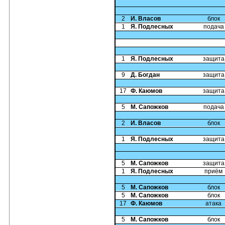
2
И. Власов
блок
1
Я. Подлесных
подача
1
Я. Подлесных
защита
9
Д. Богдан
защита
17
Ф. Каюмов
защита
5
М. Сапожков
подача
2
И. Власов
блок
1
Я. Подлесных
защита
5
М. Сапожков
защита
1
Я. Подлесных
приём
5
М. Сапожков
блок
5
М. Сапожков
блок
17
Ф. Каюмов
атака
5
М. Сапожков
блок