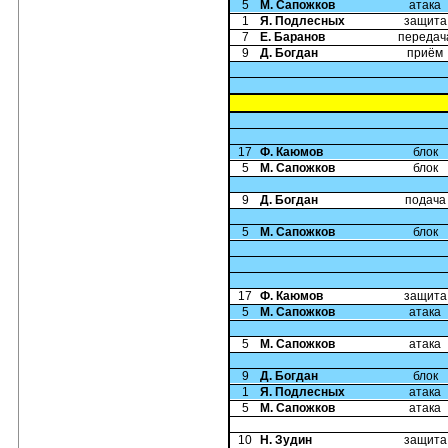
5
М. Сапожков
атака
1
Я. Подлесных
защита
7
Е. Баранов
передач
9
Д. Богдан
приём
17
Ф. Каюмов
блок
5
М. Сапожков
блок
9
Д. Богдан
подача
5
М. Сапожков
блок
17
Ф. Каюмов
защита
5
М. Сапожков
атака
5
М. Сапожков
атака
9
Д. Богдан
блок
1
Я. Подлесных
атака
5
М. Сапожков
атака
10
Н. Зудин
защита