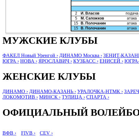
2
И. Власов
подача
5
М. Сапожков
атака
15
В. Полочанин
атака
15
В. Полочанин
атака
МУЖСКИЕ КЛУБЫ
ФАКЕЛ Новый Уренгой ›
ДИНАМО Москва ›
ЗЕНИТ-КАЗАНЬ
ЮГРА ›
НОВА ›
ЯРОСЛАВИЧ ›
КУЗБАСС ›
ЕНИСЕЙ ›
ЮГРА
ЖЕНСКИЕ КЛУБЫ
ДИНАМО ›
ДИНАМО-КАЗАНЬ ›
УРАЛОЧКА-НТМК ›
ЗАРЕЧ
ЛОКОМОТИВ ›
МИНСК ›
ТУЛИЦА ›
СПАРТА ›
ОФИЦИАЛЬНЫЙ ВОЛЕЙБ
ВФВ ›
FIVB ›
CEV ›