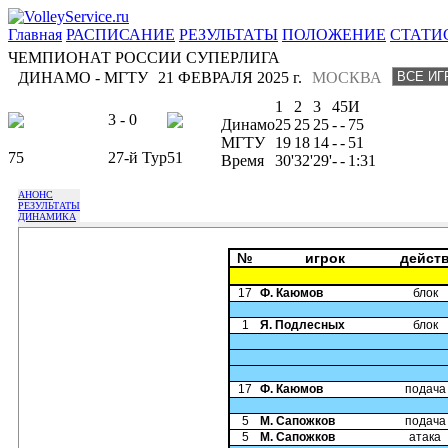
Главная
РАСПИСАНИЕ
РЕЗУЛЬТАТЫ
ПОЛОЖЕНИЕ
СТАТИ
ЧЕМПИОНАТ РОССИИ СУПЕРЛИГА
ДИНАМО - МГТУ
21 ФЕВРАЛЯ 2025 г.
МОСКВА
1
2
3
4
5
И
3 - 0
Динамо
25
25
25
-
-
75
МГТУ
19
18
14
-
-
51
75
27-й Тур
51
Время
30'
32'
29'
-
-
1:31
АНОНС
РЕЗУЛЬТАТЫ
ДИНАМИКА
№
игрок
дейст
17
Ф. Каюмов
блок
1
Я. Подлесных
блок
17
Ф. Каюмов
подача
5
М. Сапожков
подача
5
М. Сапожков
атака