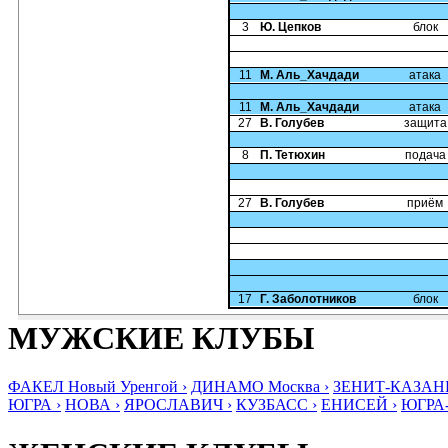
3
Ю. Цепков
блок
11
М. Аль_Хачдади
атака
11
М. Аль_Хачдади
атака
27
В. Голубев
защита
8
П. Тетюхин
подача
27
В. Голубев
приём
17
Г. Заболотников
блок
МУЖСКИЕ КЛУБЫ
ФАКЕЛ Новый Уренгой ›
ДИНАМО Москва ›
ЗЕНИТ-КАЗАНЬ
ЮГРА ›
НОВА ›
ЯРОСЛАВИЧ ›
КУЗБАСС ›
ЕНИСЕЙ ›
ЮГРА