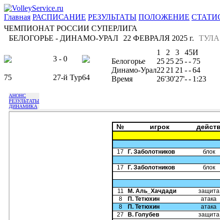
Главная
РАСПИСАНИЕ
РЕЗУЛЬТАТЫ
ПОЛОЖЕНИЕ
СТАТИ
ЧЕМПИОНАТ РОССИИ СУПЕРЛИГА
БЕЛОГОРЬЕ - ДИНАМО-УРАЛ
22 ФЕВРАЛЯ 2025 г.
ТУЛА
1
2
3
4
5
И
3 - 0
Белогорье
25
25
25
-
-
75
Динамо-Урал
22
21
21
-
-
64
75
27-й Тур
64
Время
26'
30'
27'
-
-
1:23
АНОНС
РЕЗУЛЬТАТЫ
ДИНАМИКА
№
игрок
дейст
17
Г. Заболотников
блок
17
Г. Заболотников
блок
11
М. Аль_Хачдади
защита
8
П. Тетюхин
атака
8
П. Тетюхин
атака
27
В. Голубев
защита