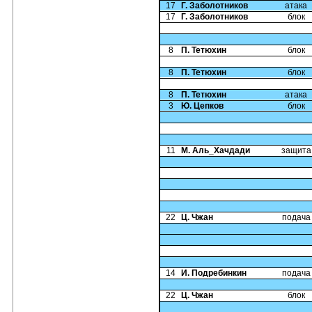
17
Г. Заболотников
атака
17
Г. Заболотников
блок
8
П. Тетюхин
блок
8
П. Тетюхин
блок
8
П. Тетюхин
атака
3
Ю. Цепков
блок
11
М. Аль_Хачдади
защита
22
Ц. Чжан
подача
14
И. Подребинкин
подача
22
Ц. Чжан
блок