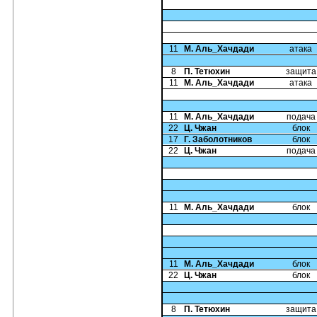
11
М. Аль_Хачдади
атака
8
П. Тетюхин
защита
11
М. Аль_Хачдади
атака
11
М. Аль_Хачдади
подача
22
Ц. Чжан
блок
17
Г. Заболотников
блок
22
Ц. Чжан
подача
11
М. Аль_Хачдади
блок
11
М. Аль_Хачдади
блок
22
Ц. Чжан
блок
8
П. Тетюхин
защита