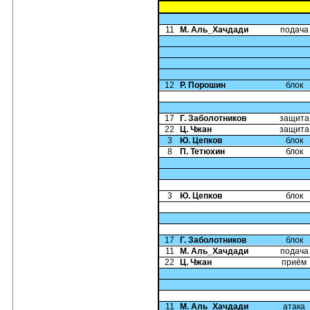
11
М. Аль_Хачдади
подача
12
Р. Порошин
блок
17
Г. Заболотников
защита
22
Ц. Чжан
защита
3
Ю. Цепков
блок
8
П. Тетюхин
блок
3
Ю. Цепков
блок
17
Г. Заболотников
блок
11
М. Аль_Хачдади
подача
22
Ц. Чжан
приём
11
М. Аль_Хачдади
атака