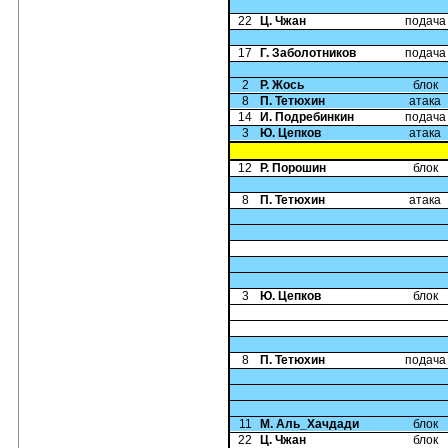
22
Ц. Чжан
подача
17
Г. Заболотников
подача
2
Р. Жось
блок
8
П. Тетюхин
атака
14
И. Подребинкин
подача
3
Ю. Цепков
атака
12
Р. Порошин
блок
8
П. Тетюхин
атака
3
Ю. Цепков
блок
8
П. Тетюхин
подача
11
М. Аль_Хачдади
блок
22
Ц. Чжан
блок