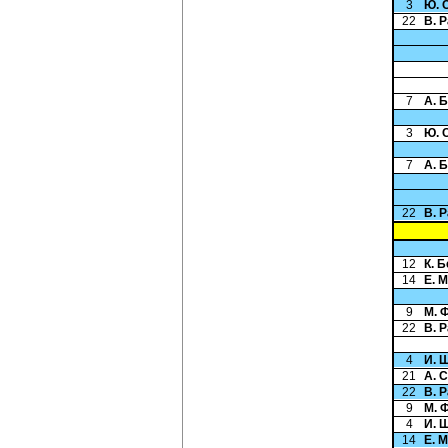
3
Ю. 
22
В. 
7
А. 
3
Ю. 
7
А. 
22
В. 
12
К. 
14
Е. 
9
М. 
22
В. 
4
И. 
21
А. 
22
В. 
9
М. 
4
И. 
14
Е. 