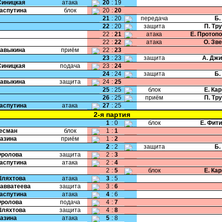
Синицкая
атака
20
:
19
Распутина
блок
20
:
20
21
:
20
передача
Б.
22
:
20
защита
П. Тр
22
:
21
атака
Е. Протоп
22
:
22
атака
О. Зв
Бавыкина
приём
22
:
23
23
:
23
защита
А. Дж
Синицкая
подача
23
:
24
24
:
24
защита
Б.
Бавыкина
защита
24
:
25
25
:
25
блок
Е. Ка
26
:
25
приём
П. Тр
Распутина
атака
27
:
25
2-я партия
1
:
0
блок
Е. Фит
Бесман
блок
1
:
1
Мазина
приём
1
:
2
2
:
2
защита
Б.
Фролова
защита
2
:
3
Распутина
атака
2
:
4
2
:
5
блок
Е. Ка
Шляхтова
атака
3
:
5
Савватеева
защита
3
:
6
Распутина
атака
4
:
6
Фролова
подача
4
:
7
Шляхтова
защита
4
:
8
Мазина
атака
5
:
8