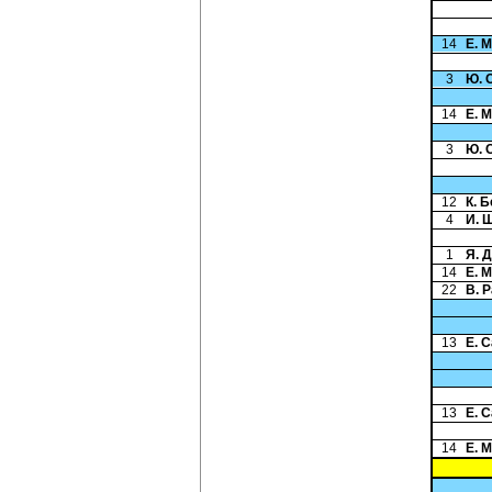
14
Е. 
3
Ю. 
14
Е. 
3
Ю. 
12
К. 
4
И. 
1
Я. 
14
Е. 
22
В. 
13
Е. 
13
Е. 
14
Е. 