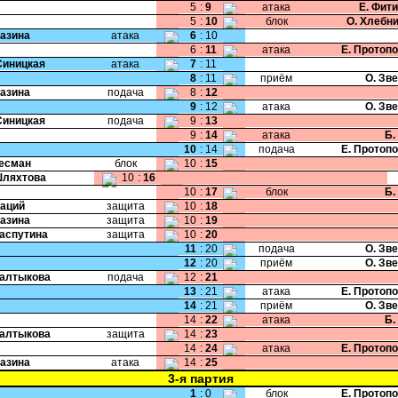
5
:
9
атака
Е. Фит
5
:
10
блок
О. Хлебн
Мазина
атака
6
:
10
6
:
11
атака
Е. Протоп
Синицкая
атака
7
:
11
8
:
11
приём
О. Зв
Мазина
подача
8
:
12
9
:
12
атака
О. Зв
Синицкая
подача
9
:
13
9
:
14
атака
Б.
10
:
14
подача
Е. Протоп
Бесман
блок
10
:
15
Шляхтова
10
:
16
10
:
17
блок
Б.
Даций
защита
10
:
18
Мазина
защита
10
:
19
Распутина
защита
10
:
20
11
:
20
подача
О. Зв
12
:
20
приём
О. Зв
Салтыкова
подача
12
:
21
13
:
21
атака
Е. Протоп
14
:
21
приём
О. Зв
14
:
22
атака
Б.
Салтыкова
защита
14
:
23
14
:
24
атака
Е. Протоп
Мазина
атака
14
:
25
3-я партия
1
:
0
блок
Е. Протоп