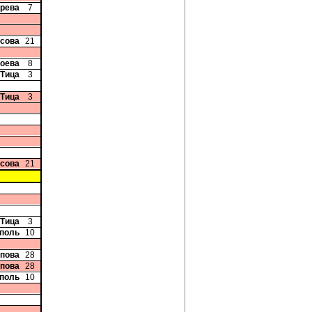
ерева
7
исова
21
иоева
8
 Тица
3
 Тица
3
исова
21
 Тица
3
рполь
10
опова
28
опова
28
рполь
10