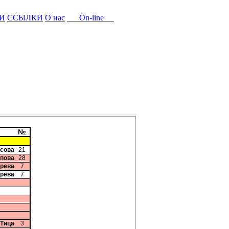
И
ССЫЛКИ
О нас
On-line
№
исова
21
опова
28
ерева
7
ерева
7
 Тица
3