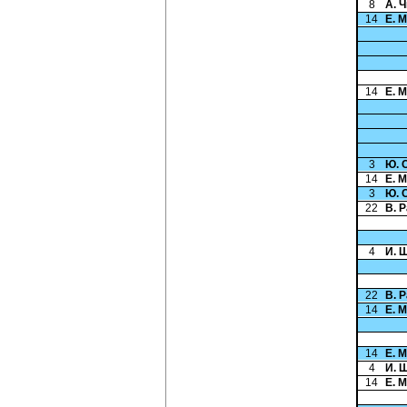
8
А. 
14
Е. 
14
Е. 
3
Ю. 
14
Е. 
3
Ю. 
22
В. 
4
И. 
22
В. 
14
Е. 
14
Е. 
4
И. 
14
Е. 