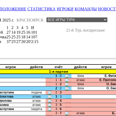
ПОЛОЖЕНИЕ
СТАТИСТИКА
ИГРОКИ
КОМАНДЫ
НОВОСТ
2025 г.
КРАСНОЯРСК
1
2
3
4
5
И
21-й Тур, воскресеьне
ей
27
14
19
25
16
101
очка
25
25
25
18
14
107
я
37'
25'
27'
26'
20'
2:15
игрок
действ
счёт
действ
игрок
1-я партия
1
:
0
блок
Е. Фит
1
:
1
атака
Е. Протоп
1
:
2
блок
О. Зв
2
:
2
блок
О. Зв
Распутина
подача
2
:
3
Шляхтова
атака
3
:
3
Фролова
атака
3
:
4
Мазина
атака
3
:
5
Распутина
защита
3
:
6
3
:
7
атака
Б.