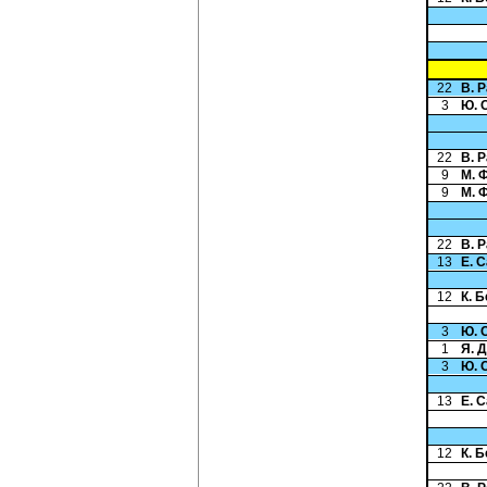
22
В. 
3
Ю. 
22
В. 
9
М. 
9
М. 
22
В. 
13
Е. 
12
К. 
3
Ю. 
1
Я. 
3
Ю. 
13
Е. 
12
К. 