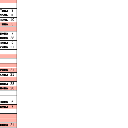
 Тица
3
рполь
10
рполь
10
 Тица
3
ерева
7
опова
28
икова
5
исова
21
исова
21
исова
21
опова
28
опова
28
икова
5
ерева
7
исова
21