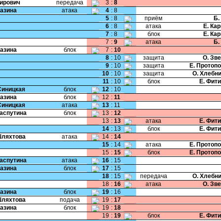
Чирович
передача
3
:
8
Мазина
атака
4
:
8
5
:
8
приём
Б.
6
:
8
атака
Е. Ка
7
:
8
блок
Е. Ка
7
:
9
атака
Б.
Мазина
блок
7
:
10
8
:
10
защита
О. Зв
9
:
10
защита
Е. Протоп
10
:
10
защита
О. Хлебн
11
:
10
блок
Е. Фит
Синицкая
блок
12
:
10
Мазина
блок
12
:
11
Синицкая
атака
13
:
11
Распутина
блок
13
:
12
13
:
13
атака
Е. Фит
14
:
13
блок
Е. Фит
Шляхтова
атака
14
:
14
15
:
14
атака
Е. Протоп
15
:
15
блок
Е. Протоп
Распутина
атака
16
:
15
Мазина
блок
17
:
15
18
:
15
передача
О. Хлебн
18
:
16
атака
О. Зв
Мазина
блок
19
:
16
Шляхтова
подача
19
:
17
Мазина
блок
19
:
18
19
:
19
блок
Е. Фит