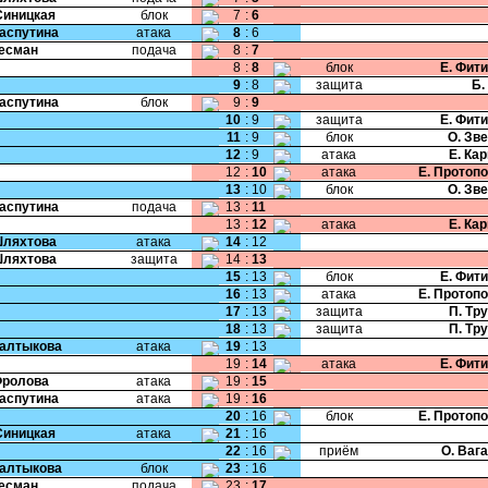
Синицкая
блок
7
:
6
Распутина
атака
8
:
6
Бесман
подача
8
:
7
8
:
8
блок
Е. Фит
9
:
8
защита
Б.
Распутина
блок
9
:
9
10
:
9
защита
Е. Фит
11
:
9
блок
О. Зв
12
:
9
атака
Е. Ка
12
:
10
атака
Е. Протоп
13
:
10
блок
О. Зв
Распутина
подача
13
:
11
13
:
12
атака
Е. Ка
Шляхтова
атака
14
:
12
Шляхтова
защита
14
:
13
15
:
13
блок
Е. Фит
16
:
13
атака
Е. Протоп
17
:
13
защита
П. Тр
18
:
13
защита
П. Тр
Салтыкова
атака
19
:
13
19
:
14
атака
Е. Фит
Фролова
атака
19
:
15
Распутина
атака
19
:
16
20
:
16
блок
Е. Протоп
Синицкая
атака
21
:
16
22
:
16
приём
О. Ваг
Салтыкова
блок
23
:
16
Бесман
подача
23
:
17