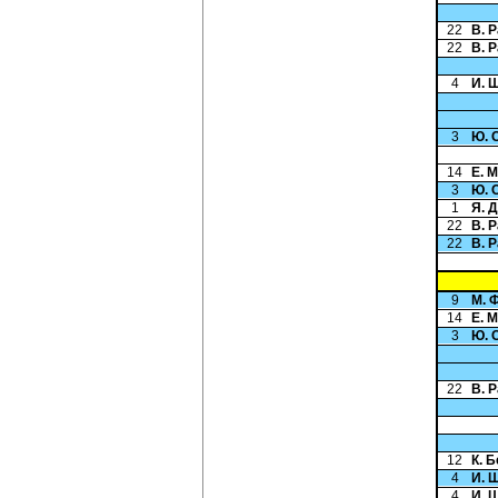
22
В. 
22
В. 
4
И. 
3
Ю. 
14
Е. 
3
Ю. 
1
Я. 
22
В. 
22
В. 
9
М. 
14
Е. 
3
Ю. 
22
В. 
12
К. 
4
И. 
4
И. 