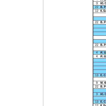
3
Ю. 
22
В. 
12
К. 
22
В. 
22
В. 
4
И. 
4
И. 
13
Е. 
9
М. 
22
В. 
3
Ю. 
13
Е. 
12
К. 