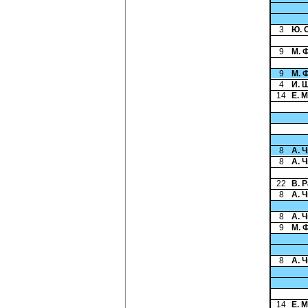
3
Ю. 
9
М. 
9
М. 
4
И. 
14
Е. 
8
А. 
8
А. 
22
В. 
8
А. 
8
А. 
9
М. 
8
А. 
14
Е. 