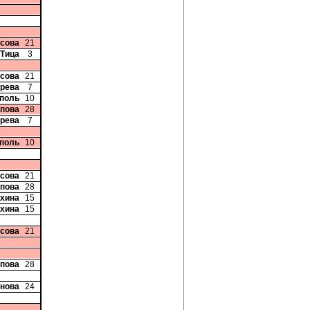
исова
21
 Тица
3
исова
21
ерева
7
рполь
10
опова
28
ерева
7
рполь
10
исова
21
опова
28
ухина
15
ухина
15
исова
21
опова
28
анова
24