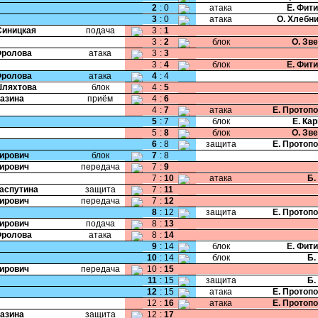
2
:
0
атака
Е. Фит
3
:
0
атака
О. Хлебн
Синицкая
подача
3
:
1
3
:
2
блок
О. Зв
Фролова
атака
3
:
3
3
:
4
блок
Е. Фит
Фролова
атака
4
:
4
Шляхтова
блок
4
:
5
Мазина
приём
4
:
6
4
:
7
атака
Е. Протоп
5
:
7
блок
Е. Ка
5
:
8
блок
О. Зв
6
:
8
защита
Е. Протоп
Чирович
блок
7
:
8
Чирович
передача
7
:
9
7
:
10
атака
Б.
Распутина
защита
7
:
11
Чирович
передача
7
:
12
8
:
12
защита
Е. Протоп
Чирович
подача
8
:
13
Фролова
атака
8
:
14
9
:
14
блок
Е. Фит
10
:
14
блок
Б.
Чирович
передача
10
:
15
11
:
15
защита
Б.
12
:
15
атака
Е. Протоп
12
:
16
атака
Е. Протоп
Мазина
защита
12
:
17