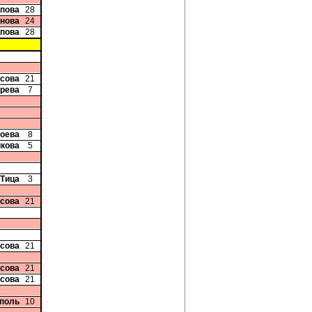
опова
28
анова
24
опова
28
исова
21
ерева
7
иоева
8
икова
5
 Тица
3
исова
21
исова
21
исова
21
исова
21
рполь
10