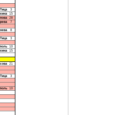
 Тица
3
ухина
15
опова
28
ерева
7
иоева
8
 Тица
3
рполь
10
ухина
15
исова
21
 Тица
3
рполь
10