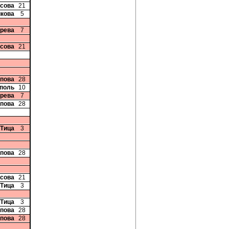
исова
21
икова
5
ерева
7
исова
21
опова
28
рполь
10
ерева
7
опова
28
 Тица
3
опова
28
исова
21
 Тица
3
 Тица
3
опова
28
опова
28