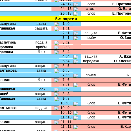
24
:
17
блок
Е. Протоп
24
:
18
атака
О. Ваг
25
:
18
блок
Е. Протоп
5-я партия
Распутина
атака
1
:
0
Синицкая
защита
1
:
1
2
:
1
защита
Е. Фит
3
:
1
приём
О. Зв
Распутина
подача
3
:
2
Фролова
приём
3
:
3
Фролова
блок
3
:
4
4
:
4
защита
А. Дж
5
:
4
передача
О. Хлебн
Распутина
защита
5
:
5
Салтыкова
атака
6
:
5
7
:
5
приём
Б.
Бесман
блок
7
:
6
7
:
7
блок
Е. Фит
Синицкая
блок
8
:
7
Даций
защита
8
:
8
Синицкая
атака
9
:
8
10
:
8
блок
Е. Фит
Салтыкова
подача
10
:
9
10
:
10
блок
Е. Фит
11
:
10
блок
Е. Фит
Бесман
защита
11
:
11
11
:
12
блок
Е. Ка