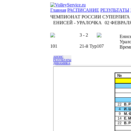
Главная
РАСПИСАНИЕ
РЕЗУЛЬТАТЫ
ЧЕМПИОНАТ РОССИИ СУПЕРЛИГА
ЕНИСЕЙ - УРАЛОЧКА
02 ФЕВРАЛЯ 
3 - 2
Енис
Урал
101
21-й Тур
107
Врем
АНОНС
РЕЗУЛЬТАТЫ
ДИНАМИКА
№
22
В. 
4
И. 
9
М. 
14
Е. 
22
В. 