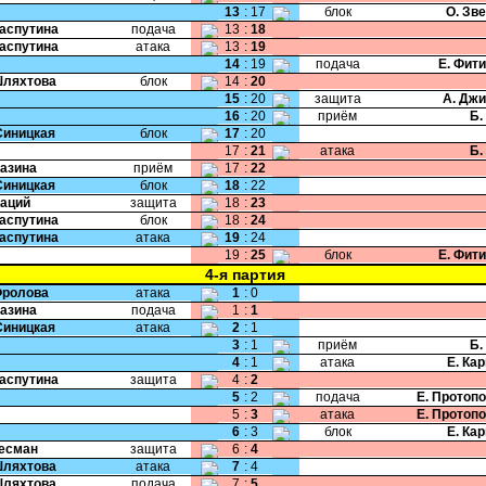
13
:
17
блок
О. Зв
Распутина
подача
13
:
18
Распутина
атака
13
:
19
14
:
19
подача
Е. Фит
Шляхтова
блок
14
:
20
15
:
20
защита
А. Дж
16
:
20
приём
Б.
Синицкая
блок
17
:
20
17
:
21
атака
Б.
Мазина
приём
17
:
22
Синицкая
блок
18
:
22
Даций
защита
18
:
23
Распутина
блок
18
:
24
Распутина
атака
19
:
24
19
:
25
блок
Е. Фит
4-я партия
Фролова
атака
1
:
0
Мазина
подача
1
:
1
Синицкая
атака
2
:
1
3
:
1
приём
Б.
4
:
1
атака
Е. Ка
Распутина
защита
4
:
2
5
:
2
подача
Е. Протоп
5
:
3
атака
Е. Протоп
6
:
3
блок
Е. Ка
Бесман
защита
6
:
4
Шляхтова
атака
7
:
4
Шляхтова
подача
7
:
5