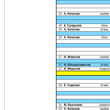
10
А. Коченов
приём
16
К. Супрунов
блок
10
А. Коченов
атака
10
А. Коченов
блок
17
И. Морозов
приём
21
И. Юльмухаметов
атака
17
И. Морозов
подача
18
Е. Сиденко
атака
11
М. Каштанов
защита
10
А. Коченов
приём