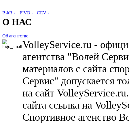
ВФВ ›
FIVB ›
CEV ›
О НАС
Об агентстве
VolleyService.ru - офи
агентства "Волей Серв
материалов с сайта спо
Сервис" допускается то
на сайт VolleyService.r
сайта ссылка на VolleyS
Спортивное агенство В