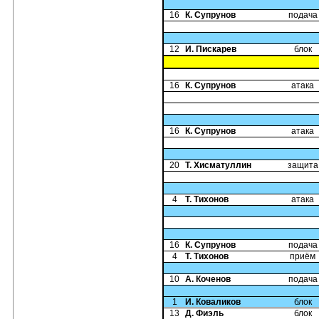
16
К. Супрунов
подача
12
И. Пискарев
блок
16
К. Супрунов
атака
16
К. Супрунов
атака
20
Т. Хисматуллин
защита
4
Т. Тихонов
атака
16
К. Супрунов
подача
4
Т. Тихонов
приём
10
А. Коченов
подача
1
И. Коваликов
блок
13
Д. Фиэль
блок