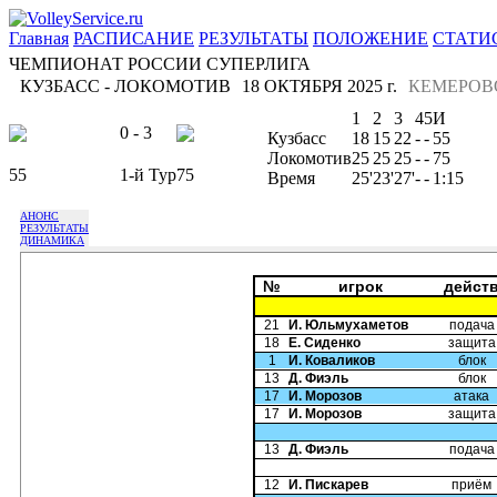
Главная
РАСПИСАНИЕ
РЕЗУЛЬТАТЫ
ПОЛОЖЕНИЕ
СТАТИ
ЧЕМПИОНАТ РОССИИ СУПЕРЛИГА
КУЗБАСС - ЛОКОМОТИВ
18 ОКТЯБРЯ 2025 г.
КЕМЕРОВ
1
2
3
4
5
И
0 - 3
Кузбасс
18
15
22
-
-
55
Локомотив
25
25
25
-
-
75
55
1-й Тур
75
Время
25'
23'
27'
-
-
1:15
АНОНС
РЕЗУЛЬТАТЫ
ДИНАМИКА
№
игрок
дейст
21
И. Юльмухаметов
подача
18
Е. Сиденко
защита
1
И. Коваликов
блок
13
Д. Фиэль
блок
17
И. Морозов
атака
17
И. Морозов
защита
13
Д. Фиэль
подача
12
И. Пискарев
приём