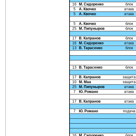
16
М. Сидоренко
блок
5
А. Квочко
атака
5
А. Квочко
атака
5
А. Квочко
блок
25
М. Пипуныров
блок
17
В. Капранов
блок
16
М. Сидоренко
атака
13
В. Тарасенко
блок
13
В. Тарасенко
блок
17
В. Капранов
защита
10
М. Маа
защита
25
М. Пипуныров
атака
7
Ю. Романо
атака
17
В. Капранов
атака
7
Ю. Романо
подача
16
М. Сидоренко
блок