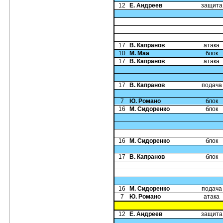
12
Е. Андреев
защита
17
В. Капранов
атака
10
М. Маа
блок
17
В. Капранов
атака
17
В. Капранов
подача
7
Ю. Романо
блок
16
М. Сидоренко
блок
16
М. Сидоренко
блок
17
В. Капранов
блок
16
М. Сидоренко
подача
7
Ю. Романо
атака
12
Е. Андреев
защита