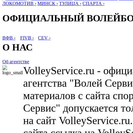
ЛОКОМОТИВ ›
МИНСК ›
ТУЛИЦА ›
СПАРТА ›
ОФИЦИАЛЬНЫЙ ВОЛЕЙБ
ВФВ ›
FIVB ›
CEV ›
О НАС
Об агентстве
VolleyService.ru - офи
агентства "Волей Серв
материалов с сайта спо
Сервис" допускается то
на сайт VolleyService.r