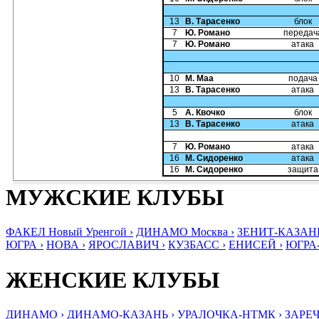
13
В. Тарасенко
блок
7
Ю. Романо
передач
7
Ю. Романо
атака
10
М. Маа
подача
13
В. Тарасенко
атака
5
А. Квочко
блок
13
В. Тарасенко
атака
7
Ю. Романо
атака
16
М. Сидоренко
атака
16
М. Сидоренко
защита
МУЖСКИЕ КЛУБЫ
ФАКЕЛ Новый Уренгой ›
ДИНАМО Москва ›
ЗЕНИТ-КАЗАНЬ
ЮГРА ›
НОВА ›
ЯРОСЛАВИЧ ›
КУЗБАСС ›
ЕНИСЕЙ ›
ЮГРА
ЖЕНСКИЕ КЛУБЫ
ДИНАМО ›
ДИНАМО-КАЗАНЬ ›
УРАЛОЧКА-НТМК ›
ЗАРЕЧ