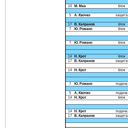
10
М. Маа
блок
5
А. Квочко
защита
17
В. Капранов
блок
7
Ю. Романо
блок
7
Ю. Романо
блок
14
Н. Крот
блок
17
В. Капранов
защита
14
Н. Крот
блок
7
Ю. Романо
подача
5
А. Квочко
подача
14
Н. Крот
блок
14
Н. Крот
подача
17
В. Капранов
защита