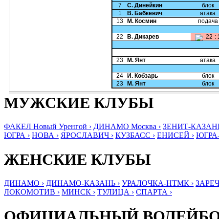
7
С. Динейкин
блок
1
В. Бабкевич
атака
13
М. Космин
подача
22
В. Дикарев
22
:
23
М. Янт
атака
24
И. Кобзарь
блок
23
М. Янт
блок
МУЖСКИЕ КЛУБЫ
ФАКЕЛ Новый Уренгой ›
ДИНАМО Москва ›
ЗЕНИТ-КАЗАНЬ
ЮГРА ›
НОВА ›
ЯРОСЛАВИЧ ›
КУЗБАСС ›
ЕНИСЕЙ ›
ЮГРА
ЖЕНСКИЕ КЛУБЫ
ДИНАМО ›
ДИНАМО-КАЗАНЬ ›
УРАЛОЧКА-НТМК ›
ЗАРЕЧ
ЛОКОМОТИВ ›
МИНСК ›
ТУЛИЦА ›
СПАРТА ›
ОФИЦИАЛЬНЫЙ ВОЛЕЙБ