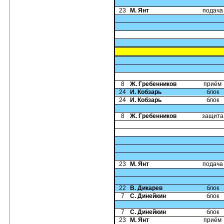
23
М. Янт
подача
8
Ж. Гребенников
приём
24
И. Кобзарь
блок
24
И. Кобзарь
блок
8
Ж. Гребенников
защита
23
М. Янт
подача
22
В. Дикарев
блок
7
С. Динейкин
блок
7
С. Динейкин
блок
23
М. Янт
приём