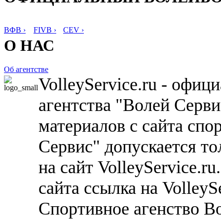
ВФВ ›
FIVB ›
CEV ›
О НАС
Об агентстве
VolleyService.ru - офи
агентства "Волей Серв
материалов с сайта спо
Сервис" допускается то
на сайт VolleyService.r
сайта ссылка на VolleyS
Спортивное агенство В