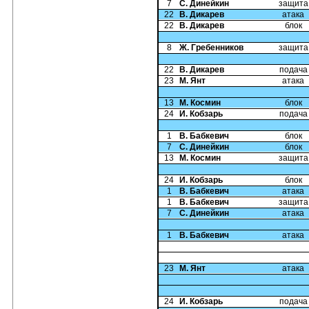
7
С. Динейкин
защита
22
В. Дикарев
атака
22
В. Дикарев
блок
8
Ж. Гребенников
защита
22
В. Дикарев
подача
23
М. Янт
атака
13
М. Космин
блок
24
И. Кобзарь
подача
1
В. Бабкевич
блок
7
С. Динейкин
блок
13
М. Космин
защита
24
И. Кобзарь
блок
1
В. Бабкевич
атака
1
В. Бабкевич
защита
7
С. Динейкин
атака
1
В. Бабкевич
атака
23
М. Янт
атака
24
И. Кобзарь
подача