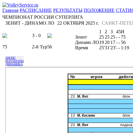
Главная
РАСПИСАНИЕ
РЕЗУЛЬТАТЫ
ПОЛОЖЕНИЕ
СТАТИ
ЧЕМПИОНАТ РОССИИ СУПЕРЛИГА
ЗЕНИТ - ДИНАМО ЛО
22 ОКТЯБРЯ 2025 г.
САНКТ-ПЕТЕ
1
2
3
4
5
И
3 - 0
Зенит
25
25
25
-
-
75
Динамо ЛО
19
20
17
-
-
56
75
2-й Тур
56
Время
25'
31'
23'
-
-
1:19
АНОНС
РЕЗУЛЬТАТЫ
ДИНАМИКА
№
игрок
дейст
23
М. Янт
блок
13
М. Космин
блок
23
М. Янт
подача