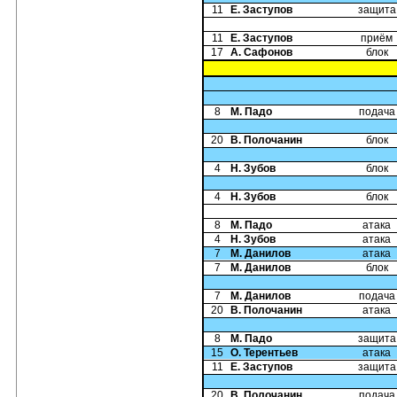
11
Е. Заступов
защита
11
Е. Заступов
приём
17
А. Сафонов
блок
8
М. Падо
подача
20
В. Полочанин
блок
4
Н. Зубов
блок
4
Н. Зубов
блок
8
М. Падо
атака
4
Н. Зубов
атака
7
М. Данилов
атака
7
М. Данилов
блок
7
М. Данилов
подача
20
В. Полочанин
атака
8
М. Падо
защита
15
О. Терентьев
атака
11
Е. Заступов
защита
20
В. Полочанин
подача