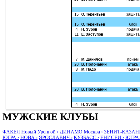
15
О. Терентьев
защита
15
О. Терентьев
блок
4
Н. Зубов
подача
11
Е. Заступов
защита
7
М. Данилов
приём
20
В. Полочанин
атака
8
М. Падо
подача
20
В. Полочанин
атака
4
Н. Зубов
блок
МУЖСКИЕ КЛУБЫ
ФАКЕЛ Новый Уренгой ›
ДИНАМО Москва ›
ЗЕНИТ-КАЗАНЬ
ЮГРА ›
НОВА ›
ЯРОСЛАВИЧ ›
КУЗБАСС ›
ЕНИСЕЙ ›
ЮГРА