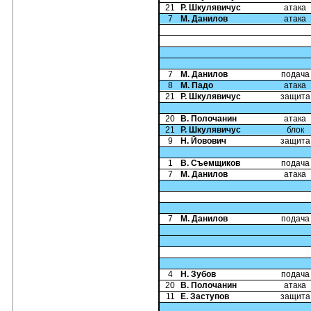
21
Р. Шкулявичус
атака
7
М. Данилов
атака
7
М. Данилов
подача
8
М. Падо
атака
21
Р. Шкулявичус
защита
20
В. Полочанин
атака
21
Р. Шкулявичус
блок
9
Н. Йовович
защита
1
В. Съемщиков
подача
7
М. Данилов
атака
7
М. Данилов
подача
4
Н. Зубов
подача
20
В. Полочанин
атака
11
Е. Заступов
защита