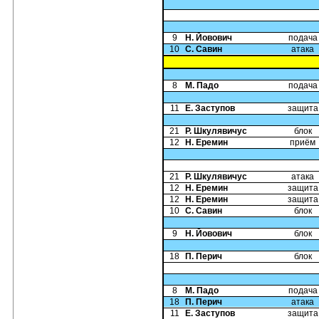
9
Н. Йовович
подача
10
С. Савин
атака
8
М. Падо
подача
11
Е. Заступов
защита
21
Р. Шкулявичус
блок
12
Н. Еремин
приём
21
Р. Шкулявичус
атака
12
Н. Еремин
защита
12
Н. Еремин
защита
10
С. Савин
блок
9
Н. Йовович
блок
18
П. Перич
блок
8
М. Падо
подача
18
П. Перич
атака
11
Е. Заступов
защита