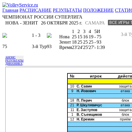
Главная
РАСПИСАНИЕ
РЕЗУЛЬТАТЫ
ПОЛОЖЕНИЕ
СТАТИ
ЧЕМПИОНАТ РОССИИ СУПЕРЛИГА
НОВА - ЗЕНИТ
26 ОКТЯБРЯ 2025 г.
САМАРА
1
2
3
4
5
И
3-й Т
1 - 3
Нова
25
15
16
19
-
75
Зенит
18
25
25
25
-
93
75
3-й Тур
93
Время
23'
24'
25'
27'
-
1:39
АНОНС
РЕЗУЛЬТАТЫ
ДИНАМИКА
№
игрок
дейст
10
С. Савин
защита
9
Н. Йовович
атака
18
П. Перич
блок
21
Р. Шкулявичус
атака
11
Е. Заступов
защита
1
В. Съемщиков
блок
12
Н. Еремин
приём