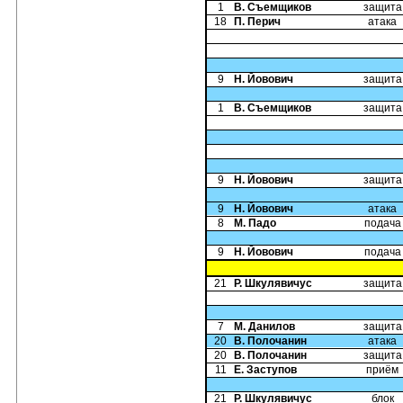
1
В. Съемщиков
защита
18
П. Перич
атака
9
Н. Йовович
защита
1
В. Съемщиков
защита
9
Н. Йовович
защита
9
Н. Йовович
атака
8
М. Падо
подача
9
Н. Йовович
подача
21
Р. Шкулявичус
защита
7
М. Данилов
защита
20
В. Полочанин
атака
20
В. Полочанин
защита
11
Е. Заступов
приём
21
Р. Шкулявичус
блок