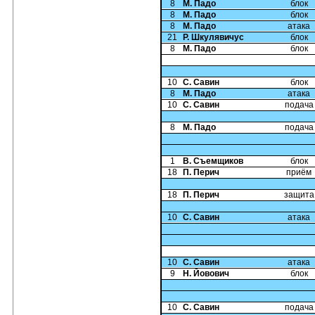
8
М. Падо
блок
8
М. Падо
блок
8
М. Падо
атака
21
Р. Шкулявичус
блок
8
М. Падо
блок
10
С. Савин
блок
8
М. Падо
атака
10
С. Савин
подача
8
М. Падо
подача
1
В. Съемщиков
блок
18
П. Перич
приём
18
П. Перич
защита
10
С. Савин
атака
10
С. Савин
атака
9
Н. Йовович
блок
10
С. Савин
подача