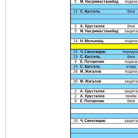
5
М. Насримастанабад
подача
15
С. Кассель
блок
2
А. Хрусталев
блок
5
М. Насримастанабад
защита
14
Н. Мельянац
подача
10
Ч. Свентицкис
передач
15
С. Кассель
блок
9
Е. Поторочин
подача
15
С. Кассель
атака
26
М. Жигалов
подача
26
М. Жигалов
защита
2
А. Хрусталев
защита
2
А. Хрусталев
приём
9
Е. Поторочин
блок
10
Ч. Свентицкис
защита