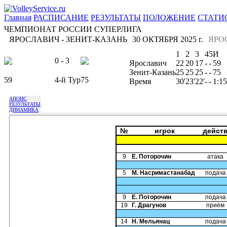
Главная
РАСПИСАНИЕ
РЕЗУЛЬТАТЫ
ПОЛОЖЕНИЕ
СТАТИ
ЧЕМПИОНАТ РОССИИ СУПЕРЛИГА
ЯРОСЛАВИЧ - ЗЕНИТ-КАЗАНЬ
30 ОКТЯБРЯ 2025 г.
ЯРО
1
2
3
4
5
И
0 - 3
Ярославич
22
20
17
-
-
59
Зенит-Казань
25
25
25
-
-
75
59
4-й Тур
75
Время
30'
23'
22'
-
-
1:15
АНОНС
РЕЗУЛЬТАТЫ
ДИНАМИКА
№
игрок
дейст
9
Е. Поторочин
атака
5
М. Насримастанабад
подача
9
Е. Поторочин
подача
19
Г. Драгунов
приём
14
Н. Мельянац
подача