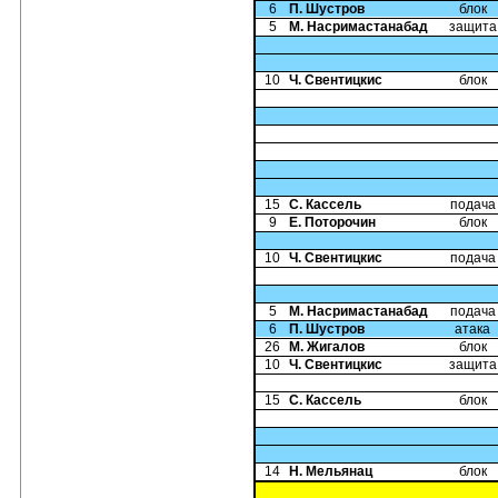
6
П. Шустров
блок
5
М. Насримастанабад
защита
10
Ч. Свентицкис
блок
15
С. Кассель
подача
9
Е. Поторочин
блок
10
Ч. Свентицкис
подача
5
М. Насримастанабад
подача
6
П. Шустров
атака
26
М. Жигалов
блок
10
Ч. Свентицкис
защита
15
С. Кассель
блок
14
Н. Мельянац
блок