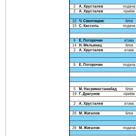
2
А. Хрусталев
подача
2
А. Хрусталев
приём
10
Ч. Свентицкис
блок
15
С. Кассель
подача
9
Е. Поторочин
атака
14
Н. Мельянац
блок
2
А. Хрусталев
атака
9
Е. Поторочин
подача
5
М. Насримастанабад
блок
19
Г. Драгунов
приём
2
А. Хрусталев
атака
26
М. Жигалов
блок
26
М. Жигалов
подача