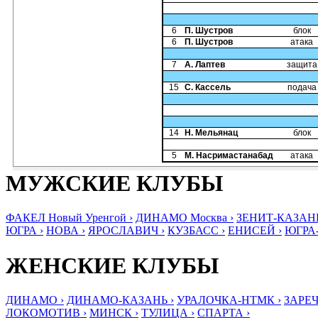
6
П. Шустров
блок
6
П. Шустров
атака
7
А. Лаптев
защита
15
С. Кассель
подача
14
Н. Мельянац
блок
5
М. Насримастанабад
атака
МУЖСКИЕ КЛУБЫ
ФАКЕЛ Новый Уренгой ›
ДИНАМО Москва ›
ЗЕНИТ-КАЗАНЬ
ЮГРА ›
НОВА ›
ЯРОСЛАВИЧ ›
КУЗБАСС ›
ЕНИСЕЙ ›
ЮГРА
ЖЕНСКИЕ КЛУБЫ
ДИНАМО ›
ДИНАМО-КАЗАНЬ ›
УРАЛОЧКА-НТМК ›
ЗАРЕЧ
ЛОКОМОТИВ ›
МИНСК ›
ТУЛИЦА ›
СПАРТА ›