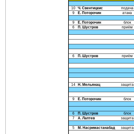
10
Ч. Свентицкис
подача
9
Е. Поторочин
атака
9
Е. Поторочин
блок
6
П. Шустров
приём
6
П. Шустров
приём
14
Н. Мельянац
защита
9
Е. Поторочин
блок
6
П. Шустров
блок
7
А. Лаптев
защита
5
М. Насримастанабад
защита