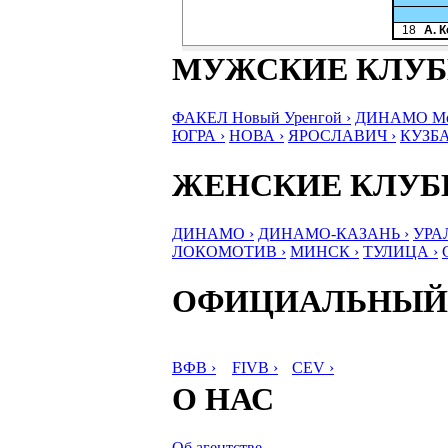
18
А. 
МУЖСКИЕ КЛУ
ФАКЕЛ Новый Уренгой ›
ДИНАМО Мос
ЮГРА ›
НОВА ›
ЯРОСЛАВИЧ ›
КУЗБА
ЖЕНСКИЕ КЛУ
ДИНАМО ›
ДИНАМО-КАЗАНЬ ›
УРА
ЛОКОМОТИВ ›
МИНСК ›
ТУЛИЦА ›
ОФИЦИАЛЬНЫЙ
ВФВ ›
FIVB ›
CEV ›
О НАС
Об агентстве