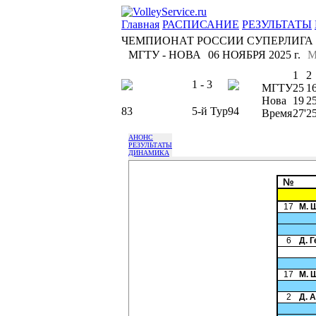
Главная
РАСПИСАНИЕ
РЕЗУЛЬТАТЫ
ЧЕМПИОНАТ РОССИИ СУПЕРЛИГА
МГТУ - НОВА
06 НОЯБРЯ 2025 г.
М
1
2
1 - 3
МГТУ
25
1
Нова
19
2
83
5-й Тур
94
Время
27'
25
АНОНС
РЕЗУЛЬТАТЫ
ДИНАМИКА
№
17
М. 
6
Д. 
17
М. 
2
Д. 