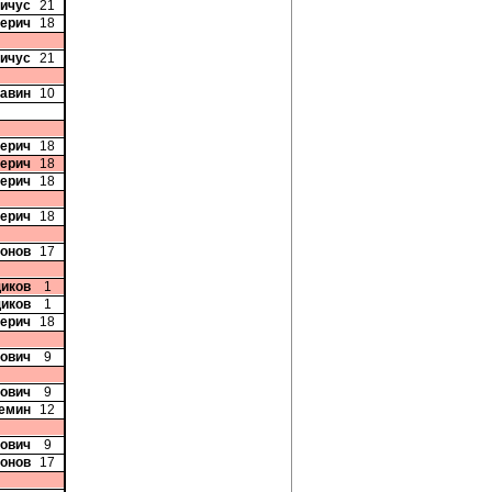
вичус
21
Перич
18
вичус
21
Савин
10
Перич
18
Перич
18
Перич
18
Перич
18
онов
17
иков
1
иков
1
Перич
18
вович
9
вович
9
ремин
12
вович
9
онов
17