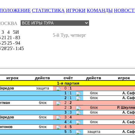
ПОЛОЖЕНИЕ
СТАТИСТИКА
ИГРОКИ
КОМАНДЫ
НОВОСТ
ОСКВА
3
4
5
И
5-й Тур, четверг
6
21
21
-
83
5
25
25
-
94
'
28'
25'
-
1:45
игрок
действ
счёт
действ
игрок
1-я партия
Шкредов
защита
0
:
1
1
:
1
блок
А. Саф
2
:
1
блок
А. Саф
Гетман
блок
2
:
2
2
:
3
блок
Р. Шкуля
3
:
3
блок
А. Саф
Шкредов
блок
3
:
4
4
:
4
блок
А. Саф
Антонов
блок
4
:
5
5
:
5
защита
А. Саф