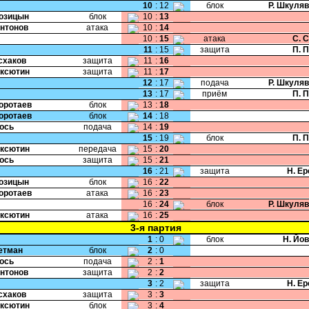
10
:
12
блок
Р. Шкуля
Козицын
блок
10
:
13
Антонов
атака
10
:
14
10
:
15
атака
С. 
11
:
15
защита
П. 
Исхаков
защита
11
:
16
Аксютин
защита
11
:
17
12
:
17
подача
Р. Шкуля
13
:
17
приём
П. 
Коротаев
блок
13
:
18
Коротаев
блок
14
:
18
Жось
подача
14
:
19
15
:
19
блок
П. 
Аксютин
передача
15
:
20
Жось
защита
15
:
21
16
:
21
защита
Н. Е
Козицын
блок
16
:
22
Коротаев
атака
16
:
23
16
:
24
блок
Р. Шкуля
Аксютин
атака
16
:
25
3-я партия
1
:
0
блок
Н. Йо
Гетман
блок
2
:
0
Жось
подача
2
:
1
Антонов
защита
2
:
2
3
:
2
защита
Н. Е
Исхаков
защита
3
:
3
Аксютин
блок
3
:
4