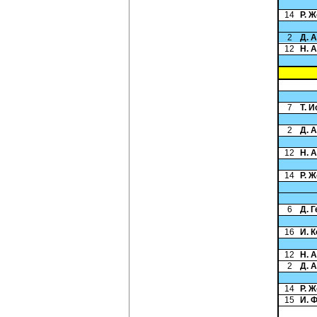
14
Р. 
2
Д. 
12
Н. 
7
Т. 
2
Д. 
12
Н. 
14
Р. 
6
Д. 
16
И. 
12
Н. 
2
Д. 
14
Р. 
15
И. 