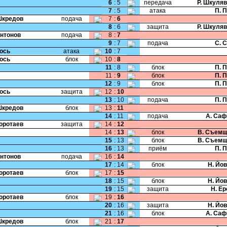
6
:
5
передача
Р. Шкуля
7
:
5
атака
П. 
Шкредов
подача
7
:
6
8
:
6
защита
Р. Шкуля
Антонов
подача
8
:
7
9
:
7
подача
С. 
Жось
атака
10
:
7
Жось
блок
10
:
8
11
:
8
блок
П. 
11
:
9
блок
П. 
12
:
9
блок
П. 
Жось
защита
12
:
10
13
:
10
подача
П. 
Шкредов
блок
13
:
11
14
:
11
подача
А. Саф
Коротаев
защита
14
:
12
14
:
13
блок
В. Съемщ
15
:
13
блок
В. Съемщ
16
:
13
приём
П. 
Антонов
подача
16
:
14
17
:
14
блок
Н. Йо
Коротаев
блок
17
:
15
18
:
15
блок
Н. Йо
19
:
15
защита
Н. Е
Коротаев
блок
19
:
16
20
:
16
защита
Н. Йо
21
:
16
блок
А. Саф
Шкредов
блок
21
:
17