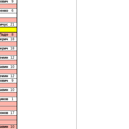
вович
9
ченко
6
вичус
21
 Падо
8
Перич
18
Перич
18
ремин
12
Савин
10
ремин
12
вович
9
Савин
10
иков
1
онов
17
Савин
10