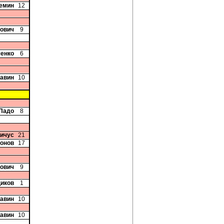
ремин
12
вович
9
ченко
6
Савин
10
 Падо
8
вичус
21
онов
17
вович
9
иков
1
Савин
10
Савин
10