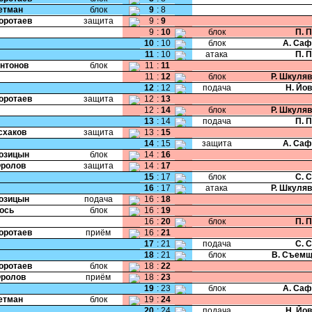
Гетман
блок
9
:
8
Коротаев
защита
9
:
9
9
:
10
блок
П. 
10
:
10
блок
А. Саф
11
:
10
атака
П. 
Антонов
блок
11
:
11
11
:
12
блок
Р. Шкуля
12
:
12
подача
Н. Йо
Коротаев
защита
12
:
13
12
:
14
блок
Р. Шкуля
13
:
14
подача
П. 
Исхаков
защита
13
:
15
14
:
15
защита
А. Саф
Козицын
блок
14
:
16
Фролов
защита
14
:
17
15
:
17
блок
С. 
16
:
17
атака
Р. Шкуля
Козицын
подача
16
:
18
Жось
блок
16
:
19
16
:
20
блок
П. 
Коротаев
приём
16
:
21
17
:
21
подача
С. 
18
:
21
блок
В. Съемщ
Коротаев
блок
18
:
22
Фролов
приём
18
:
23
19
:
23
блок
А. Саф
Гетман
блок
19
:
24
20
:
24
подача
Н. Йо