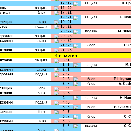
17
:
19
защита
Н. Е
Жось
защита
17
:
20
Гетман
блок
17
:
21
18
:
21
защита
Н. Йо
Козицын
атака
19
:
21
Котов
подача
19
:
22
20
:
22
подача
М. Зин
Коротаев
защита
20
:
23
Аксютин
атака
20
:
24
21
:
24
блок
С. 
Антонов
защита
21
:
25
4-я партия
Антонов
защита
0
:
1
1
:
1
защита
М.
Аксютин
атака
2
:
1
Коротаев
подача
2
:
2
2
:
3
блок
Р. Шкуля
3
:
3
блок
А. Саф
Козицын
блок
3
:
4
Антонов
блок
3
:
5
4
:
5
защита
Н. Йо
Аксютин
подача
4
:
6
5
:
6
блок
В. Съемщ
Козицын
блок
5
:
7
6
:
7
блок
С. 
Аксютин
атака
6
:
8
7
:
8
подача
С. 
Коротаев
блок
8
:
8