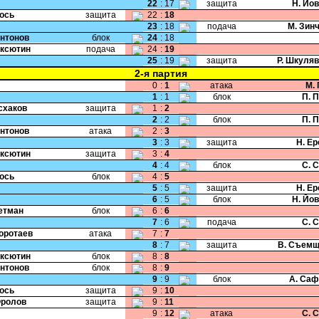
22
:
17
защита
Н. Йо
Жось
защита
22
:
18
23
:
18
подача
М. Зин
Антонов
блок
24
:
18
Аксютин
подача
24
:
19
25
:
19
защита
Р. Шкуля
2-я партия
0
:
1
атака
М.
1
:
1
блок
П. 
Исхаков
защита
1
:
2
2
:
2
блок
П. 
Антонов
атака
2
:
3
3
:
3
защита
Н. Е
Аксютин
защита
3
:
4
4
:
4
блок
С. 
Жось
блок
4
:
5
5
:
5
защита
Н. Е
6
:
5
блок
Н. Йо
Гетман
блок
6
:
6
7
:
6
подача
С. 
Коротаев
атака
7
:
7
8
:
7
защита
В. Съемщ
Аксютин
блок
8
:
8
Антонов
блок
8
:
9
9
:
9
блок
А. Саф
Жось
защита
9
:
10
Фролов
защита
9
:
11
9
:
12
атака
С. 