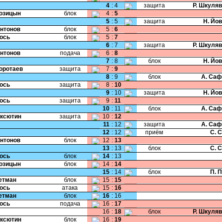
4
:
4
защита
Р. Шкуля
Козицын
блок
4
:
5
5
:
5
защита
Н. Йо
Антонов
блок
5
:
6
Жось
блок
5
:
7
6
:
7
защита
Р. Шкуля
Антонов
подача
6
:
8
7
:
8
блок
Н. Йо
Коротаев
защита
7
:
9
8
:
9
блок
А. Саф
Жось
защита
8
:
10
9
:
10
защита
Н. Йо
Жось
защита
9
:
11
10
:
11
блок
А. Саф
Аксютин
защита
10
:
12
11
:
12
защита
А. Саф
12
:
12
приём
С. 
Антонов
блок
12
:
13
13
:
13
блок
С. 
Жось
блок
14
:
13
Козицын
блок
14
:
14
15
:
14
блок
П. 
Гетман
блок
15
:
15
Жось
атака
15
:
16
Гетман
блок
16
:
16
Жось
подача
16
:
17
16
:
18
блок
Р. Шкуля
Аксютин
блок
16
:
19