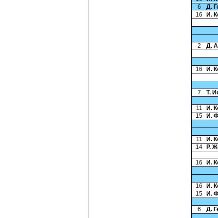
6
Д. 
16
И. 
2
Д. 
16
И. 
7
Т. 
11
И. 
15
И. 
11
И. 
14
Р. 
16
И. 
16
И. 
15
И. 
6
Д. 