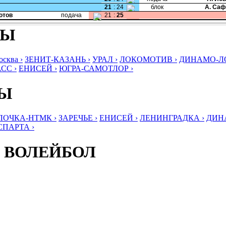
21
:
24
блок
А. Саф
Котов
подача
21
:
25
БЫ
ква ›
ЗЕНИТ-КАЗАНЬ ›
УРАЛ ›
ЛОКОМОТИВ ›
ДИНАМО-ЛО
СС ›
ЕНИСЕЙ ›
ЮГРА-САМОТЛОР ›
БЫ
ЛОЧКА-НТМК ›
ЗАРЕЧЬЕ ›
ЕНИСЕЙ ›
ЛЕНИНГРАДКА ›
ДИНА
СПАРТА ›
 ВОЛЕЙБОЛ