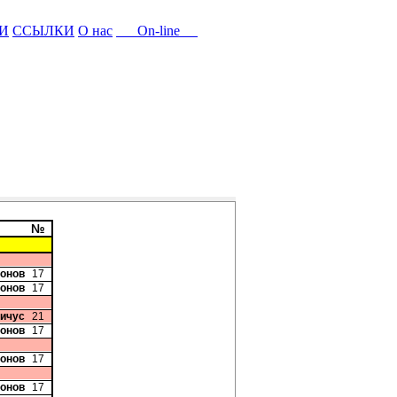
И
ССЫЛКИ
О нас
On-line
№
онов
17
онов
17
вичус
21
онов
17
онов
17
онов
17