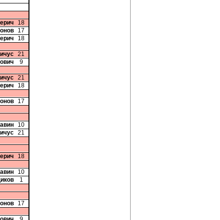
Перич
18
онов
17
Перич
18
вичус
21
вович
9
вичус
21
Перич
18
онов
17
Савин
10
вичус
21
Перич
18
Савин
10
иков
1
онов
17
вович
9