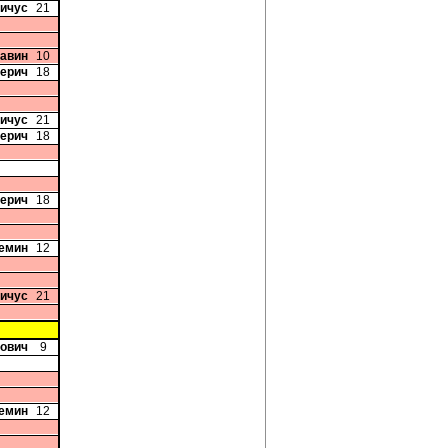
вичус
21
Савин
10
Перич
18
вичус
21
Перич
18
Перич
18
ремин
12
вичус
21
вович
9
ремин
12