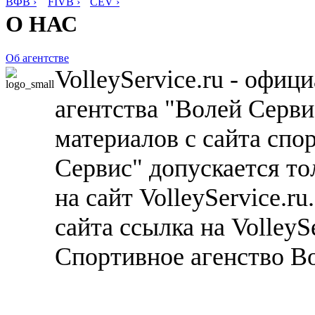
ВФВ ›
FIVB ›
CEV ›
О НАС
Об агентстве
VolleyService.ru - офи
агентства "Волей Серв
материалов с сайта спо
Сервис" допускается то
на сайт VolleyService.r
сайта ссылка на VolleyS
Спортивное агенство В