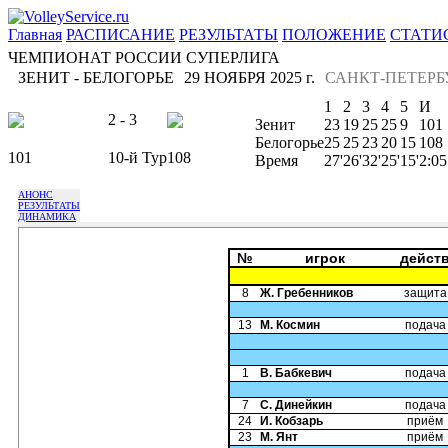
Главная
РАСПИСАНИЕ
РЕЗУЛЬТАТЫ
ПОЛОЖЕНИЕ
СТАТИ
ЧЕМПИОНАТ РОССИИ СУПЕРЛИГА
ЗЕНИТ - БЕЛОГОРЬЕ
29 НОЯБРЯ 2025 г.
САНКТ-ПЕТЕРБ
1
2
3
4
5
И
2 - 3
Зенит
23
19
25
25
9
101
Белогорье
25
25
23
20
15
108
101
10-й Тур
108
Время
27'
26'
32'
25'
15'
2:05
АНОНС
РЕЗУЛЬТАТЫ
ДИНАМИКА
№
игрок
дейст
8
Ж. Гребенников
защита
13
М. Космин
подача
1
В. Бабкевич
подача
7
С. Динейкин
подача
24
И. Кобзарь
приём
23
М. Янт
приём