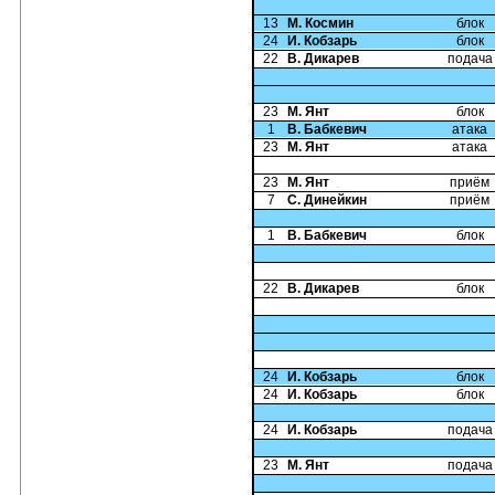
13
М. Космин
блок
24
И. Кобзарь
блок
22
В. Дикарев
подача
23
М. Янт
блок
1
В. Бабкевич
атака
23
М. Янт
атака
23
М. Янт
приём
7
С. Динейкин
приём
1
В. Бабкевич
блок
22
В. Дикарев
блок
24
И. Кобзарь
блок
24
И. Кобзарь
блок
24
И. Кобзарь
подача
23
М. Янт
подача