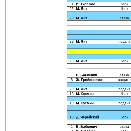
3
И. Тисевич
блок
23
М. Янт
блок
23
М. Янт
атака
23
М. Янт
подача
23
М. Янт
блок
1
В. Бабкевич
атака
8
Ж. Гребенников
защита
23
М. Янт
подача
13
М. Космин
блок
13
М. Космин
подача
10
Д. Черейский
блок
1
В. Бабкевич
атака