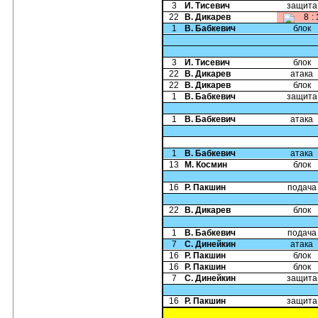
3
И. Тисевич
защита
22
В. Дикарев
8
:
1
В. Бабкевич
блок
3
И. Тисевич
блок
22
В. Дикарев
атака
22
В. Дикарев
блок
1
В. Бабкевич
защита
1
В. Бабкевич
атака
1
В. Бабкевич
атака
13
М. Космин
блок
16
Р. Пакшин
подача
22
В. Дикарев
блок
1
В. Бабкевич
подача
7
С. Динейкин
атака
16
Р. Пакшин
блок
16
Р. Пакшин
блок
7
С. Динейкин
защита
16
Р. Пакшин
защита