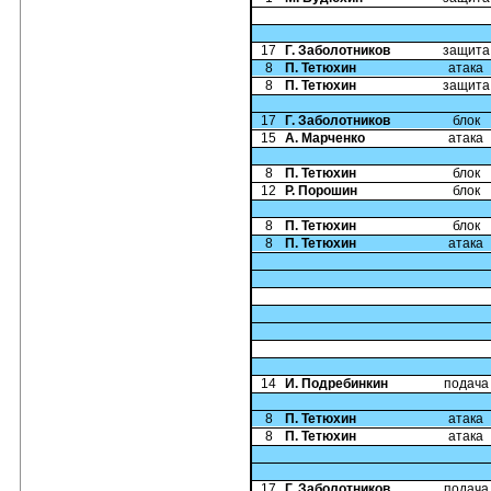
17
Г. Заболотников
защита
8
П. Тетюхин
атака
8
П. Тетюхин
защита
17
Г. Заболотников
блок
15
А. Марченко
атака
8
П. Тетюхин
блок
12
Р. Порошин
блок
8
П. Тетюхин
блок
8
П. Тетюхин
атака
14
И. Подребинкин
подача
8
П. Тетюхин
атака
8
П. Тетюхин
атака
17
Г. Заболотников
подача