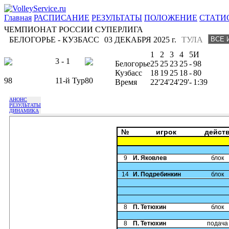
Главная
РАСПИСАНИЕ
РЕЗУЛЬТАТЫ
ПОЛОЖЕНИЕ
СТАТИ
ЧЕМПИОНАТ РОССИИ СУПЕРЛИГА
БЕЛОГОРЬЕ - КУЗБАСС
03 ДЕКАБРЯ 2025 г.
ТУЛА
1
2
3
4
5
И
3 - 1
Белогорье
25
25
23
25
-
98
Кузбасс
18
19
25
18
-
80
98
11-й Тур
80
Время
22'
24'
24'
29'
-
1:39
АНОНС
РЕЗУЛЬТАТЫ
ДИНАМИКА
№
игрок
дейст
9
И. Яковлев
блок
14
И. Подребинкин
блок
8
П. Тетюхин
блок
8
П. Тетюхин
подача