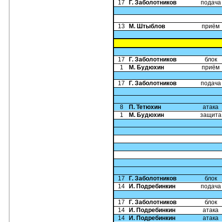
17
Г. Заболотников
подача
13
М. Штыблов
приём
17
Г. Заболотников
блок
1
М. Будюхин
приём
17
Г. Заболотников
подача
8
П. Тетюхин
атака
1
М. Будюхин
защита
17
Г. Заболотников
блок
14
И. Подребинкин
подача
17
Г. Заболотников
блок
14
И. Подребинкин
атака
14
И. Подребинкин
атака