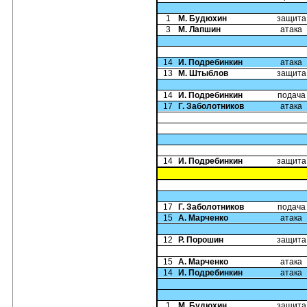
1
М. Будюхин
защита
3
М. Лапшин
атака
14
И. Подребинкин
атака
13
М. Штыблов
защита
14
И. Подребинкин
подача
17
Г. Заболотников
атака
14
И. Подребинкин
защита
17
Г. Заболотников
подача
15
А. Марченко
атака
12
Р. Порошин
защита
15
А. Марченко
атака
14
И. Подребинкин
атака
1
М. Будюхин
защита