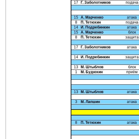
17
Г. Заболотников
подача
15
А. Марченко
атака
8
П. Тетюхин
подача
14
И. Подребинкин
атака
15
А. Марченко
блок
8
П. Тетюхин
защита
17
Г. Заболотников
атака
14
И. Подребинкин
защита
13
М. Штыблов
блок
1
М. Будюхин
приём
13
М. Штыблов
атака
3
М. Лапшин
атака
8
П. Тетюхин
атака