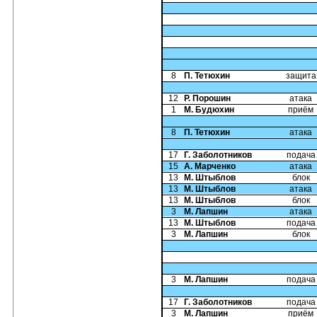
8
П. Тетюхин
защита
12
Р. Порошин
атака
1
М. Будюхин
приём
8
П. Тетюхин
атака
17
Г. Заболотников
подача
15
А. Марченко
атака
13
М. Штыблов
блок
13
М. Штыблов
атака
13
М. Штыблов
блок
3
М. Лапшин
атака
13
М. Штыблов
подача
3
М. Лапшин
блок
3
М. Лапшин
подача
17
Г. Заболотников
подача
3
М. Лапшин
приём