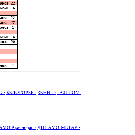
банов
22
Лызик
16
банов
22
банов
22
колов
1
Лызик
16
ркаев
20
колов
1
 ›
БЕЛОГОРЬЕ ›
ЗЕНИТ ›
ГАЗПРОМ-
МО Краснодар ›
ДИНАМО-МЕТАР ›