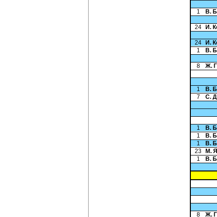
1
В. 
24
И. 
24
И. 
1
В. 
8
Ж. 
1
В. 
7
С. 
1
В. 
1
В. 
1
В. 
23
М. 
1
В. 
8
Ж. 