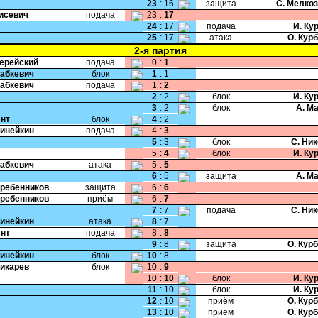
23
:
16
защита
С. Мелко
Тисевич
подача
23
:
17
24
:
17
подача
И. Ку
25
:
17
атака
О. Кур
2-я партия
Черейский
подача
0
:
1
Бабкевич
блок
1
:
1
Бабкевич
подача
1
:
2
2
:
2
блок
И. Ку
3
:
2
блок
А. М
Янт
блок
4
:
2
Динейкин
подача
4
:
3
5
:
3
блок
С. Ни
5
:
4
блок
И. Ку
Бабкевич
атака
5
:
5
6
:
5
защита
А. М
Гребенников
защита
6
:
6
Гребенников
приём
6
:
7
7
:
7
подача
С. Ни
Динейкин
атака
8
:
7
Янт
подача
8
:
8
9
:
8
защита
О. Кур
Динейкин
блок
10
:
8
Дикарев
блок
10
:
9
10
:
10
блок
И. Ку
11
:
10
блок
И. Ку
12
:
10
приём
О. Кур
13
:
10
приём
О. Кур