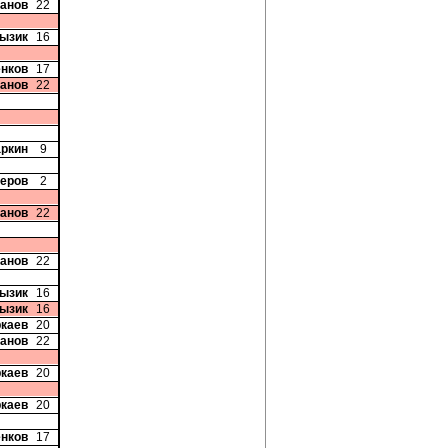
банов
22
Лызик
16
енков
17
банов
22
аркин
9
зеров
2
банов
22
банов
22
Лызик
16
Лызик
16
ркаев
20
банов
22
ркаев
20
ркаев
20
енков
17