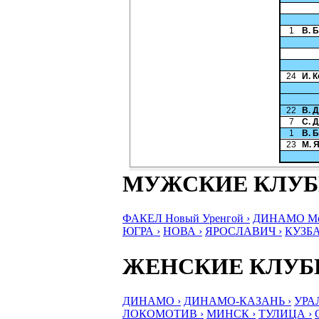
1
В. 
24
И. 
22
В. 
7
С. 
1
В. 
23
М. 
МУЖСКИЕ КЛУ
ФАКЕЛ Новый Уренгой ›
ДИНАМО Мос
ЮГРА ›
НОВА ›
ЯРОСЛАВИЧ ›
КУЗБА
ЖЕНСКИЕ КЛУ
ДИНАМО ›
ДИНАМО-КАЗАНЬ ›
УРА
ЛОКОМОТИВ ›
МИНСК ›
ТУЛИЦА ›