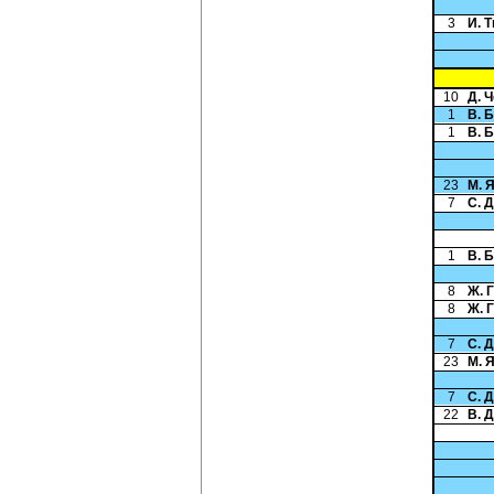
3
И. 
10
Д. 
1
В. 
1
В. 
23
М. 
7
С. 
1
В. 
8
Ж. 
8
Ж. 
7
С. 
23
М. 
7
С. 
22
В. 