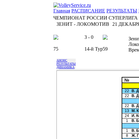
Главная
РАСПИСАНИЕ
РЕЗУЛЬТАТЫ
ЧЕМПИОНАТ РОССИИ СУПЕРЛИГА
ЗЕНИТ - ЛОКОМОТИВ
21 ДЕКАБРЯ
3 - 0
Зени
Локо
75
14-й Тур
59
Вре
АНОНС
РЕЗУЛЬТАТЫ
ДИНАМИКА
№
22
В. 
22
В. 
22
В. 
13
М. 
24
И. 
1
В. 
1
В. 
8
Ж. 