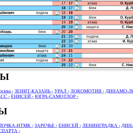
17
:
17
атака
О. Кур
18
:
17
блок
Д. 
Бабкевич
подача
18
:
18
19
:
18
блок
О. Кур
19
:
19
атака
О. Кур
20
:
19
защита
С. Ни
Кобзарь
блок
20
:
20
21
:
20
подача
Д. 
22
:
20
атака
И. Ку
Дикарев
блок
23
:
20
Динейкин
защита
23
:
21
Бабкевич
атака
24
:
21
Янт
подача
24
:
22
25
:
22
блок
С. Ни
БЫ
ква ›
ЗЕНИТ-КАЗАНЬ ›
УРАЛ ›
ЛОКОМОТИВ ›
ДИНАМО-ЛО
СС ›
ЕНИСЕЙ ›
ЮГРА-САМОТЛОР ›
БЫ
ЛОЧКА-НТМК ›
ЗАРЕЧЬЕ ›
ЕНИСЕЙ ›
ЛЕНИНГРАДКА ›
ДИНА
СПАРТА ›