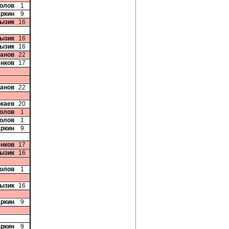
колов
1
аркин
9
Лызик
16
Лызик
16
Лызик
16
банов
22
енков
17
банов
22
ркаев
20
колов
1
колов
1
аркин
9
енков
17
Лызик
16
колов
1
Лызик
16
аркин
9
аркин
9