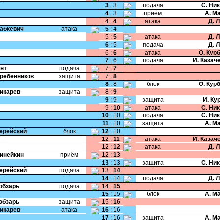
3
:
3
подача
С. Ни
4
:
3
приём
А. М
4
:
4
атака
Д. 
Бабкевич
атака
5
:
4
5
:
5
атака
Д. 
6
:
5
подача
Д. 
6
:
6
атака
О. Кур
7
:
6
подача
И. Казач
Янт
подача
7
:
7
Гребенников
защита
7
:
8
8
:
8
блок
О. Кур
Дикарев
защита
8
:
9
9
:
9
защита
И. Ку
9
:
10
атака
С. Ни
10
:
10
подача
С. Ни
11
:
10
защита
А. М
Черейский
блок
12
:
10
12
:
11
атака
И. Казач
12
:
12
атака
Д. 
Динейкин
приём
12
:
13
13
:
13
защита
С. Ни
Черейский
подача
13
:
14
14
:
14
подача
Д. 
Кобзарь
подача
14
:
15
15
:
15
блок
А. М
Кобзарь
защита
15
:
16
Дикарев
атака
16
:
16
17
:
16
защита
А. М