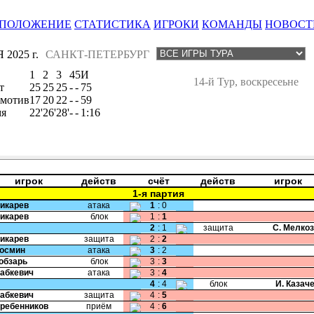
ПОЛОЖЕНИЕ
СТАТИСТИКА
ИГРОКИ
КОМАНДЫ
НОВОСТ
 2025 г.
САНКТ-ПЕТЕРБУРГ
1
2
3
4
5
И
14-й Тур, воскресеьне
т
25
25
25
-
-
75
мотив
17
20
22
-
-
59
мя
22'
26'
28'
-
-
1:16
игрок
действ
счёт
действ
игрок
1-я партия
Дикарев
атака
1
:
0
Дикарев
блок
1
:
1
2
:
1
защита
С. Мелко
Дикарев
защита
2
:
2
Космин
атака
3
:
2
Кобзарь
блок
3
:
3
Бабкевич
атака
3
:
4
4
:
4
блок
И. Казач
Бабкевич
защита
4
:
5
Гребенников
приём
4
:
6