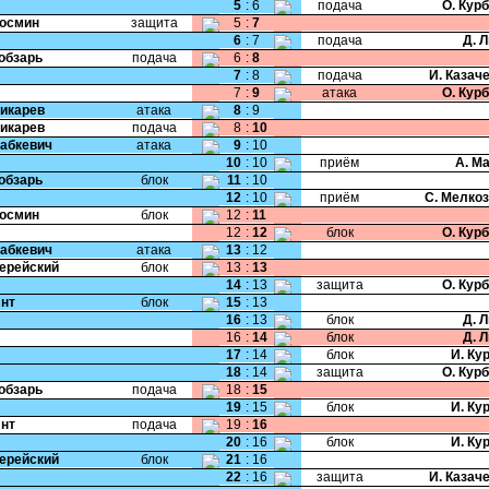
5
:
6
подача
О. Кур
Космин
защита
5
:
7
6
:
7
подача
Д. 
Кобзарь
подача
6
:
8
7
:
8
подача
И. Казач
7
:
9
атака
О. Кур
Дикарев
атака
8
:
9
Дикарев
подача
8
:
10
Бабкевич
атака
9
:
10
10
:
10
приём
А. М
Кобзарь
блок
11
:
10
12
:
10
приём
С. Мелко
Космин
блок
12
:
11
12
:
12
блок
О. Кур
Бабкевич
атака
13
:
12
Черейский
блок
13
:
13
14
:
13
защита
О. Кур
Янт
блок
15
:
13
16
:
13
блок
Д. 
16
:
14
блок
Д. 
17
:
14
блок
И. Ку
18
:
14
защита
О. Кур
Кобзарь
подача
18
:
15
19
:
15
блок
И. Ку
Янт
подача
19
:
16
20
:
16
блок
И. Ку
Черейский
блок
21
:
16
22
:
16
защита
И. Казач