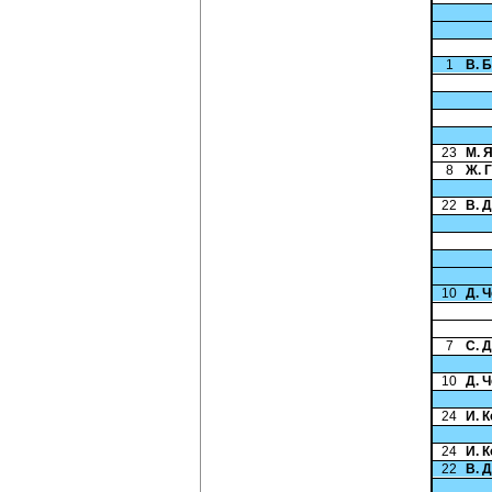
1
В. 
23
М. 
8
Ж. 
22
В. 
10
Д. 
7
С. 
10
Д. 
24
И. 
24
И. 
22
В. 