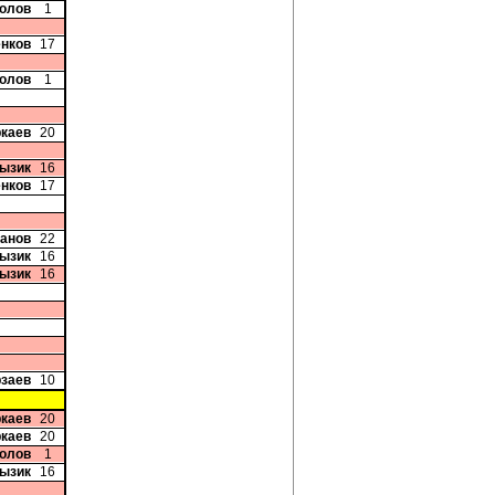
колов
1
енков
17
колов
1
ркаев
20
Лызик
16
енков
17
банов
22
Лызик
16
Лызик
16
рзаев
10
ркаев
20
ркаев
20
колов
1
Лызик
16