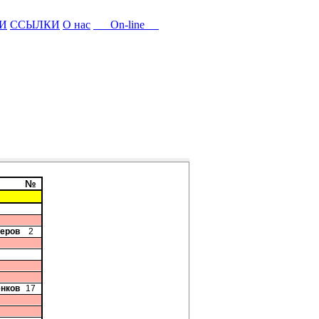
И
ССЫЛКИ
О нас
On-line
№
зеров
2
енков
17