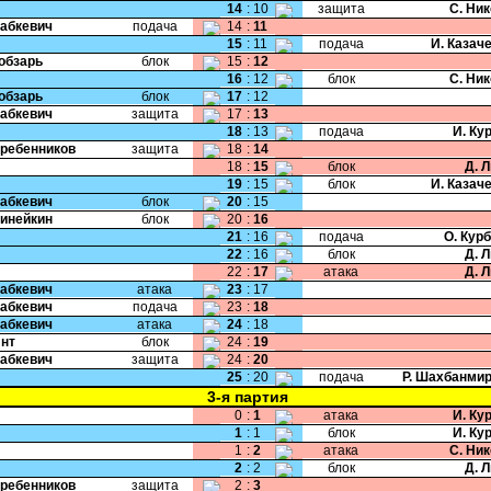
14
:
10
защита
С. Ни
Бабкевич
подача
14
:
11
15
:
11
подача
И. Казач
Кобзарь
блок
15
:
12
16
:
12
блок
С. Ни
Кобзарь
блок
17
:
12
Бабкевич
защита
17
:
13
18
:
13
подача
И. Ку
Гребенников
защита
18
:
14
18
:
15
блок
Д. 
19
:
15
блок
И. Казач
Бабкевич
блок
20
:
15
Динейкин
блок
20
:
16
21
:
16
подача
О. Кур
22
:
16
блок
Д. 
22
:
17
атака
Д. 
Бабкевич
атака
23
:
17
Бабкевич
подача
23
:
18
Бабкевич
атака
24
:
18
Янт
блок
24
:
19
Бабкевич
защита
24
:
20
25
:
20
подача
Р. Шахбанми
3-я партия
0
:
1
атака
И. Ку
1
:
1
блок
И. Ку
1
:
2
атака
С. Ни
2
:
2
блок
Д. 
Гребенников
защита
2
:
3