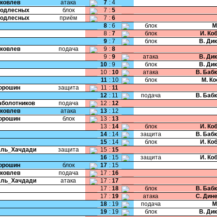
Яковлев
атака
7
:
4
Подлесных
блок
7
:
5
Подлесных
приём
7
:
6
8
:
6
блок
М
8
:
7
блок
И. Ко
9
:
7
блок
В. Ди
Яковлев
подача
9
:
8
9
:
9
атака
В. Ди
10
:
9
блок
В. Ди
10
:
10
атака
В. Баб
11
:
10
блок
М. К
Порошин
защита
11
:
11
12
:
11
подача
В. Баб
Заболотников
подача
12
:
12
Яковлев
атака
13
:
12
Порошин
блок
13
:
13
13
:
14
блок
И. Ко
14
:
14
защита
В. Баб
15
:
14
блок
И. Ко
Аль_Хачдади
защита
15
:
15
16
:
15
защита
И. Ко
Порошин
блок
17
:
15
Яковлев
подача
17
:
16
Аль_Хачдади
атака
17
:
17
17
:
18
блок
В. Баб
17
:
19
атака
С. Дин
18
:
19
подача
М
19
:
19
блок
В. Ди