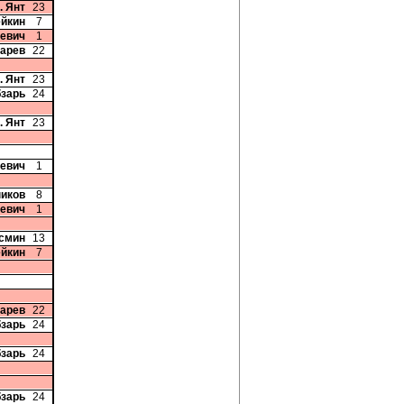
. Янт
23
ейкин
7
кевич
1
карев
22
. Янт
23
бзарь
24
. Янт
23
кевич
1
ников
8
кевич
1
осмин
13
ейкин
7
карев
22
бзарь
24
бзарь
24
бзарь
24