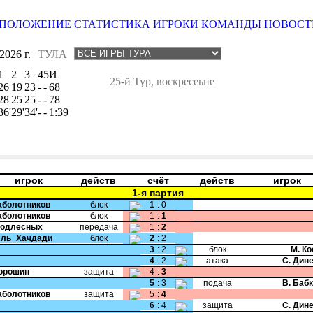
ПОЛОЖЕНИЕ
СТАТИСТИКА
ИГРОКИ
КОМАНДЫ
НОВОСТ
026 г.
ТУЛА
1
2
3
4
5
И
25-й Тур, воскресеьне
26
19
23
-
-
68
28
25
25
-
-
78
36'
29'
34'
-
-
1:39
игрок
действ
счёт
действ
игрок
1-я партия
Заболотников
блок
1
:
0
Заболотников
блок
1
:
1
Подлесных
передача
1
:
2
Аль_Хачдади
блок
2
:
2
3
:
2
блок
М. К
4
:
2
атака
С. Дин
Порошин
защита
4
:
3
5
:
3
подача
В. Баб
Заболотников
защита
5
:
4
6
:
4
защита
С. Дин