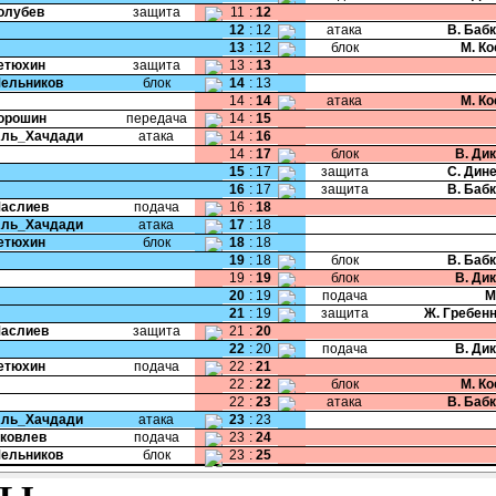
Голубев
защита
11
:
12
12
:
12
атака
В. Баб
13
:
12
блок
М. К
Тетюхин
защита
13
:
13
Мельников
блок
14
:
13
14
:
14
атака
М. К
Порошин
передача
14
:
15
Аль_Хачдади
атака
14
:
16
14
:
17
блок
В. Ди
15
:
17
защита
С. Дин
16
:
17
защита
В. Баб
Маслиев
подача
16
:
18
Аль_Хачдади
атака
17
:
18
Тетюхин
блок
18
:
18
19
:
18
блок
В. Баб
19
:
19
блок
В. Ди
20
:
19
подача
М
21
:
19
защита
Ж. Гребен
Маслиев
защита
21
:
20
22
:
20
подача
В. Ди
Тетюхин
подача
22
:
21
22
:
22
блок
М. К
22
:
23
атака
В. Баб
Аль_Хачдади
атака
23
:
23
Яковлев
подача
23
:
24
Мельников
блок
23
:
25