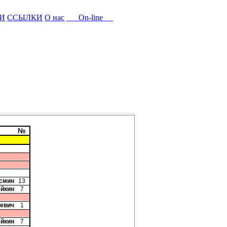
И
ССЫЛКИ
О нас
On-line
№
осмин
13
ейкин
7
кевич
1
ейкин
7