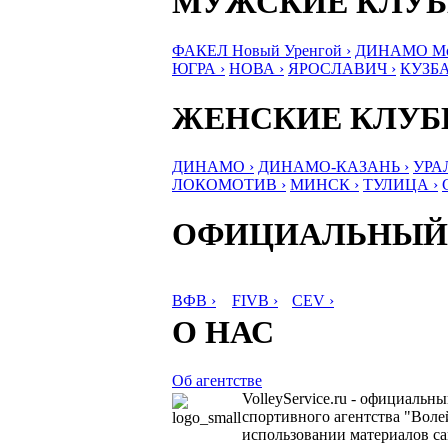
МУЖСКИЕ КЛУ
ФАКЕЛ Новый Уренгой ›
ДИНАМО Мос
ЮГРА ›
НОВА ›
ЯРОСЛАВИЧ ›
КУЗБА
ЖЕНСКИЕ КЛУ
ДИНАМО ›
ДИНАМО-КАЗАНЬ ›
УРА
ЛОКОМОТИВ ›
МИНСК ›
ТУЛИЦА ›
ОФИЦИАЛЬНЫЙ
ВФВ ›
FIVB ›
CEV ›
О НАС
Об агентстве
VolleyService.ru - официальн
спортивного агентства "Волей
использовании материалов сай