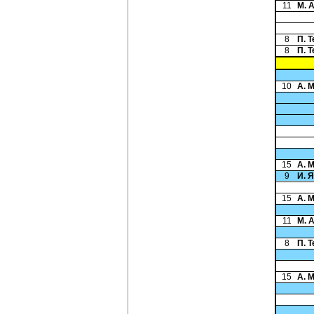
11
М. 
8
П. 
8
П. 
10
А. 
15
А. 
9
И. 
15
А. 
11
М. 
8
П. 
15
А. 