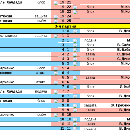
Аль_Хачдади
блок
19
:
21
19
:
22
блок
М. К
19
:
23
блок
М. К
Тетюхин
защита
19
:
24
Тетюхин
приём
19
:
25
3-я партия
1
:
0
блок
В. Ди
Мельников
защита
1
:
1
2
:
1
подача
М
3
:
1
блок
В. Баб
4
:
1
блок
В. Баб
4
:
2
атака
С. Дин
4
:
3
блок
С. Дин
5
:
3
блок
М. К
Марченко
блок
5
:
4
Яковлев
атака
6
:
4
6
:
5
атака
М. К
Марченко
атака
6
:
6
7
:
6
блок
И. Ко
Аль_Хачдади
подача
7
:
7
8
:
7
блок
В. Ди
Тетюхин
блок
8
:
8
9
:
8
защита
Ж. Гребен
9
:
9
атака
В. Ди
Марченко
приём
9
:
10
10
:
10
подача
М
10
:
11
атака
В. Ди
11
:
11
подача
В. Ди