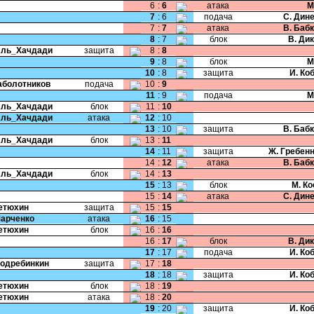
6
:
6
атака
М
7
:
6
подача
С. Дин
7
:
7
атака
В. Баб
8
:
7
блок
В. Ди
Аль_Хачдади
защита
8
:
8
9
:
8
блок
М
10
:
8
защита
И. Ко
Заболотников
подача
10
:
9
11
:
9
подача
М
Аль_Хачдади
блок
11
:
10
Аль_Хачдади
атака
12
:
10
13
:
10
защита
В. Баб
Аль_Хачдади
блок
13
:
11
14
:
11
защита
Ж. Гребен
14
:
12
атака
В. Баб
Аль_Хачдади
блок
14
:
13
15
:
13
блок
М. К
15
:
14
атака
С. Дин
Тетюхин
защита
15
:
15
Марченко
атака
16
:
15
Тетюхин
блок
16
:
16
16
:
17
блок
В. Ди
17
:
17
подача
И. Ко
Подребинкин
защита
17
:
18
18
:
18
защита
И. Ко
Тетюхин
блок
18
:
19
Тетюхин
атака
18
:
20
19
:
20
защита
И. Ко