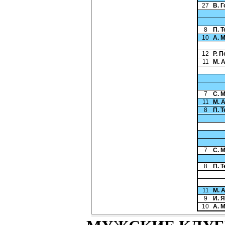
27
В. 
8
П. 
10
А. 
12
Р. 
11
М. 
7
С. 
11
М. 
8
П. 
7
С. 
8
П. 
11
М. 
9
И. 
10
А. 