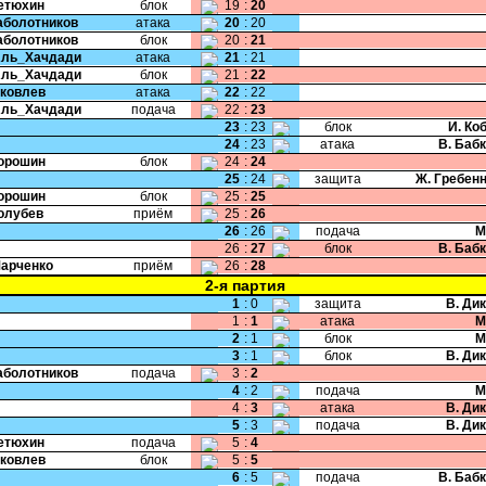
Тетюхин
блок
19
:
20
Заболотников
атака
20
:
20
Заболотников
блок
20
:
21
Аль_Хачдади
атака
21
:
21
Аль_Хачдади
блок
21
:
22
Яковлев
атака
22
:
22
Аль_Хачдади
подача
22
:
23
23
:
23
блок
И. Ко
24
:
23
атака
В. Баб
Порошин
блок
24
:
24
25
:
24
защита
Ж. Гребен
Порошин
блок
25
:
25
Голубев
приём
25
:
26
26
:
26
подача
М
26
:
27
блок
В. Баб
Марченко
приём
26
:
28
2-я партия
1
:
0
защита
В. Ди
1
:
1
атака
М
2
:
1
блок
М
3
:
1
блок
В. Ди
Заболотников
подача
3
:
2
4
:
2
подача
М
4
:
3
атака
В. Ди
5
:
3
подача
В. Ди
Тетюхин
подача
5
:
4
Яковлев
блок
5
:
5
6
:
5
подача
В. Баб