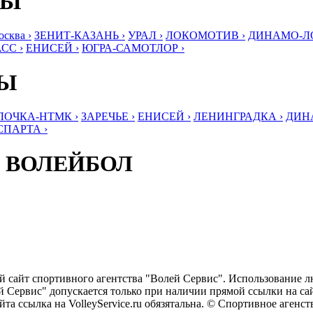
БЫ
ква ›
ЗЕНИТ-КАЗАНЬ ›
УРАЛ ›
ЛОКОМОТИВ ›
ДИНАМО-ЛО
СС ›
ЕНИСЕЙ ›
ЮГРА-САМОТЛОР ›
БЫ
ЛОЧКА-НТМК ›
ЗАРЕЧЬЕ ›
ЕНИСЕЙ ›
ЛЕНИНГРАДКА ›
ДИНА
СПАРТА ›
 ВОЛЕЙБОЛ
ый сайт спортивного агентства "Волей Сервис". Использование 
 Сервис" допускается только при наличии прямой ссылки на сайт
та ссылка на VolleyService.ru обязятальна. © Спортивное агенс