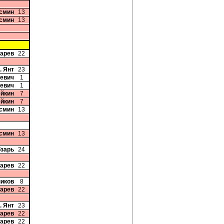
осмин
13
осмин
13
карев
22
. Янт
23
кевич
1
кевич
1
ейкин
7
ейкин
7
осмин
13
осмин
13
бзарь
24
карев
22
ников
8
карев
22
. Янт
23
карев
22
карев
22