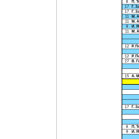
8
П. 
17
Г. 
17
Г. 
11
М. 
11
М. 
9
И. 
11
М. 
12
Р. 
12
Р. 
27
В. 
15
А. 
17
Г. 
8
П. 
9
И. 