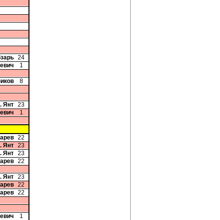
бзарь
24
кевич
1
ников
8
. Янт
23
кевич
1
карев
22
. Янт
23
. Янт
23
карев
22
. Янт
23
карев
22
карев
22
кевич
1