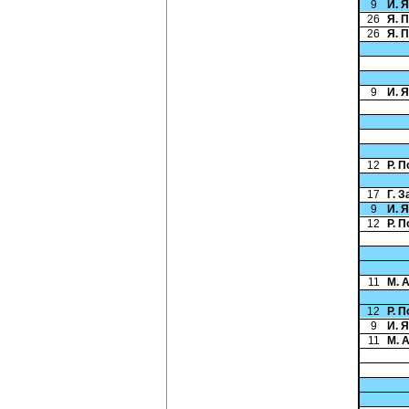
9
И. 
26
Я. 
26
Я. 
9
И. 
12
Р. 
17
Г. 
9
И. 
12
Р. 
11
М. 
12
Р. 
9
И. 
11
М. 