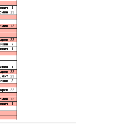
кевич
1
осмин
13
осмин
13
карев
22
ейкин
7
кевич
1
кевич
1
карев
22
. Янт
23
ников
8
карев
22
осмин
13
кевич
1