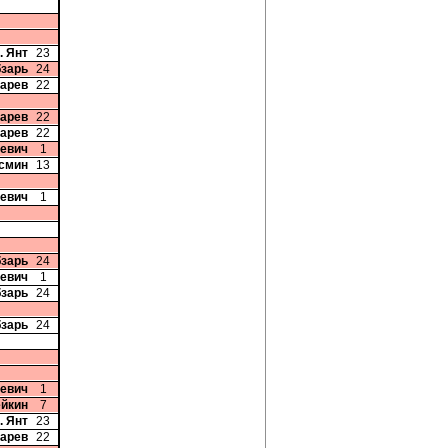
. Янт
23
бзарь
24
карев
22
карев
22
карев
22
кевич
1
осмин
13
кевич
1
бзарь
24
кевич
1
бзарь
24
бзарь
24
кевич
1
ейкин
7
. Янт
23
карев
22