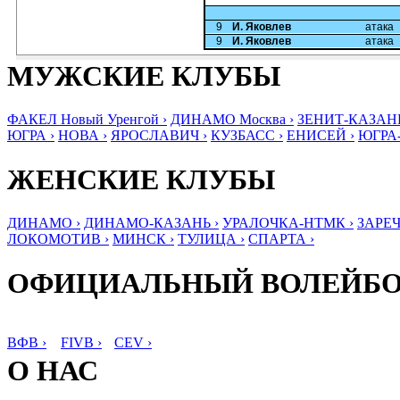
9
И. Яковлев
атака
9
И. Яковлев
атака
МУЖСКИЕ КЛУБЫ
ФАКЕЛ Новый Уренгой ›
ДИНАМО Москва ›
ЗЕНИТ-КАЗАНЬ
ЮГРА ›
НОВА ›
ЯРОСЛАВИЧ ›
КУЗБАСС ›
ЕНИСЕЙ ›
ЮГРА
ЖЕНСКИЕ КЛУБЫ
ДИНАМО ›
ДИНАМО-КАЗАНЬ ›
УРАЛОЧКА-НТМК ›
ЗАРЕЧ
ЛОКОМОТИВ ›
МИНСК ›
ТУЛИЦА ›
СПАРТА ›
ОФИЦИАЛЬНЫЙ ВОЛЕЙБ
ВФВ ›
FIVB ›
CEV ›
О НАС