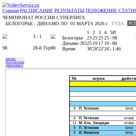
Главная
РАСПИСАНИЕ
РЕЗУЛЬТАТЫ
ПОЛОЖЕНИЕ
СТАТИ
ЧЕМПИОНАТ РОССИИ СУПЕРЛИГА
БЕЛОГОРЬЕ - ДИНАМО ЛО
01 МАРТА 2026 г.
ТУЛА
1
2
3
4
5
И
3 - 1
Белогорье
23
25
25
25
-
98
Динамо ЛО
25
19
17
19
-
80
98
28-й Тур
80
Время
30'
28'
22'
26'
-
1:46
АНОНС
РЕЗУЛЬТАТЫ
ДИНАМИКА
№
игрок
дейст
8
П. Тетюхин
блок
8
П. Тетюхин
атака
11
М. Аль_Хачдади
атака
8
П. Тетюхин
блок
9
И. Яковлев
блок