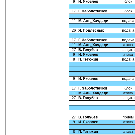
9
И. Яковлев
блок
17
Г. Заболотников
блок
11
М. Аль_Хачдади
подача
26
Я. Подлесных
подача
17
Г. Заболотников
подача
11
М. Аль_Хачдади
атака
27
В. Голубев
защита
9
И. Яковлев
атака
8
П. Тетюхин
подача
9
И. Яковлев
подача
17
Г. Заболотников
блок
11
М. Аль_Хачдади
атака
27
В. Голубев
защита
27
В. Голубев
приём
9
И. Яковлев
атака
8
П. Тетюхин
атака