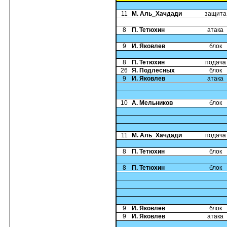
11
М. Аль_Хачдади
защита
8
П. Тетюхин
атака
9
И. Яковлев
блок
8
П. Тетюхин
подача
26
Я. Подлесных
блок
9
И. Яковлев
атака
10
А. Мельников
блок
11
М. Аль_Хачдади
подача
8
П. Тетюхин
блок
8
П. Тетюхин
блок
9
И. Яковлев
блок
9
И. Яковлев
атака