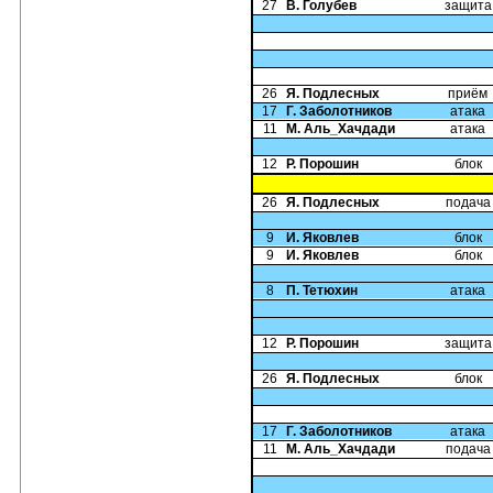
27
В. Голубев
защита
26
Я. Подлесных
приём
17
Г. Заболотников
атака
11
М. Аль_Хачдади
атака
12
Р. Порошин
блок
26
Я. Подлесных
подача
9
И. Яковлев
блок
9
И. Яковлев
блок
8
П. Тетюхин
атака
12
Р. Порошин
защита
26
Я. Подлесных
блок
17
Г. Заболотников
атака
11
М. Аль_Хачдади
подача