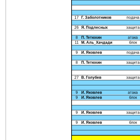
17
Г. Заболотников
подача
26
Я. Подлесных
защита
8
П. Тетюхин
атака
11
М. Аль_Хачдади
блок
9
И. Яковлев
подача
8
П. Тетюхин
защита
27
В. Голубев
защита
9
И. Яковлев
атака
9
И. Яковлев
блок
9
И. Яковлев
защита
9
И. Яковлев
блок