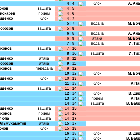
4
:
4
блок
А. Ан
Ионов
защита
4
:
5
Пискарев
приём
4
:
6
Сиденко
блок
4
:
7
5
:
7
подача
М. Бо
Морозов
защита
5
:
8
6
:
8
подача
А. Ан
6
:
9
атака
М. Бо
7
:
9
подача
И. Ти
Тихонов
защита
7
:
10
8
:
10
защита
И. Ти
Сиденко
атака
8
:
11
Морозов
атака
9
:
11
Тихонов
передача
9
:
12
10
:
12
блок
М. Бо
Сиденко
блок
10
:
13
11
:
13
блок
Р. П
Сиденко
защита
11
:
14
12
:
14
блок
В. Ди
13
:
14
приём
Р. П
14
:
14
защита
В. Баб
Сиденко
защита
14
:
15
Тихонов
приём
14
:
16
Клюпа
защита
14
:
17
Юльмухаметов
атака
15
:
17
Ионов
блок
15
:
18
16
:
18
блок
В. Ди
17
:
18
блок
В. Баб