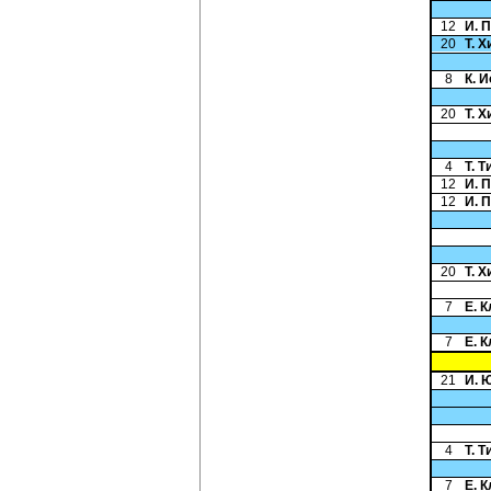
12
И. 
20
Т. 
8
К. 
20
Т. 
4
Т. 
12
И. 
12
И. 
20
Т. 
7
Е. 
7
Е. 
21
И. 
4
Т. 
7
Е. 