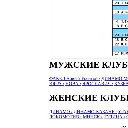
20
Т. 
10
А. 
4
Т. 
18
Е. 
20
Т. 
18
Е. 
22
К. 
17
И. 
МУЖСКИЕ КЛУ
ФАКЕЛ Новый Уренгой ›
ДИНАМО Мос
ЮГРА ›
НОВА ›
ЯРОСЛАВИЧ ›
КУЗБА
ЖЕНСКИЕ КЛУ
ДИНАМО ›
ДИНАМО-КАЗАНЬ ›
УРА
ЛОКОМОТИВ ›
МИНСК ›
ТУЛИЦА ›