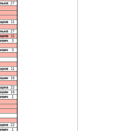
аньев
27
чаров
11
аньев
27
чаров
11
севич
3
севич
3
чаров
11
акшин
16
карев
22
акшин
16
кевич
1
карев
22
кевич
1