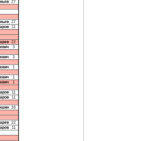
аньев
27
аньев
27
чаров
11
карев
22
севич
3
севич
3
кевич
1
кевич
1
кевич
1
чаров
11
чаров
11
акшин
16
карев
22
чаров
11