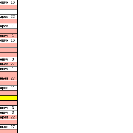
акшин
16
карев
22
чаров
11
кевич
1
акшин
16
севич
3
аньев
27
кевич
1
аньев
27
чаров
11
севич
3
севич
3
карев
22
аньев
27