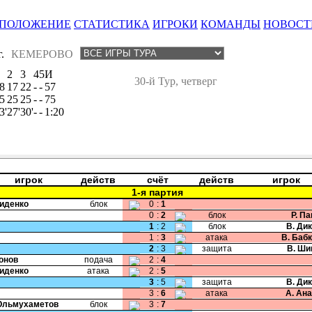
ПОЛОЖЕНИЕ
СТАТИСТИКА
ИГРОКИ
КОМАНДЫ
НОВОСТ
.
КЕМЕРОВО
2
3
4
5
И
30-й Тур, четверг
8
17
22
-
-
57
5
25
25
-
-
75
3'
27'
30'
-
-
1:20
игрок
действ
счёт
действ
игрок
1-я партия
Сиденко
блок
0
:
1
0
:
2
блок
Р. П
1
:
2
блок
В. Ди
1
:
3
атака
В. Баб
2
:
3
защита
В. Ши
Ионов
подача
2
:
4
Сиденко
атака
2
:
5
3
:
5
защита
В. Ди
3
:
6
атака
А. Ан
Юльмухаметов
блок
3
:
7