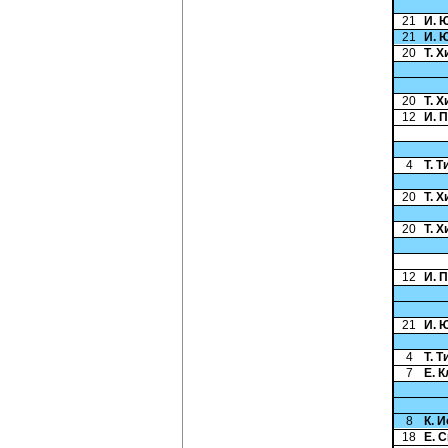
21
И. 
21
И. 
20
Т. 
20
Т. 
12
И. 
4
Т. 
20
Т. 
20
Т. 
12
И. 
21
И. 
4
Т. 
7
Е. 
8
К. 
18
Е. 