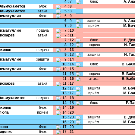
4
:
7
блок
А. Ан
Юльмухаметов
блок
4
:
8
Юльмухаметов
атака
5
:
8
Хисматуллин
блок
5
:
9
6
:
9
защита
А. Ан
7
:
9
приём
М. Бо
Хисматуллин
подача
7
:
10
Пискарев
атака
7
:
11
7
:
12
блок
В. Ди
8
:
12
подача
И. Ти
Тихонов
подача
8
:
13
9
:
13
защита
И. Ти
Хисматуллин
защита
9
:
14
10
:
14
блок
В. Баб
Хисматуллин
блок
10
:
15
11
:
15
подача
В. Баб
11
:
16
атака
В. Баб
Пискарев
атака
11
:
17
12
:
17
защита
М. Бо
13
:
17
приём
М. Бо
Юльмухаметов
подача
13
:
18
14
:
18
блок
Р. П
Тихонов
блок
14
:
19
Клюпа
приём
14
:
20
15
:
20
защита
В. Ди
16
:
20
приём
М. Бо
Ионов
блок
17
:
20
Сиденко
блок
17
:
21