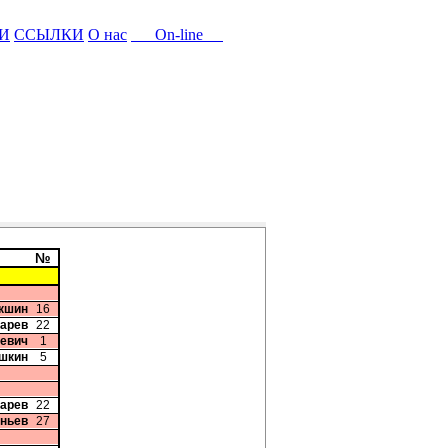
И
ССЫЛКИ
О нас
On-line
№
акшин
16
карев
22
кевич
1
шкин
5
карев
22
аньев
27