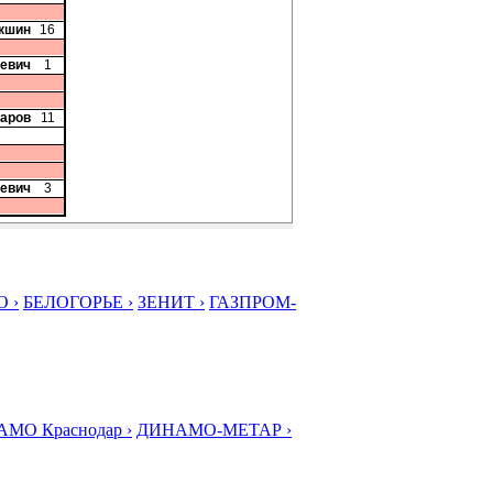
акшин
16
кевич
1
чаров
11
севич
3
 ›
БЕЛОГОРЬЕ ›
ЗЕНИТ ›
ГАЗПРОМ-
МО Краснодар ›
ДИНАМО-МЕТАР ›