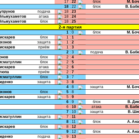
17
:
22
блок
М. Бо
18
:
22
блок
В. Баб
Супрунов
подача
18
:
23
Юльмухаметов
атака
18
:
24
Юльмухаметов
блок
18
:
25
2-я партия
1
:
0
блок
М. Бо
Пискарев
блок
1
:
1
Тихонов
защита
1
:
2
Пискарев
приём
1
:
3
2
:
3
подача
В. Баб
Ионов
блок
2
:
4
Хисматуллин
блок
2
:
5
Пискарев
атака
2
:
6
Клюпа
приём
2
:
7
Хисматуллин
блок
3
:
7
Сиденко
защита
3
:
8
4
:
8
защита
М. Бо
Тихонов
блок
5
:
8
Пискарев
защита
5
:
9
6
:
9
блок
В. Ди
6
:
10
атака
В. Баб
7
:
10
защита
В. Ши
Хисматуллин
защита
7
:
11
8
:
11
блок
А. Ан
Пискарев
блок
8
:
12
9
:
12
блок
А. Ан
Сиденко
подача
9
:
13