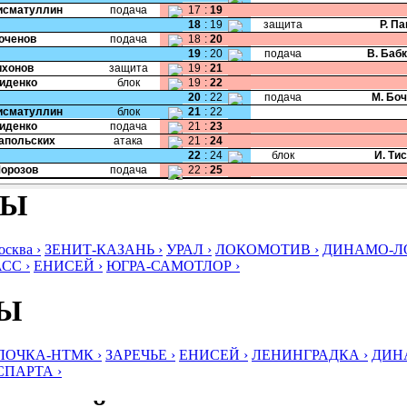
Хисматуллин
подача
17
:
19
18
:
19
защита
Р. П
Коченов
подача
18
:
20
19
:
20
подача
В. Баб
Тихонов
защита
19
:
21
Сиденко
блок
19
:
22
20
:
22
подача
М. Бо
Хисматуллин
блок
21
:
22
Сиденко
подача
21
:
23
Напольских
атака
21
:
24
22
:
24
блок
И. Ти
Морозов
подача
22
:
25
БЫ
ква ›
ЗЕНИТ-КАЗАНЬ ›
УРАЛ ›
ЛОКОМОТИВ ›
ДИНАМО-ЛО
СС ›
ЕНИСЕЙ ›
ЮГРА-САМОТЛОР ›
БЫ
ЛОЧКА-НТМК ›
ЗАРЕЧЬЕ ›
ЕНИСЕЙ ›
ЛЕНИНГРАДКА ›
ДИНА
СПАРТА ›