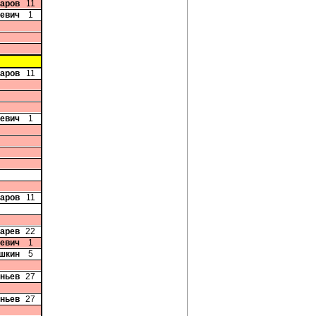
чаров
11
кевич
1
чаров
11
кевич
1
чаров
11
карев
22
кевич
1
шкин
5
аньев
27
аньев
27