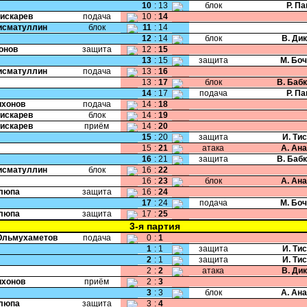
10
:
13
блок
Р. П
Пискарев
подача
10
:
14
Хисматуллин
блок
11
:
14
12
:
14
блок
В. Ди
Ионов
защита
12
:
15
13
:
15
защита
М. Бо
Хисматуллин
подача
13
:
16
13
:
17
блок
В. Баб
14
:
17
подача
Р. П
Тихонов
подача
14
:
18
Пискарев
блок
14
:
19
Пискарев
приём
14
:
20
15
:
20
защита
И. Ти
15
:
21
атака
А. Ан
16
:
21
защита
В. Баб
Хисматуллин
блок
16
:
22
16
:
23
блок
А. Ан
Клюпа
защита
16
:
24
17
:
24
подача
М. Бо
Клюпа
защита
17
:
25
3-я партия
Юльмухаметов
подача
0
:
1
1
:
1
защита
И. Ти
2
:
1
защита
И. Ти
2
:
2
атака
В. Ди
Тихонов
приём
2
:
3
3
:
3
блок
А. Ан
Клюпа
защита
3
:
4