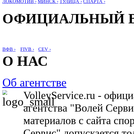
ЛОКОМОТИВ ›
МИНСК ›
ТУЛИЦА ›
СПАРТА ›
ОФИЦИАЛЬНЫЙ 
ВФВ ›
FIVB ›
CEV ›
О НАС
Об агентстве
VolleyService.ru - офи
агентства "Волей Серв
материалов с сайта спо
Сервис" допускается то