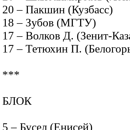
20 – Пакшин (Кузбасс)
18 – Зубов (МГТУ)
17 – Волков Д. (Зенит-К
17 – Тетюхин П. (Белогор
***
БЛОК
5 – Бусел (Енисей)