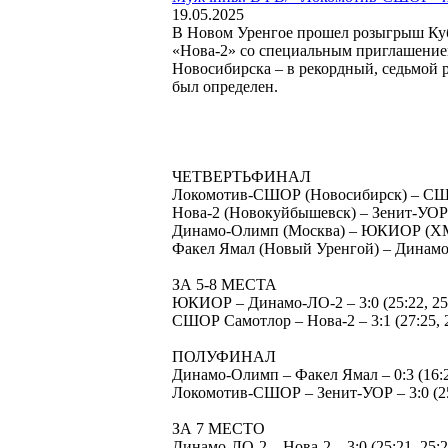
19.05.2025
В Новом Уренгое прошел розыгрыш Куб
«Нова-2» со специальным приглашением
Новосибирска – в рекордный, седьмой р
был определен.
ЧЕТВЕРТЬФИНАЛ
Локомотив-СШОР (Новосибирск) – СШОР С
Нова-2 (Новокуйбышевск) – Зенит-УОР (К
Динамо-Олимп (Москва) – ЮКИОР (ХМАО-Ю
Факел Ямал (Новый Уренгой) – Динамо-ЛО
ЗА 5-8 МЕСТА
ЮКИОР – Динамо-ЛО-2 – 3:0 (25:22, 25:
СШОР Самотлор – Нова-2 – 3:1 (27:25, 22
ПОЛУФИНАЛ
Динамо-Олимп – Факел Ямал – 0:3 (16:25
Локомотив-СШОР – Зенит-УОР – 3:0 (25:
ЗА 7 МЕСТО
Динамо-ЛО-2 – Нова-2 – 3:0 (25:21, 25:2