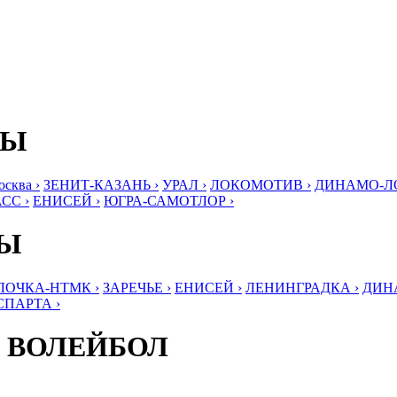
БЫ
ква ›
ЗЕНИТ-КАЗАНЬ ›
УРАЛ ›
ЛОКОМОТИВ ›
ДИНАМО-ЛО
СС ›
ЕНИСЕЙ ›
ЮГРА-САМОТЛОР ›
БЫ
ЛОЧКА-НТМК ›
ЗАРЕЧЬЕ ›
ЕНИСЕЙ ›
ЛЕНИНГРАДКА ›
ДИНА
СПАРТА ›
 ВОЛЕЙБОЛ