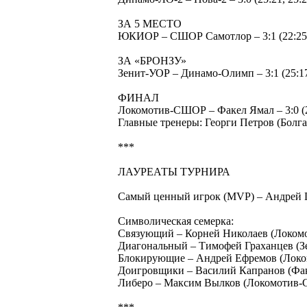
ЗА 5 МЕСТО
ЮКИОР – СШОР Самотлор – 3:1 (22:25, 2
ЗА «БРОНЗУ»
Зенит-УОР – Динамо-Олимп – 3:1 (25:17, 
ФИНАЛ
Локомотив-СШОР – Факел Ямал – 3:0 (26
Главные тренеры: Георги Петров (Болг
***
ЛАУРЕАТЫ ТУРНИРА
Самый ценный игрок (MVP) – Андрей 
Символическая семерка:
Связующий – Корней Николаев (Локо
Диагональный – Тимофей Граханцев (З
Блокирующие – Андрей Ефремов (Лок
Доигровщики – Василий Капранов (Фак
Либеро – Максим Вылков (Локомотив