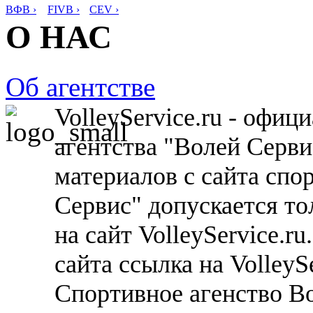
ВФВ ›
FIVB ›
CEV ›
О НАС
Об агентстве
VolleyService.ru - офи
агентства "Волей Серв
материалов с сайта спо
Сервис" допускается то
на сайт VolleyService.r
сайта ссылка на VolleyS
Спортивное агенство В